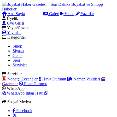
Ana Sayfa
Arama
Galeri
Video
Yazarlar
Üyelik
Üye Girişi
Yayın/Gazete
Yayınlar
Kategoriler
Sinop
Siyaset
Genel
Spor
Servisler
Servisler
Nöbetçi Eczaneler
Hava Durumu
Namaz Vakitleri
Gazeteler
Puan Durumu
WhatsApp
WhatsApp İhbar Hattı
Sosyal Medya
Facebook