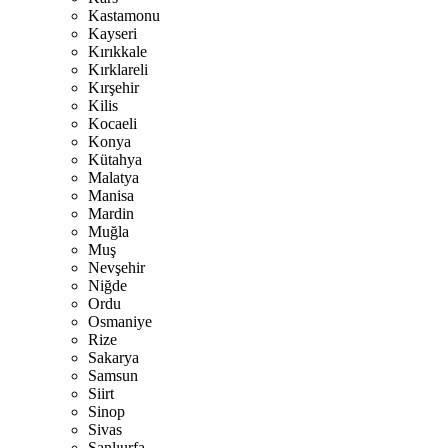
Kastamonu
Kayseri
Kırıkkale
Kırklareli
Kırşehir
Kilis
Kocaeli
Konya
Kütahya
Malatya
Manisa
Mardin
Muğla
Muş
Nevşehir
Niğde
Ordu
Osmaniye
Rize
Sakarya
Samsun
Siirt
Sinop
Sivas
Şanlıurfa