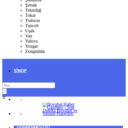
Şırnak
Tekirdağ
Tokat
Trabzon
Tunceli
Uşak
Van
Yalova
Yozgat
Zonguldak
SINOP
SIYASET
BOYABAT
GENEL
DURAĞAN
SPOR
AYANCIK
SERVISLER
SARAYDÜZÜ