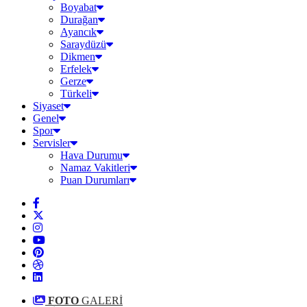
Boyabat
Durağan
Ayancık
Saraydüzü
Dikmen
Erfelek
Gerze
Türkeli
Siyaset
Genel
Spor
Servisler
Hava Durumu
Namaz Vakitleri
Puan Durumları
FOTO
GALERİ