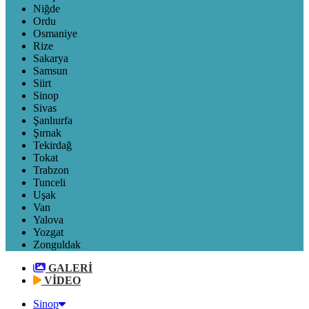
Niğde
Ordu
Osmaniye
Rize
Sakarya
Samsun
Siirt
Sinop
Sivas
Şanlıurfa
Şırnak
Tekirdağ
Tokat
Trabzon
Tunceli
Uşak
Van
Yalova
Yozgat
Zonguldak
GALERİ
VİDEO
Sinop