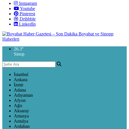
Instagram
Youtube
Pinterest
Dribbble
LinkedIn
26.3
°
Sinop
İstanbul
Ankara
İzmir
Adana
Adıyaman
Afyon
Ağrı
Aksaray
Amasya
Antalya
Ardahan