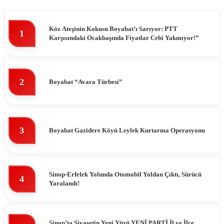
Köz Ateşinin Kokusu Boyabat’ı Sarıyor: PTT
1
Karşısındaki Ocakbaşında Fiyatlar Cebi Yakmıyor!”
2
Boyabat “Avara Türbesi”
3
Boyabat Gazidere Köyü Leylek Kurtarma Operasyonu
Sinop-Erfelek Yolunda Otomobil Yoldan Çıktı, Sürücü
4
Yaralandı!
Sinop’ta Siyasetin Yeni Yüzü YENİ PARTİ İl ve İlçe