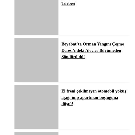
Türbesi
Boyabat’ta Orman Yangını Çeşme
Deresi’ndeki Alevler Büyümeden
Söndürüldü!
El freni çekilmeyen otomobil yokuş
aşağı inip apartman boşluğuna
düştü!