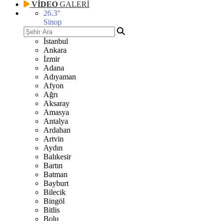
VİDEO
GALERİ
26.3
°
Sinop
İstanbul
Ankara
İzmir
Adana
Adıyaman
Afyon
Ağrı
Aksaray
Amasya
Antalya
Ardahan
Artvin
Aydın
Balıkesir
Bartın
Batman
Bayburt
Bilecik
Bingöl
Bitlis
Bolu