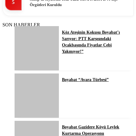
5
Örgütleri Kuruldu
SON HABERLER
Köz Ateşinin Kokusu Boyabat’ı
Sarıyor: PTT Karşısındaki
Ocakbaşında Fiyatlar Cebi
Yakmıyor!”
Boyabat “Avara Türbesi”
Boyabat Gazidere Köyü Leylek
Kurtarma Operasyonu