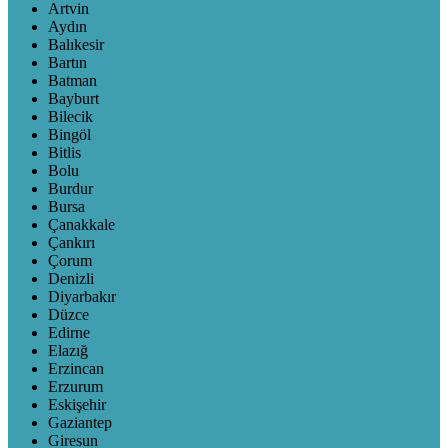
Artvin
Aydın
Balıkesir
Bartın
Batman
Bayburt
Bilecik
Bingöl
Bitlis
Bolu
Burdur
Bursa
Çanakkale
Çankırı
Çorum
Denizli
Diyarbakır
Düzce
Edirne
Elazığ
Erzincan
Erzurum
Eskişehir
Gaziantep
Giresun