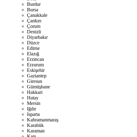
Burdur
Bursa
Çanakkale
Çankırı
Çorum
Denizli
Diyarbakır
Düzce
Edirne
Elazığ
Erzincan
Erzurum
Eskişehir
Gaziantep
Giresun
Gümüşhane
Hakkari
Hatay
Mersin
Iğdır
Isparta
Kahramanmaraş
Karabük
Karaman
Kars