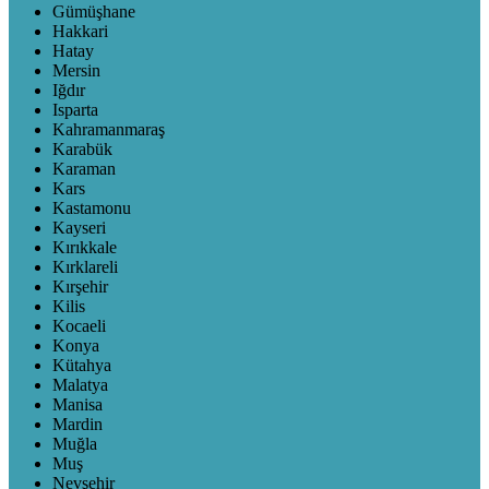
Gümüşhane
Hakkari
Hatay
Mersin
Iğdır
Isparta
Kahramanmaraş
Karabük
Karaman
Kars
Kastamonu
Kayseri
Kırıkkale
Kırklareli
Kırşehir
Kilis
Kocaeli
Konya
Kütahya
Malatya
Manisa
Mardin
Muğla
Muş
Nevşehir