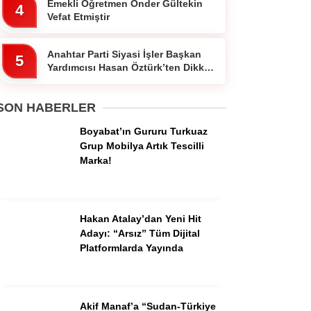
Emekli Öğretmen Ônder Gültekin
4
Vefat Etmiştir
Anahtar Parti Siyasi İşler Başkan
5
Yardımcısı Hasan Öztürk’ten Dikkat
WhatsApp İhbar
Çeken Paylaşım
Hattı
SON HABERLER
Boyabat’ın Gururu Turkuaz
Grup Mobilya Artık Tescilli
Facebook
Marka!
Hakan Atalay’dan Yeni Hit
Adayı: “Arsız” Tüm Dijital
Instagram
Platformlarda Yayında
Youtube
Akif Manaf’a “Sudan-Türkiye