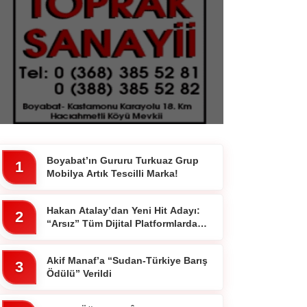
Sinop
Siyaset
Genel
Spor
Servisler
Boyabat’ın Gururu Turkuaz Grup
1
Mobilya Artık Tescilli Marka!
Hakan Atalay’dan Yeni Hit Adayı:
2
“Arsız” Tüm Dijital Platformlarda
Yayında
Akif Manaf’a “Sudan-Türkiye Barış
3
Ödülü” Verildi