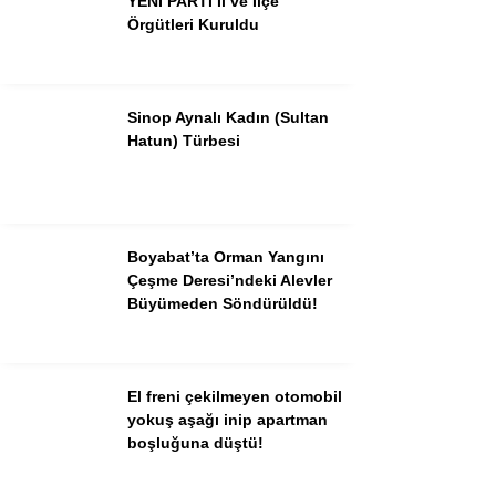
YENİ PARTİ İl ve İlçe
Örgütleri Kuruldu
Sinop Aynalı Kadın (Sultan
Hatun) Türbesi
Boyabat’ta Orman Yangını
Çeşme Deresi’ndeki Alevler
Büyümeden Söndürüldü!
El freni çekilmeyen otomobil
yokuş aşağı inip apartman
boşluğuna düştü!