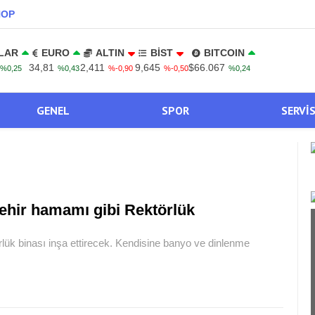
NOP
LAR
EURO
ALTIN
BİST
BITCOIN
34,81
2,411
9,645
$66.067
%0,25
%0,43
%-0,90
%-0,50
%0,24
GENEL
SPOR
SERVI
ehir hamamı gibi Rektörlük
örlük binası inşa ettirecek. Kendisine banyo ve dinlenme