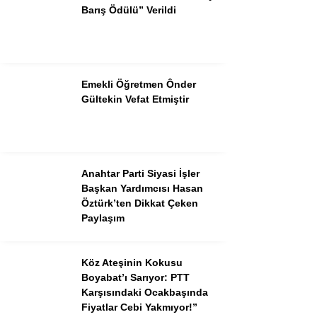
Pinterest
Barış Ödülü” Verildi
Dribbble
LinkedIn
Emekli Öğretmen Ônder
Gültekin Vefat Etmiştir
Anahtar Parti Siyasi İşler
Başkan Yardımcısı Hasan
Öztürk’ten Dikkat Çeken
Paylaşım
Köz Ateşinin Kokusu
Boyabat’ı Sarıyor: PTT
Karşısındaki Ocakbaşında
Fiyatlar Cebi Yakmıyor!”