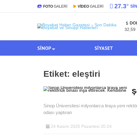
27.3
°
SI
FOTO
GALERİ
VİDEO
GALERİ
DO
32,59
SINOP
SIYASET
Etiket:
eleştiri
Ş
Sinop Üniversitesi milyonlarca liraya yeni rekt
odası yaptıran
24 Kasım 2025 Pazartesi 20:24