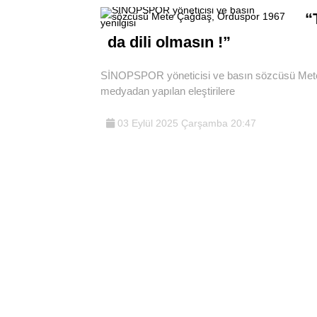
“
da dili olmasın !”
SİNOPSPOR yöneticisi ve basın sözcüsü Mete 
medyadan yapılan eleştirilere
03 Eylül 2025 Çarşamba 20:47