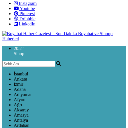
Instagram
Youtube
Pinterest
Dribbble
LinkedIn
20.2
°
Sinop
İstanbul
Ankara
İzmir
Adana
Adıyaman
Afyon
Ağrı
Aksaray
Amasya
Antalya
Ardahan