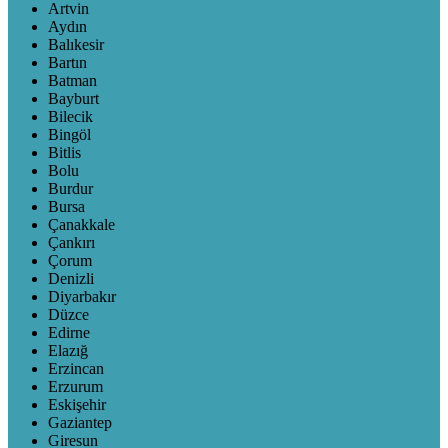
Artvin
Aydın
Balıkesir
Bartın
Batman
Bayburt
Bilecik
Bingöl
Bitlis
Bolu
Burdur
Bursa
Çanakkale
Çankırı
Çorum
Denizli
Diyarbakır
Düzce
Edirne
Elazığ
Erzincan
Erzurum
Eskişehir
Gaziantep
Giresun