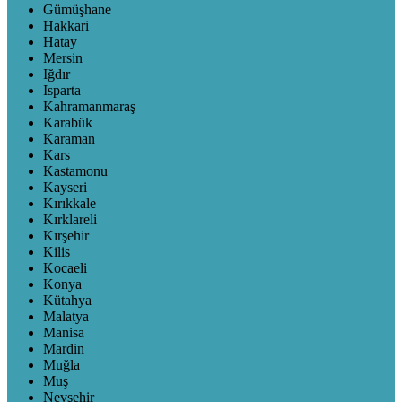
Gümüşhane
Hakkari
Hatay
Mersin
Iğdır
Isparta
Kahramanmaraş
Karabük
Karaman
Kars
Kastamonu
Kayseri
Kırıkkale
Kırklareli
Kırşehir
Kilis
Kocaeli
Konya
Kütahya
Malatya
Manisa
Mardin
Muğla
Muş
Nevşehir