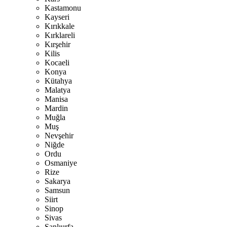
Kastamonu
Kayseri
Kırıkkale
Kırklareli
Kırşehir
Kilis
Kocaeli
Konya
Kütahya
Malatya
Manisa
Mardin
Muğla
Muş
Nevşehir
Niğde
Ordu
Osmaniye
Rize
Sakarya
Samsun
Siirt
Sinop
Sivas
Şanlıurfa