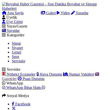
Ana Sayfa
Arama
Galeri
Video
Yazarlar
Üyelik
Üye Girişi
Yayın/Gazete
Yayınlar
Kategoriler
Sinop
Siyaset
Genel
Spor
Servisler
Servisler
Nöbetçi Eczaneler
Hava Durumu
Namaz Vakitleri
Gazeteler
Puan Durumu
WhatsApp
WhatsApp İhbar Hattı
Sosyal Medya
Facebook