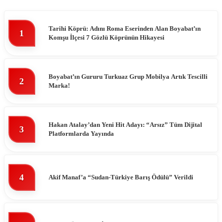
Tarihi Köprü: Adını Roma Eserinden Alan Boyabat’ın
1
Komşu İlçesi 7 Gözlü Köprünün Hikayesi
Boyabat’ın Gururu Turkuaz Grup Mobilya Artık Tescilli
2
Marka!
Hakan Atalay’dan Yeni Hit Adayı: “Arsız” Tüm Dijital
3
Platformlarda Yayında
4
Akif Manaf’a “Sudan-Türkiye Barış Ödülü” Verildi