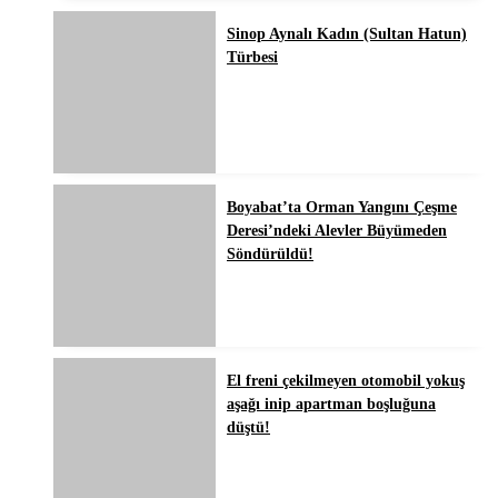
Sinop Aynalı Kadın (Sultan Hatun)
Türbesi
Boyabat’ta Orman Yangını Çeşme
Deresi’ndeki Alevler Büyümeden
Söndürüldü!
El freni çekilmeyen otomobil yokuş
aşağı inip apartman boşluğuna
düştü!