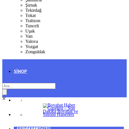
Şırnak
Tekirdağ
Tokat
Trabzon
Tunceli
Uşak
Van
Yalova
Yozgat
Zonguldak
SINOP
SIYASET
BOYABAT
GENEL
DURAĞAN
SPOR
AYANCIK
SERVISLER
SARAYDÜZÜ