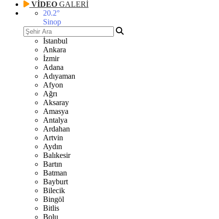
VİDEO
GALERİ
20.2
°
Sinop
İstanbul
Ankara
İzmir
Adana
Adıyaman
Afyon
Ağrı
Aksaray
Amasya
Antalya
Ardahan
Artvin
Aydın
Balıkesir
Bartın
Batman
Bayburt
Bilecik
Bingöl
Bitlis
Bolu