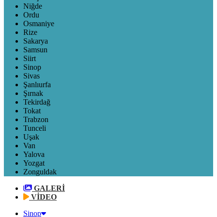
Niğde
Ordu
Osmaniye
Rize
Sakarya
Samsun
Siirt
Sinop
Sivas
Şanlıurfa
Şırnak
Tekirdağ
Tokat
Trabzon
Tunceli
Uşak
Van
Yalova
Yozgat
Zonguldak
GALERİ
VİDEO
Sinop