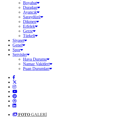
Boyabat
Durağan
Ayancık
Saraydüzü
Dikmen
Erfelek
Gerze
Türkeli
Siyaset
Genel
Spor
Servisler
Hava Durumu
Namaz Vakitleri
Puan Durumları
FOTO
GALERİ