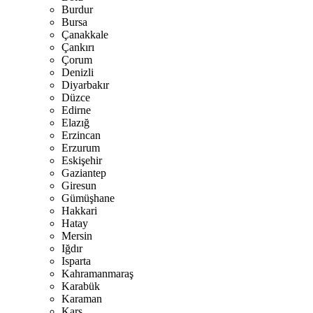
Burdur
Bursa
Çanakkale
Çankırı
Çorum
Denizli
Diyarbakır
Düzce
Edirne
Elazığ
Erzincan
Erzurum
Eskişehir
Gaziantep
Giresun
Gümüşhane
Hakkari
Hatay
Mersin
Iğdır
Isparta
Kahramanmaraş
Karabük
Karaman
Kars