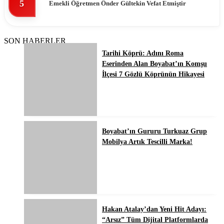
5
Emekli Öğretmen Ônder Gültekin Vefat Etmiştir
SON HABERLER
Tarihi Köprü: Adını Roma
Eserinden Alan Boyabat’ın Komşu
İlçesi 7 Gözlü Köprünün Hikayesi
Boyabat’ın Gururu Turkuaz Grup
Mobilya Artık Tescilli Marka!
Hakan Atalay’dan Yeni Hit Adayı:
“Arsız” Tüm Dijital Platformlarda