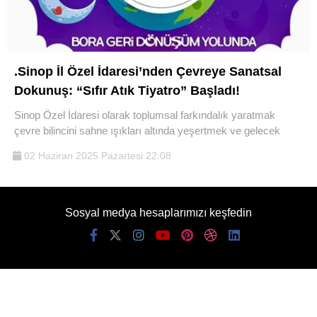
.Sinop İl Özel İdaresi’nden Çevreye Sanatsal
Dokunuş: “Sıfır Atık Tiyatro” Başladı!
WhatsApp İhbar
Sinop Özel İdaresi olarak toplumsal farkındalık yaratmak
Hattı
çevre bilincini sahne ışıkları altında yeşertmek ve gelecek
02 Haziran 2025 Pazartesi 22:08
Facebook
Sosyal medya hesaplarımızı keşfedin
Instagram