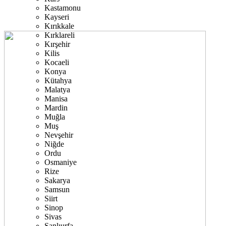
Kastamonu
Kayseri
Kırıkkale
Kırklareli
Kırşehir
Kilis
Kocaeli
Konya
Kütahya
Malatya
Manisa
Mardin
Muğla
Muş
Nevşehir
Niğde
Ordu
Osmaniye
Rize
Sakarya
Samsun
Siirt
Sinop
Sivas
Şanlıurfa