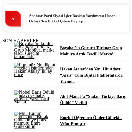
Anahtar Parti Siyasi İşler Başkan Yardımcısı Hasan
5
Öztürk’ten Dikkat Çeken Paylaşım
SON HABERLER
Boyabat’ın Gururu Turkuaz Grup
Mobilya Artık Tescilli Marka!
Hakan Atalay’dan Yeni Hit Adayı:
“Arsız” Tüm Dijital Platformlarda
Yayında
Akif Manaf’a “Sudan-Türkiye Barış
Ödülü” Verildi
Emekli Öğretmen Ônder Gültekin
Vefat Etmiştir