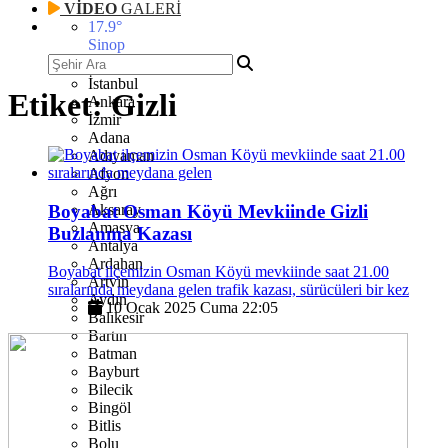
VİDEO
GALERİ
17.9
°
Sinop
İstanbul
Etiket:
Gizli
Ankara
İzmir
Adana
Adıyaman
Afyon
Ağrı
Boyabat Osman Köyü Mevkiinde Gizli
Aksaray
Amasya
Buzlanma Kazası
Antalya
Ardahan
Boyabat ilçemizin Osman Köyü mevkiinde saat 21.00
Artvin
sıralarında meydana gelen trafik kazası, sürücüleri bir kez
Aydın
10 Ocak 2025 Cuma 22:05
Balıkesir
Bartın
Batman
Bayburt
Bilecik
Bingöl
Bitlis
Bolu