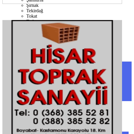
Şırnak
Tekirdağ
Tokat
Trabzon
Tunceli
Uşak
Van
Yalova
Yozgat
Zonguldak
SINOP
SIYASET
BOYABAT
GENEL
DURAĞAN
SPOR
AYANCIK
SERVISLER
SARAYDÜZÜ