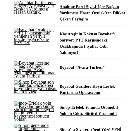
Anahtar Parti Siyasi İşler Başkan
Yardımcısı Hasan Öztürk’ten Dikkat
Çeken Paylaşım
Köz Ateşinin Kokusu Boyabat’ı
Sarıyor: PTT Karşısındaki
Ocakbaşında Fiyatlar Cebi
Yakmıyor!”
Boyabat “Avara Türbesi”
Boyabat Gazidere Köyü Leylek
Kurtarma Operasyonu
Sinop-Erfelek Yolunda Otomobil
Yoldan Çıktı, Sürücü Yaralandı!
Sinop’ta Siyasetin Yeni Yüzü YENİ