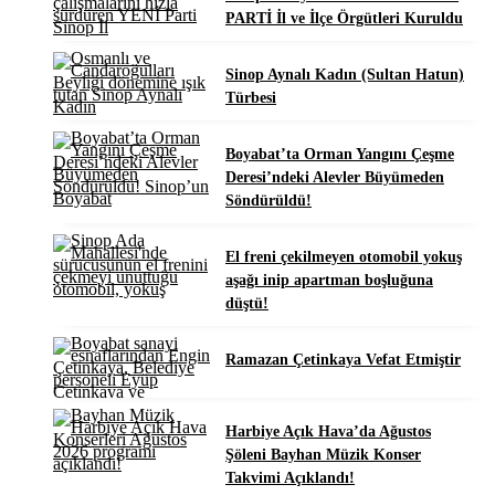
PARTİ İl ve İlçe Örgütleri Kuruldu
Sinop Aynalı Kadın (Sultan Hatun)
Türbesi
Boyabat’ta Orman Yangını Çeşme
Deresi’ndeki Alevler Büyümeden
Söndürüldü!
El freni çekilmeyen otomobil yokuş
aşağı inip apartman boşluğuna
düştü!
Ramazan Çetinkaya Vefat Etmiştir
Harbiye Açık Hava’da Ağustos
Şöleni Bayhan Müzik Konser
Takvimi Açıklandı!