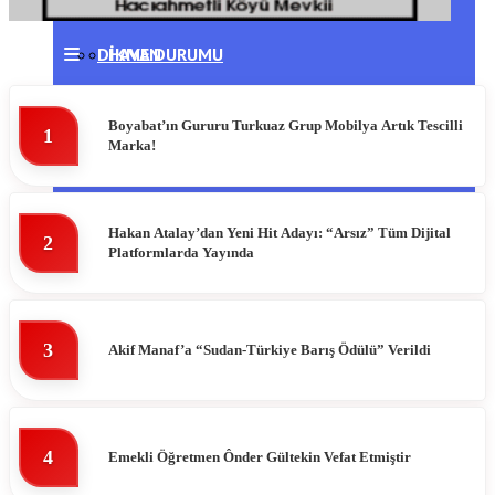
DIKMEN
HAVA DURUMU
ERFELEK
NAMAZ VAKITLERI
Boyabat’ın Gururu Turkuaz Grup Mobilya Artık Tescilli
1
Marka!
GERZE
PUAN DURUMLARI
TÜRKELI
Hakan Atalay’dan Yeni Hit Adayı: “Arsız” Tüm Dijital
2
Platformlarda Yayında
3
Akif Manaf’a “Sudan-Türkiye Barış Ödülü” Verildi
4
Emekli Öğretmen Ônder Gültekin Vefat Etmiştir