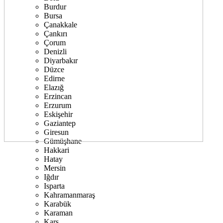
Burdur
Bursa
Çanakkale
Çankırı
Çorum
Denizli
Diyarbakır
Düzce
Edirne
Elazığ
Erzincan
Erzurum
Eskişehir
Gaziantep
Giresun
Gümüşhane
Hakkari
Hatay
Mersin
Iğdır
Isparta
Kahramanmaraş
Karabük
Karaman
Kars