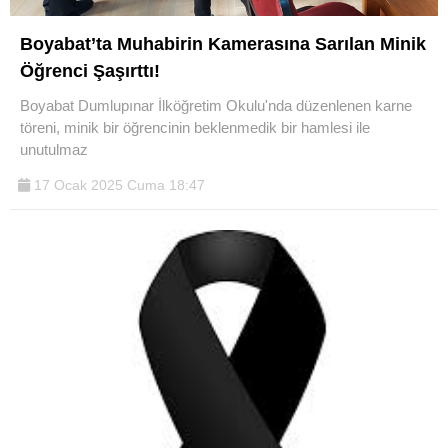
Boyabat’ta Muhabirin Kamerasına Sarılan Minik
Öğrenci Şaşırttı!
Boyabat Dumlupınar İlköğretim Okulu'nda düzenlenen karne
töreni, minik bir öğrencinin beklenmedik bir hamlesi ile
unutulmaz
17 Ocak 2025 Cuma 18:47