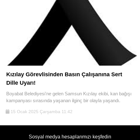
Kızılay Görevlisinden Basın Çalışanına Sert
Dille Uyarı!
Boyabat Belediyesi'ne gelen Samsun Kızılay ekibi, kan bağışı
kampanyası sırasında yaşanan ilginç bir olayla yaşandı.
15 Ocak 2025 Çarşamba 11:42
Sosyal medya hesaplarımızı keşfedin