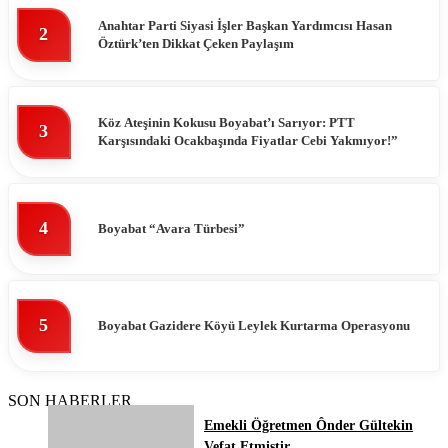
Anahtar Parti Siyasi İşler Başkan Yardımcısı Hasan
2
Öztürk’ten Dikkat Çeken Paylaşım
Köz Ateşinin Kokusu Boyabat’ı Sarıyor: PTT
3
Karşısındaki Ocakbaşında Fiyatlar Cebi Yakmıyor!”
4
Boyabat “Avara Türbesi”
5
Boyabat Gazidere Köyü Leylek Kurtarma Operasyonu
SON HABERLER
Emekli Öğretmen Ônder Gültekin
Vefat Etmiştir