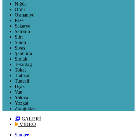
Niğde
Ordu
Osmaniye
Rize
Sakarya
Samsun
Siirt
Sinop
Sivas
Şanlıurfa
Şırnak
Tekirdağ
Tokat
Trabzon
Tunceli
Uşak
Van
Yalova
Yozgat
Zonguldak
GALERİ
VİDEO
Sinop