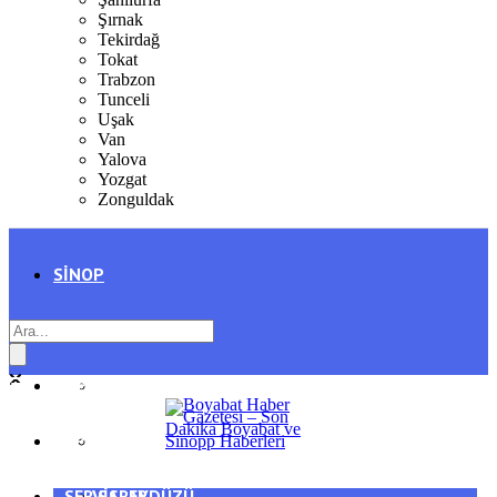
Şırnak
Tekirdağ
Tokat
Trabzon
Tunceli
Uşak
Van
Yalova
Yozgat
Zonguldak
SINOP
SIYASET
BOYABAT
GENEL
DURAĞAN
SPOR
AYANCIK
SERVISLER
SARAYDÜZÜ