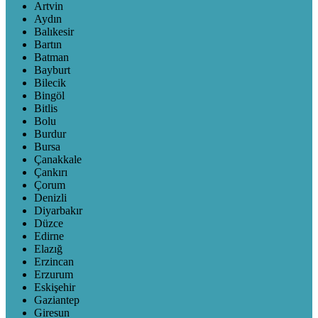
Artvin
Aydın
Balıkesir
Bartın
Batman
Bayburt
Bilecik
Bingöl
Bitlis
Bolu
Burdur
Bursa
Çanakkale
Çankırı
Çorum
Denizli
Diyarbakır
Düzce
Edirne
Elazığ
Erzincan
Erzurum
Eskişehir
Gaziantep
Giresun