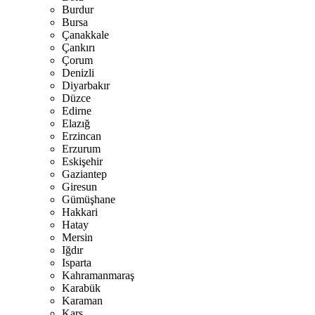
Burdur
Bursa
Çanakkale
Çankırı
Çorum
Denizli
Diyarbakır
Düzce
Edirne
Elazığ
Erzincan
Erzurum
Eskişehir
Gaziantep
Giresun
Gümüşhane
Hakkari
Hatay
Mersin
Iğdır
Isparta
Kahramanmaraş
Karabük
Karaman
Kars