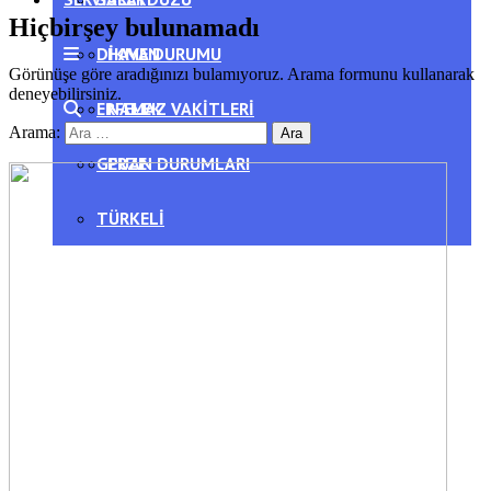
Hiçbirşey bulunamadı
DIKMEN
HAVA DURUMU
Görünüşe göre aradığınızı bulamıyoruz. Arama formunu kullanarak
deneyebilirsiniz.
ERFELEK
NAMAZ VAKITLERI
Arama:
GERZE
PUAN DURUMLARI
TÜRKELI