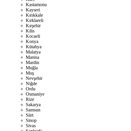
Kastamonu
Kayseri
Kırıkkale
Kırklareli
Kırşehir
Kilis
Kocaeli
Konya
Kütahya
Malatya
Manisa
Mardin
Muğla
Muş
Nevşehir
Niğde
Ordu
Osmaniye
Rize
Sakarya
Samsun
Siirt
Sinop
Sivas
Şanlıurfa