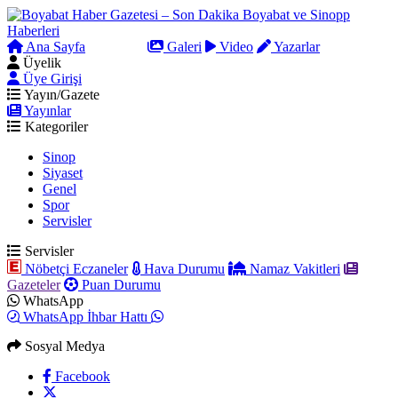
Ana Sayfa
Arama
Galeri
Video
Yazarlar
Üyelik
Üye Girişi
Yayın/Gazete
Yayınlar
Kategoriler
Sinop
Siyaset
Genel
Spor
Servisler
Servisler
Nöbetçi Eczaneler
Hava Durumu
Namaz Vakitleri
Gazeteler
Puan Durumu
WhatsApp
WhatsApp İhbar Hattı
Sosyal Medya
Facebook