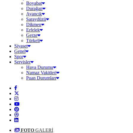
Boyabat
Durağan
Ayancık
Saraydüzü
Dikmen
Erfelek
Gerze
Türkeli
Siyaset
Genel
Spor
Servisler
Hava Durumu
Namaz Vakitleri
Puan Durumları
FOTO
GALERİ