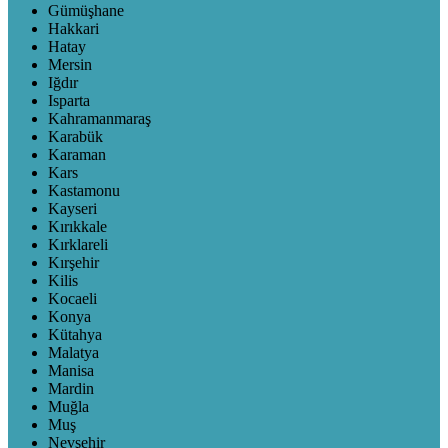
Gümüşhane
Hakkari
Hatay
Mersin
Iğdır
Isparta
Kahramanmaraş
Karabük
Karaman
Kars
Kastamonu
Kayseri
Kırıkkale
Kırklareli
Kırşehir
Kilis
Kocaeli
Konya
Kütahya
Malatya
Manisa
Mardin
Muğla
Muş
Nevşehir