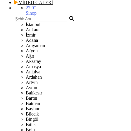
VİDEO
GALERİ
27.9
°
Sinop
İstanbul
Ankara
İzmir
Adana
Adıyaman
Afyon
Ağrı
Aksaray
Amasya
Antalya
Ardahan
Artvin
Aydın
Balıkesir
Bartın
Batman
Bayburt
Bilecik
Bingöl
Bitlis
Bolu