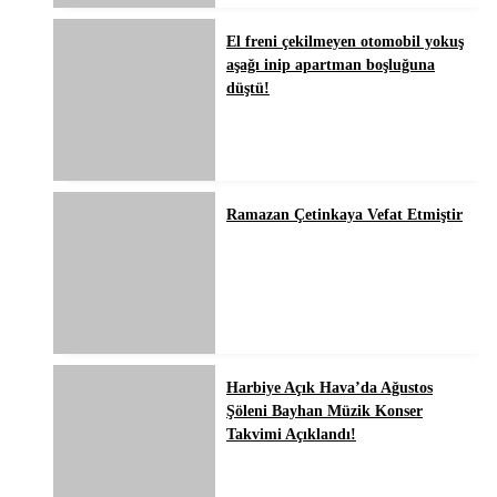
El freni çekilmeyen otomobil yokuş
aşağı inip apartman boşluğuna
düştü!
Ramazan Çetinkaya Vefat Etmiştir
Harbiye Açık Hava’da Ağustos
Şöleni Bayhan Müzik Konser
Takvimi Açıklandı!