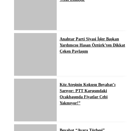
Anahtar Parti Siyasi İşler Başkan
Yardımcısı Hasan Öztürk’ten Dikkat
Çeken Paylaşım
Köz Ateşinin Kokusu Boyabat’ı
Sarıyor: PTT Karşısındaki
Ocakbaşında Fiyatlar Cebi
Yakmıyor!”
Boyabat “Avara Türbesi”