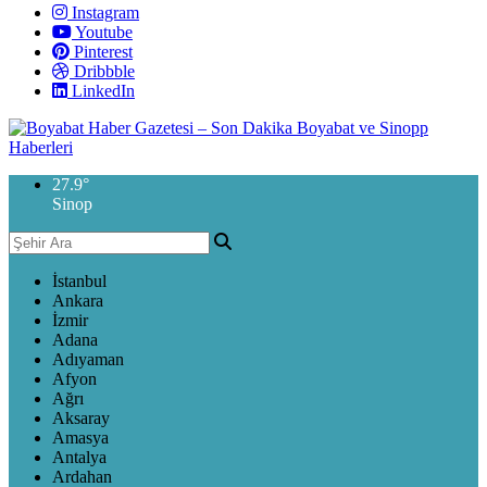
Instagram
Youtube
Pinterest
Dribbble
LinkedIn
27.9
°
Sinop
İstanbul
Ankara
İzmir
Adana
Adıyaman
Afyon
Ağrı
Aksaray
Amasya
Antalya
Ardahan