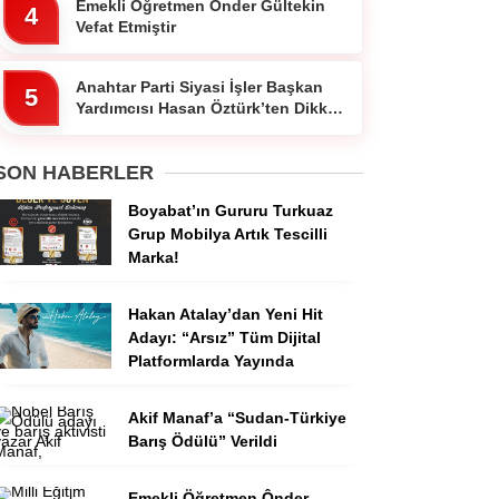
Emekli Öğretmen Ônder Gültekin
4
Vefat Etmiştir
Anahtar Parti Siyasi İşler Başkan
5
Yardımcısı Hasan Öztürk’ten Dikkat
Çeken Paylaşım
SON HABERLER
Boyabat’ın Gururu Turkuaz
Grup Mobilya Artık Tescilli
Marka!
Hakan Atalay’dan Yeni Hit
Adayı: “Arsız” Tüm Dijital
Platformlarda Yayında
Akif Manaf’a “Sudan-Türkiye
Barış Ödülü” Verildi
Emekli Öğretmen Ônder