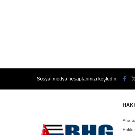
Sosyal medya hesaplarımızı keşfedin
HAK
Ana S
Hakkı