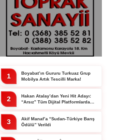
Boyabat’ın Gururu Turkuaz Grup
1
Mobilya Artık Tescilli Marka!
Hakan Atalay’dan Yeni Hit Adayı:
2
“Arsız” Tüm Dijital Platformlarda
Yayında
Akif Manaf’a “Sudan-Türkiye Barış
3
Ödülü” Verildi