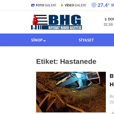
27.4
°
S
FOTO
GALERİ
VİDEO
GALERİ
DO
32,59
SINOP
SIYASET
Etiket:
Hastanede
B
H
Bo
21