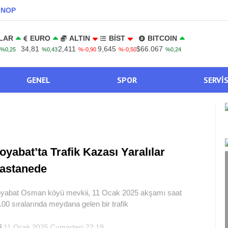
INOP
LAR
EURO
ALTIN
BİST
BITCOIN
34,81
2,411
9,645
$66.067
%0,25
%0,43
%-0,90
%-0,50
%0,24
GENEL
SPOR
SERVI
oyabat’ta Trafik Kazası Yaralılar
astanede
yabat Osman köyü mevkii, 11 Ocak 2025 akşamı saat
.00 sıralarında meydana gelen bir trafik
11 Ocak 2025 Cumartesi 22:19