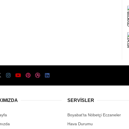
KIMIZDA
SERVISLER
ayfa
Boyabat’ta Nöbetçi Eczaneler
mızda
Hava Durumu