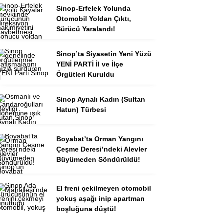
Sinop-Erfelek Yolunda
Otomobil Yoldan Çıktı,
Sürücü Yaralandı!
Sinop’ta Siyasetin Yeni Yüzü
YENİ PARTİ İl ve İlçe
Örgütleri Kuruldu
Sinop Aynalı Kadın (Sultan
Hatun) Türbesi
Boyabat’ta Orman Yangını
Çeşme Deresi’ndeki Alevler
Büyümeden Söndürüldü!
El freni çekilmeyen otomobil
yokuş aşağı inip apartman
boşluğuna düştü!