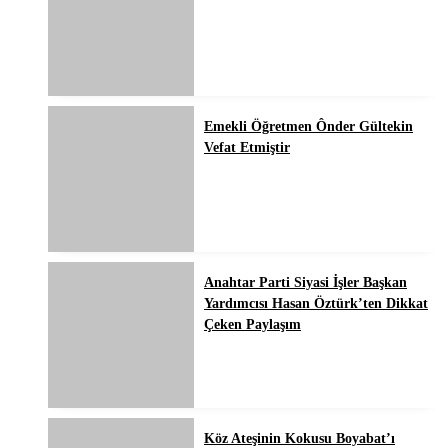
Emekli Öğretmen Ônder Gültekin
Vefat Etmiştir
Anahtar Parti Siyasi İşler Başkan
Yardımcısı Hasan Öztürk’ten Dikkat
Çeken Paylaşım
Köz Ateşinin Kokusu Boyabat’ı