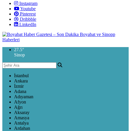
Instagram
Youtube
Pinterest
Dribbble
LinkedIn
27.5
°
Sinop
İstanbul
Ankara
İzmir
Adana
Adıyaman
Afyon
Ağrı
Aksaray
Amasya
Antalya
Ardahan