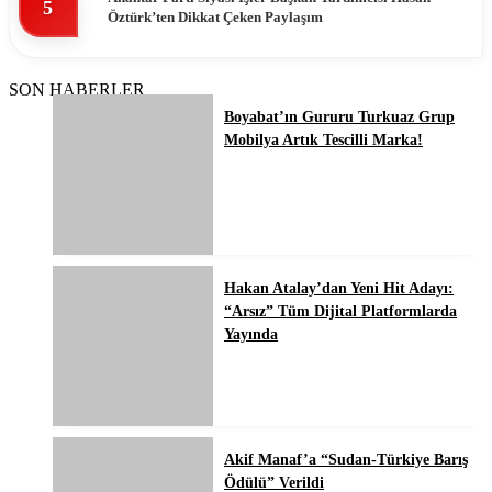
5
Öztürk’ten Dikkat Çeken Paylaşım
SON HABERLER
Boyabat’ın Gururu Turkuaz Grup
Mobilya Artık Tescilli Marka!
Hakan Atalay’dan Yeni Hit Adayı:
“Arsız” Tüm Dijital Platformlarda
Yayında
Akif Manaf’a “Sudan-Türkiye Barış
Ödülü” Verildi