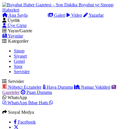
Ana Sayfa
Arama
Galeri
Video
Yazarlar
Üyelik
Üye Girişi
Yayın/Gazete
Yayınlar
Kategoriler
Sinop
Siyaset
Genel
Spor
Servisler
Servisler
Nöbetçi Eczaneler
Hava Durumu
Namaz Vakitleri
Gazeteler
Puan Durumu
WhatsApp
WhatsApp İhbar Hattı
Sosyal Medya
Facebook