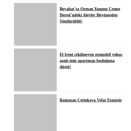
Boyabat’ta Orman Yangını Çeşme
Deresi’ndeki Alevler Büyümeden
Söndürüldü!
El freni çekilmeyen otomobil yokuş
aşağı inip apartman boşluğuna
düştü!
Ramazan Çetinkaya Vefat Etmiştir