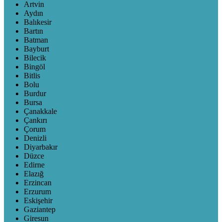
Artvin
Aydın
Balıkesir
Bartın
Batman
Bayburt
Bilecik
Bingöl
Bitlis
Bolu
Burdur
Bursa
Çanakkale
Çankırı
Çorum
Denizli
Diyarbakır
Düzce
Edirne
Elazığ
Erzincan
Erzurum
Eskişehir
Gaziantep
Giresun