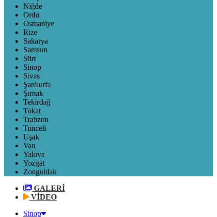
Niğde
Ordu
Osmaniye
Rize
Sakarya
Samsun
Siirt
Sinop
Sivas
Şanlıurfa
Şırnak
Tekirdağ
Tokat
Trabzon
Tunceli
Uşak
Van
Yalova
Yozgat
Zonguldak
GALERİ
VİDEO
Sinop