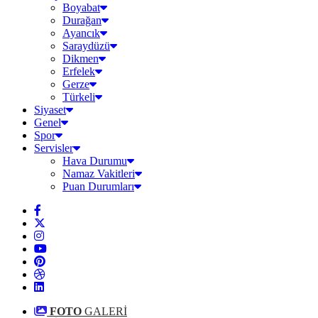
Boyabat
Durağan
Ayancık
Saraydüzü
Dikmen
Erfelek
Gerze
Türkeli
Siyaset
Genel
Spor
Servisler
Hava Durumu
Namaz Vakitleri
Puan Durumları
FOTO
GALERİ