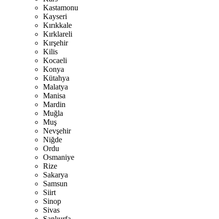
Kastamonu
Kayseri
Kırıkkale
Kırklareli
Kırşehir
Kilis
Kocaeli
Konya
Kütahya
Malatya
Manisa
Mardin
Muğla
Muş
Nevşehir
Niğde
Ordu
Osmaniye
Rize
Sakarya
Samsun
Siirt
Sinop
Sivas
Şanlıurfa