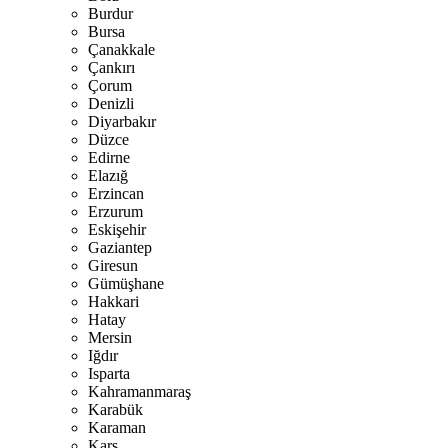
Burdur
Bursa
Çanakkale
Çankırı
Çorum
Denizli
Diyarbakır
Düzce
Edirne
Elazığ
Erzincan
Erzurum
Eskişehir
Gaziantep
Giresun
Gümüşhane
Hakkari
Hatay
Mersin
Iğdır
Isparta
Kahramanmaraş
Karabük
Karaman
Kars