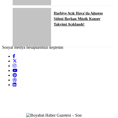
Harbiye Açık Hava’da Ağustos
Şöleni Bayhan Müzik Konser
Takvimi Açıklandı!
Sosyal medya hesaplarımızı keşfedin