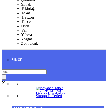
Şırnak
Tekirdağ
Tokat
Trabzon
Tunceli
Uşak
Van
Yalova
Yozgat
Zonguldak
SINOP
SIYASET
BOYABAT
GENEL
DURAĞAN
SPOR
AYANCIK
SERVISLER
SARAYDÜZÜ