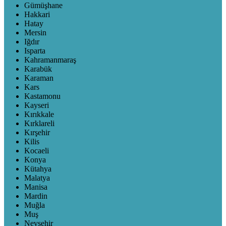
Gümüşhane
Hakkari
Hatay
Mersin
Iğdır
Isparta
Kahramanmaraş
Karabük
Karaman
Kars
Kastamonu
Kayseri
Kırıkkale
Kırklareli
Kırşehir
Kilis
Kocaeli
Konya
Kütahya
Malatya
Manisa
Mardin
Muğla
Muş
Nevşehir