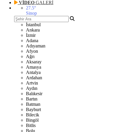
VİDEO
GALERİ
27.5
°
Sinop
İstanbul
Ankara
İzmir
Adana
Adıyaman
Afyon
Ağrı
Aksaray
Amasya
Antalya
Ardahan
Artvin
Aydın
Balıkesir
Bartın
Batman
Bayburt
Bilecik
Bingöl
Bitlis
Bolu