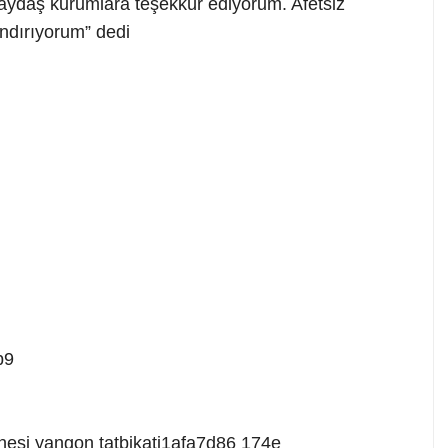
paydaş kurumlara teşekkür ediyorum. Afetsiz
ndırıyorum” dedi