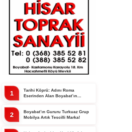
Tarihi Köprü: Adını Roma
1
Eserinden Alan Boyabat’ın
Komşu İlçesi 7 Gözlü Köprünün
Hikayesi
Boyabat’ın Gururu Turkuaz Grup
2
Mobilya Artık Tescilli Marka!