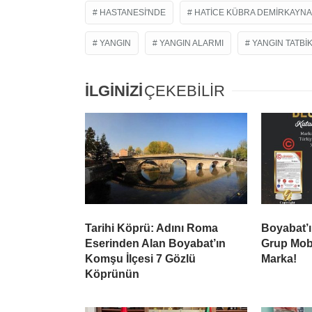
HASTANESI'NDE
HATICE KÜBRA DEMIRKAYNA
YANGIN
YANGIN ALARMI
YANGIN TATBIK
İLGİNİZİ
ÇEKEBİLİR
Tarihi Köprü: Adını Roma
Boyabat’
Eserinden Alan Boyabat’ın
Grup Mobil
Komşu İlçesi 7 Gözlü
Marka!
Köprünün