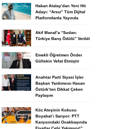
Hakan Atalay’dan Yeni Hit
Adayı: “Arsız” Tüm Dijital
Platformlarda Yayında
Akif Manaf’a “Sudan-
Türkiye Barış Ödülü” Verildi
Emekli Öğretmen Ônder
Gültekin Vefat Etmiştir
Anahtar Parti Siyasi İşler
Başkan Yardımcısı Hasan
Öztürk’ten Dikkat Çeken
Paylaşım
Köz Ateşinin Kokusu
Boyabat’ı Sarıyor: PTT
Karşısındaki Ocakbaşında
Fiyatlar Cebi Yakmıyor!”