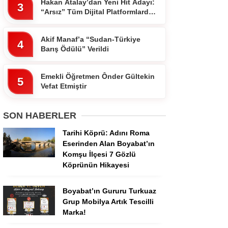
Hakan Atalay’dan Yeni Hit Adayı:
3
“Arsız” Tüm Dijital Platformlarda
Yayında
Akif Manaf’a “Sudan-Türkiye
4
Barış Ödülü” Verildi
Emekli Öğretmen Ônder Gültekin
5
Vefat Etmiştir
SON HABERLER
Tarihi Köprü: Adını Roma
Eserinden Alan Boyabat’ın
Komşu İlçesi 7 Gözlü
Köprünün Hikayesi
Boyabat’ın Gururu Turkuaz
Grup Mobilya Artık Tescilli
Marka!