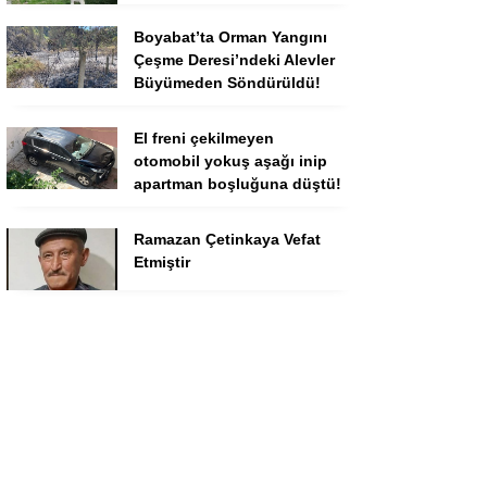
Boyabat’ta Orman Yangını
Çeşme Deresi’ndeki Alevler
Büyümeden Söndürüldü!
El freni çekilmeyen
otomobil yokuş aşağı inip
apartman boşluğuna düştü!
Ramazan Çetinkaya Vefat
Etmiştir