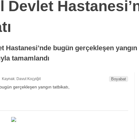
l Devlet Hastanesi’n
tı
et Hastanesi’nde bugün gerçekleşen yangın ta
sıyla tamamlandı
Kaynak: Davut Koçyiğit
Boyabat