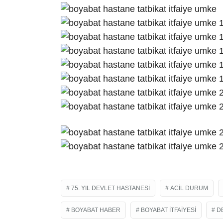
75. YIL DEVLET HASTANESI
ACIL DURUM
BOYABAT HABER
BOYABAT İTFAIYESI
D