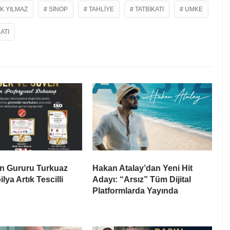
K YILMAZ
SINOP
TAHLIYE
TATBIKATI
UMKE
ATI
ın Gururu Turkuaz
Hakan Atalay’dan Yeni Hit
ya Artık Tescilli
Adayı: “Arsız” Tüm Dijital
Platformlarda Yayında