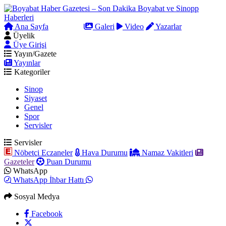
Ana Sayfa
Arama
Galeri
Video
Yazarlar
Üyelik
Üye Girişi
Yayın/Gazete
Yayınlar
Kategoriler
Sinop
Siyaset
Genel
Spor
Servisler
Servisler
Nöbetçi Eczaneler
Hava Durumu
Namaz Vakitleri
Gazeteler
Puan Durumu
WhatsApp
WhatsApp İhbar Hattı
Sosyal Medya
Facebook