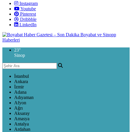
Instagram
Youtube
Pinterest
Dribbble
LinkedIn
23
°
Sinop
İstanbul
Ankara
İzmir
Adana
Adıyaman
Afyon
Ağrı
Aksaray
Amasya
Antalya
Ardahan