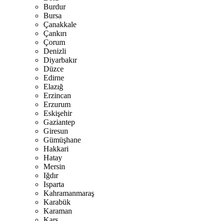
Burdur
Bursa
Çanakkale
Çankırı
Çorum
Denizli
Diyarbakır
Düzce
Edirne
Elazığ
Erzincan
Erzurum
Eskişehir
Gaziantep
Giresun
Gümüşhane
Hakkari
Hatay
Mersin
Iğdır
Isparta
Kahramanmaraş
Karabük
Karaman
Kars