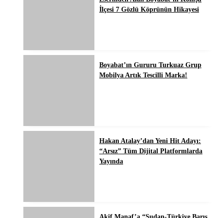
İlçesi 7 Gözlü Köprünün Hikayesi
Boyabat’ın Gururu Turkuaz Grup
Mobilya Artık Tescilli Marka!
Hakan Atalay’dan Yeni Hit Adayı:
“Arsız” Tüm Dijital Platformlarda
Yayında
Akif Manaf’a “Sudan-Türkiye Barış