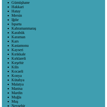
Gümüşhane
Hakkari
Hatay
Mersin
Iğdır
Isparta
Kahramanmaraş
Karabük
Karaman
Kars
Kastamonu
Kayseri
Kırıkkale
Kırklareli
Kırşehir
Kilis
Kocaeli
Konya
Kütahya
Malatya
Manisa
Mardin
Muğla
Muş
Nevşehir