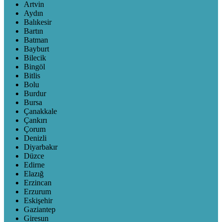
Artvin
Aydın
Balıkesir
Bartın
Batman
Bayburt
Bilecik
Bingöl
Bitlis
Bolu
Burdur
Bursa
Çanakkale
Çankırı
Çorum
Denizli
Diyarbakır
Düzce
Edirne
Elazığ
Erzincan
Erzurum
Eskişehir
Gaziantep
Giresun