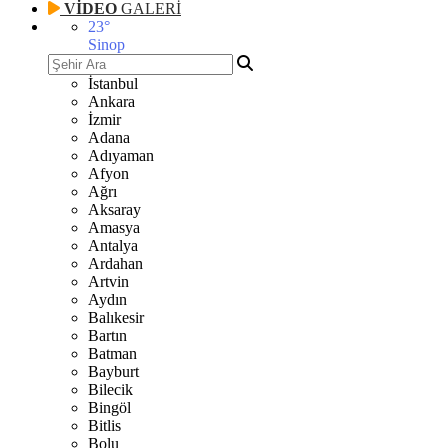
VİDEO
GALERİ
23
°
Sinop
İstanbul
Ankara
İzmir
Adana
Adıyaman
Afyon
Ağrı
Aksaray
Amasya
Antalya
Ardahan
Artvin
Aydın
Balıkesir
Bartın
Batman
Bayburt
Bilecik
Bingöl
Bitlis
Bolu