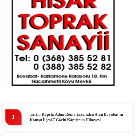
Tarihi Köprü: Adını Roma Eserinden Alan Boyabat’ın
1
Komşu İlçesi 7 Gözlü Köprünün Hikayesi