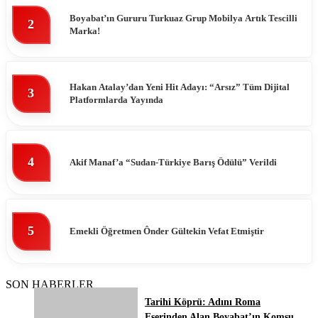
Boyabat’ın Gururu Turkuaz Grup Mobilya Artık Tescilli
2
Marka!
Hakan Atalay’dan Yeni Hit Adayı: “Arsız” Tüm Dijital
3
Platformlarda Yayında
4
Akif Manaf’a “Sudan-Türkiye Barış Ödülü” Verildi
5
Emekli Öğretmen Ônder Gültekin Vefat Etmiştir
SON HABERLER
Tarihi Köprü: Adını Roma
Eserinden Alan Boyabat’ın Komşu