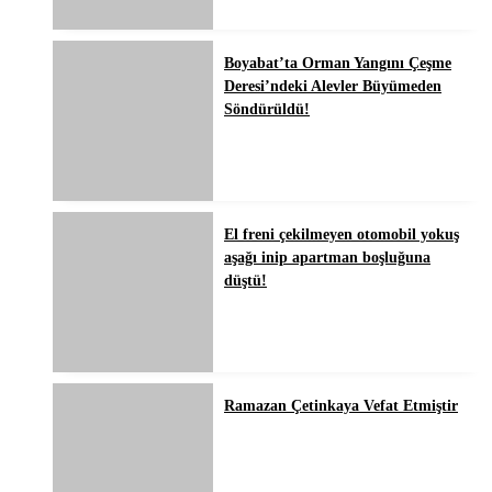
Boyabat’ta Orman Yangını Çeşme
Deresi’ndeki Alevler Büyümeden
Söndürüldü!
El freni çekilmeyen otomobil yokuş
aşağı inip apartman boşluğuna
düştü!
Ramazan Çetinkaya Vefat Etmiştir