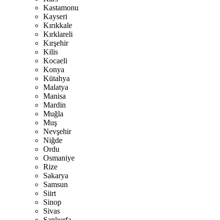
Kastamonu
Kayseri
Kırıkkale
Kırklareli
Kırşehir
Kilis
Kocaeli
Konya
Kütahya
Malatya
Manisa
Mardin
Muğla
Muş
Nevşehir
Niğde
Ordu
Osmaniye
Rize
Sakarya
Samsun
Siirt
Sinop
Sivas
Şanlıurfa