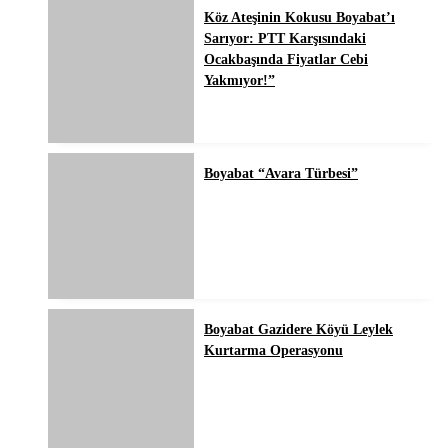
Köz Ateşinin Kokusu Boyabat’ı
Sarıyor: PTT Karşısındaki
Ocakbaşında Fiyatlar Cebi
Yakmıyor!”
Boyabat “Avara Türbesi”
Boyabat Gazidere Köyü Leylek
Kurtarma Operasyonu