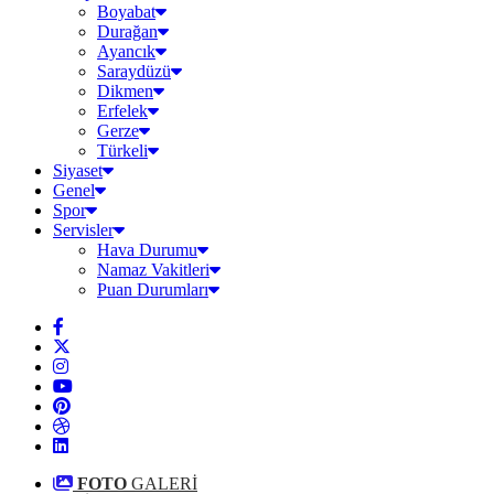
Boyabat
Durağan
Ayancık
Saraydüzü
Dikmen
Erfelek
Gerze
Türkeli
Siyaset
Genel
Spor
Servisler
Hava Durumu
Namaz Vakitleri
Puan Durumları
FOTO
GALERİ