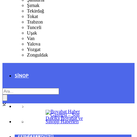
Şırnak
Tekirdağ
Tokat
Trabzon
Tunceli
Uşak
Van
Yalova
Yozgat
Zonguldak
SINOP
SIYASET
BOYABAT
GENEL
DURAĞAN
SPOR
AYANCIK
SERVISLER
SARAYDÜZÜ