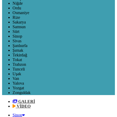
Niğde
Ordu
Osmaniye
Rize
Sakarya
Samsun
Siirt
Sinop
Sivas
Şanlıurfa
Şırnak
Tekirdağ
Tokat
Trabzon
Tunceli
Uşak
Van
Yalova
Yozgat
Zonguldak
GALERİ
VİDEO
Sinop