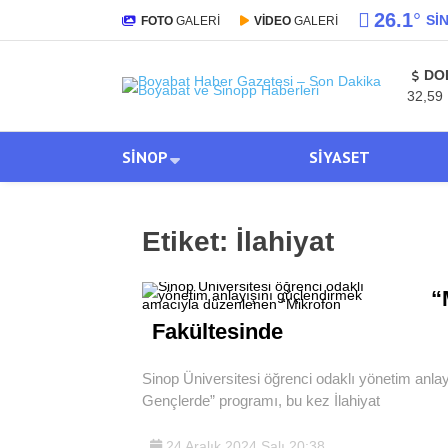
26.1
°
SI
FOTO
GALERİ
VİDEO
GALERİ
DO
32,59
SINOP
SIYASET
Etiket:
İlahiyat
“
Fakültesinde
Sinop Üniversitesi öğrenci odaklı yönetim anl
Gençlerde” programı, bu kez İlahiyat
24 Aralık 2024 Salı 20:38