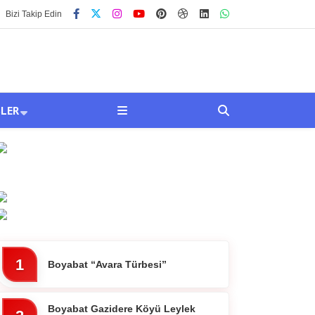
Bizi Takip Edin
SLER
1
Boyabat “Avara Türbesi”
Boyabat Gazidere Köyü Leylek