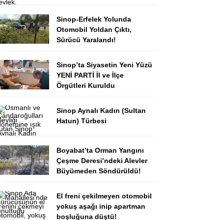
Sinop-Erfelek Yolunda
Otomobil Yoldan Çıktı,
Sürücü Yaralandı!
Sinop’ta Siyasetin Yeni Yüzü
YENİ PARTİ İl ve İlçe
Örgütleri Kuruldu
Sinop Aynalı Kadın (Sultan
Hatun) Türbesi
Boyabat’ta Orman Yangını
Çeşme Deresi’ndeki Alevler
Büyümeden Söndürüldü!
El freni çekilmeyen otomobil
yokuş aşağı inip apartman
boşluğuna düştü!