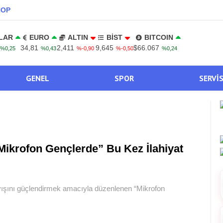
NOP
LAR
EURO
ALTIN
BİST
BITCOIN
34,81
2,411
9,645
$66.067
%0,25
%0,43
%-0,90
%-0,50
%0,24
GENEL
SPOR
SERVI
Mikrofon Gençlerde” Bu Kez İlahiyat
ayışını güçlendirmek amacıyla düzenlenen “Mikrofon