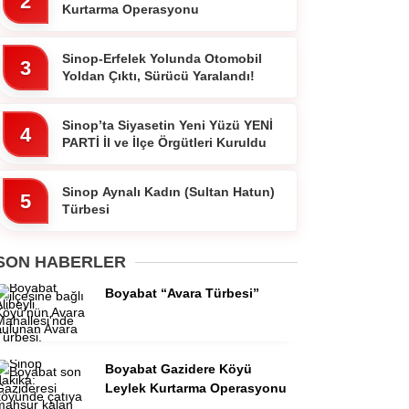
2
Kurtarma Operasyonu
Sinop-Erfelek Yolunda Otomobil
3
Yoldan Çıktı, Sürücü Yaralandı!
Sinop’ta Siyasetin Yeni Yüzü YENİ
4
PARTİ İl ve İlçe Örgütleri Kuruldu
Sinop Aynalı Kadın (Sultan Hatun)
5
Türbesi
SON HABERLER
Boyabat “Avara Türbesi”
Boyabat Gazidere Köyü
Leylek Kurtarma Operasyonu