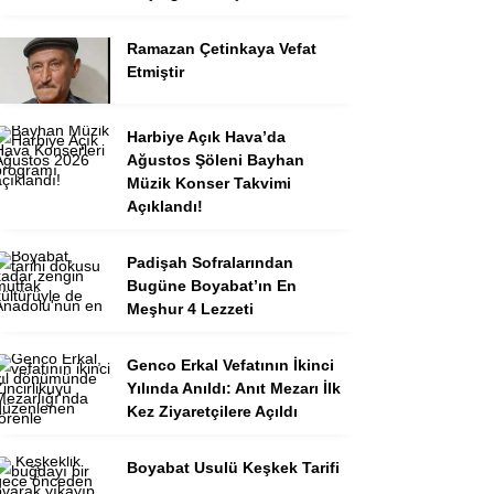
Ramazan Çetinkaya Vefat
Etmiştir
Harbiye Açık Hava’da
Ağustos Şöleni Bayhan
Müzik Konser Takvimi
Açıklandı!
Padişah Sofralarından
Bugüne Boyabat’ın En
Meşhur 4 Lezzeti
Genco Erkal Vefatının İkinci
Yılında Anıldı: Anıt Mezarı İlk
Kez Ziyaretçilere Açıldı
Boyabat Usulü Keşkek Tarifi