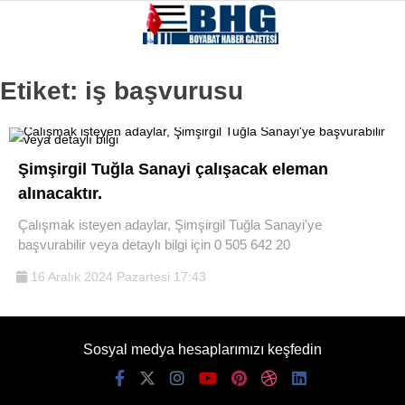
18.2
°
SINOP
Etiket:
iş başvurusu
GALERİ
VİDEO
SINOP
Şimşirgil Tuğla Sanayi çalışacak eleman
SIYASET
alınacaktır.
GENEL
Çalışmak isteyen adaylar, Şimşirgil Tuğla Sanayi'ye
başvurabilir veya detaylı bilgi için 0 505 642 20
SPOR
16 Aralık 2024 Pazartesi 17:43
SERVISLER
Sosyal medya hesaplarımızı keşfedin