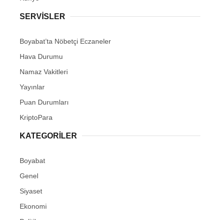
Youtube
SERVISLER
Pinterest
Boyabat’ta Nöbetçi Eczaneler
Hava Durumu
Dribbble
Namaz Vakitleri
LinkedIn
Yayınlar
Puan Durumları
KriptoPara
KATEGORILER
Boyabat
Genel
Siyaset
Ekonomi