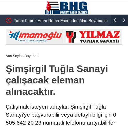
Yol’
Tarihi Köprü: Adını Roma Eserinden Alan Boyabat’ın
Boyabat’ı
Komşu İlçesi 7 Gözlü Köprünün Hikayesi
Tescilli M
Ana Sayfa
›
Boyabat
Şimşirgil Tuğla Sanayi
çalışacak eleman
alınacaktır.
Çalışmak isteyen adaylar, Şimşirgil Tuğla
Sanayi’ye başvurabilir veya detaylı bilgi için 0
505 642 20 23 numaralı telefonu arayabilirler