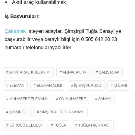
Aktif araç kullanabilmek
İş Başvuruları:
Çalışmak
isteyen adaylar, Şimşirgil Tuğla Sanayi’ye
başvurabilir veya detaylı bilgi için 0 505 642 20 23
numaralı telefonu arayabilirler
AKTIF ARAÇ KULLANIMI
ALINACAKTIR
ÇALIŞACAK
ELEMAN
ELEMAN ALIMI
IŞ BAŞVURUSU
IŞ ILANI
MUHASEBE ELEMANI
ÖN MUHASEBE
SANAYI
ŞIMŞIRGIL
ŞIMŞIRGIL TUĞLA SANAYI
SÜRÜCÜ BELGESI
TUĞLA
TUĞLA FABRIKASI.