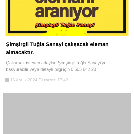
Şimşirgil Tuğla Sanayi çalışacak eleman
alınacaktır.
Çalışmak isteyen adaylar, Şimşirgil Tuğla Sanayi'ye
başvurabilir veya detaylı bilgi için 0 505 642 20
16 Aralık 2024 Pazartesi 17:43