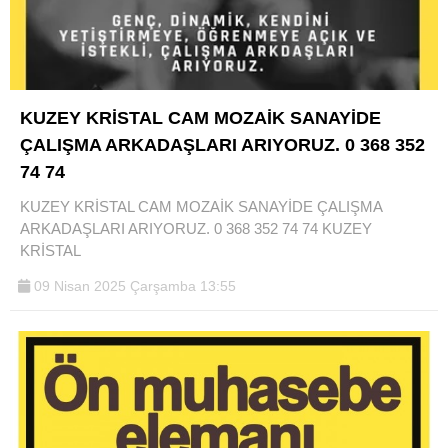
KUZEY KRİSTAL CAM MOZAİK SANAYİDE
ÇALIŞMA ARKADAŞLARI ARIYORUZ. 0 368 352
74 74
KUZEY KRİSTAL CAM MOZAİK SANAYİDE ÇALIŞMA
ARKADAŞLARI ARIYORUZ. 0 368 352 74 74 KUZEY
KRİSTAL
09 Nisan 2025 Çarşamba 13:55