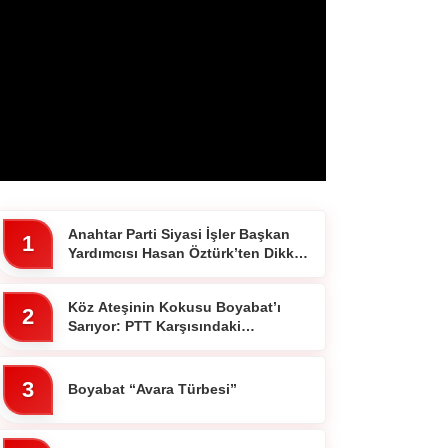
Anahtar Parti Siyasi İşler Başkan
1
Yardımcısı Hasan Öztürk’ten Dikkat
Çeken Paylaşım
Köz Ateşinin Kokusu Boyabat’ı
2
Sarıyor: PTT Karşısındaki
Ocakbaşında Fiyatlar Cebi
Yakmıyor!”
3
Boyabat “Avara Türbesi”