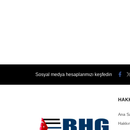
Sosyal medya hesaplarımızı keşfedin
HAK
Ana S
Hakkı