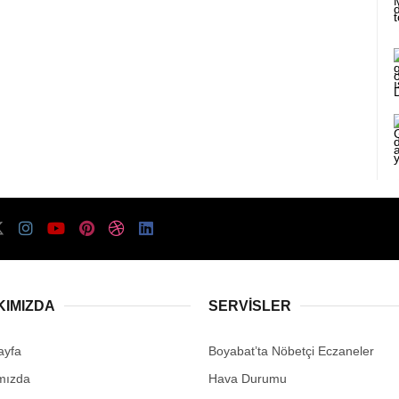
KIMIZDA
SERVISLER
ayfa
Boyabat’ta Nöbetçi Eczaneler
mızda
Hava Durumu