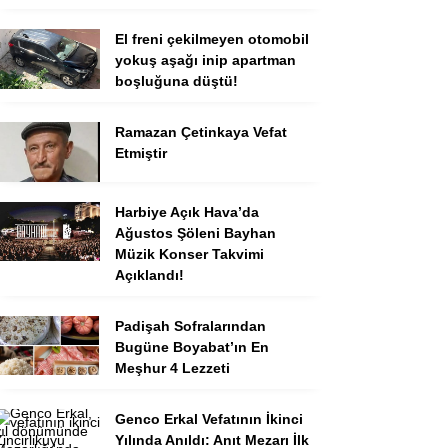
El freni çekilmeyen otomobil
yokuş aşağı inip apartman
boşluğuna düştü!
Ramazan Çetinkaya Vefat
Etmiştir
Harbiye Açık Hava’da
Ağustos Şöleni Bayhan
Müzik Konser Takvimi
Açıklandı!
Padişah Sofralarından
Bugüne Boyabat’ın En
Meşhur 4 Lezzeti
Genco Erkal Vefatının İkinci
Yılında Anıldı: Anıt Mezarı İlk