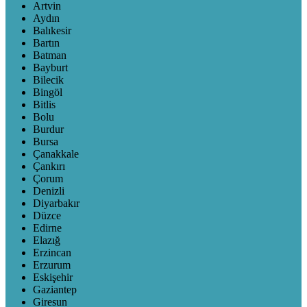
Artvin
Aydın
Balıkesir
Bartın
Batman
Bayburt
Bilecik
Bingöl
Bitlis
Bolu
Burdur
Bursa
Çanakkale
Çankırı
Çorum
Denizli
Diyarbakır
Düzce
Edirne
Elazığ
Erzincan
Erzurum
Eskişehir
Gaziantep
Giresun