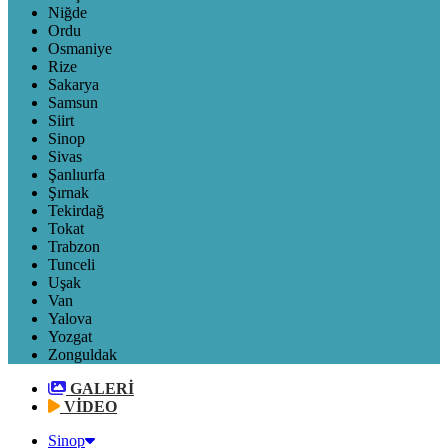
Niğde
Ordu
Osmaniye
Rize
Sakarya
Samsun
Siirt
Sinop
Sivas
Şanlıurfa
Şırnak
Tekirdağ
Tokat
Trabzon
Tunceli
Uşak
Van
Yalova
Yozgat
Zonguldak
GALERİ
VİDEO
Sinop