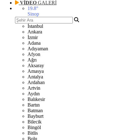
VİDEO
GALERİ
19.8
°
Sinop
İstanbul
Ankara
İzmir
Adana
Adıyaman
Afyon
Ağrı
Aksaray
Amasya
Antalya
Ardahan
Artvin
Aydın
Balıkesir
Bartın
Batman
Bayburt
Bilecik
Bingöl
Bitlis
Bolu