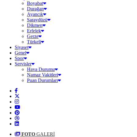
Boyabat
Durağan
Ayancık
Saraydüzü
Dikmen
Erfelek
Gerze
Türkeli
Siyaset
Genel
Spor
Servisler
Hava Durumu
Namaz Vakitleri
Puan Durumları
FOTO
GALERİ