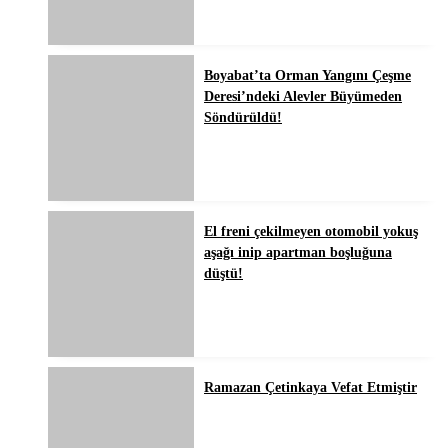
Boyabat’ta Orman Yangını Çeşme
Deresi’ndeki Alevler Büyümeden
Söndürüldü!
El freni çekilmeyen otomobil yokuş
aşağı inip apartman boşluğuna
düştü!
Ramazan Çetinkaya Vefat Etmiştir