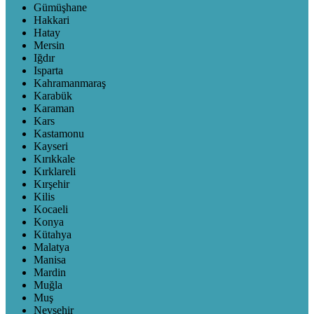
Gümüşhane
Hakkari
Hatay
Mersin
Iğdır
Isparta
Kahramanmaraş
Karabük
Karaman
Kars
Kastamonu
Kayseri
Kırıkkale
Kırklareli
Kırşehir
Kilis
Kocaeli
Konya
Kütahya
Malatya
Manisa
Mardin
Muğla
Muş
Nevşehir