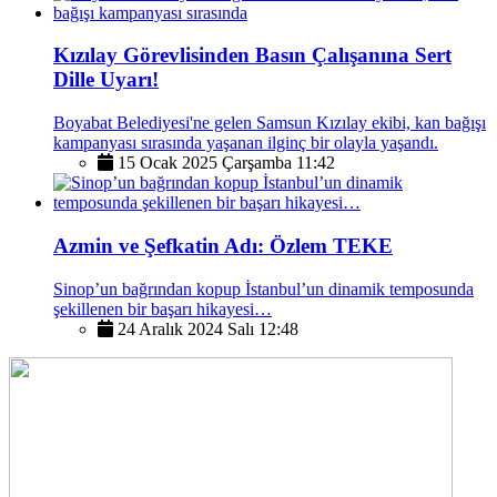
Kızılay Görevlisinden Basın Çalışanına Sert
Dille Uyarı!
Boyabat Belediyesi'ne gelen Samsun Kızılay ekibi, kan bağışı
kampanyası sırasında yaşanan ilginç bir olayla yaşandı.
15 Ocak 2025 Çarşamba 11:42
Azmin ve Şefkatin Adı: Özlem TEKE
Sinop’un bağrından kopup İstanbul’un dinamik temposunda
şekillenen bir başarı hikayesi…
24 Aralık 2024 Salı 12:48