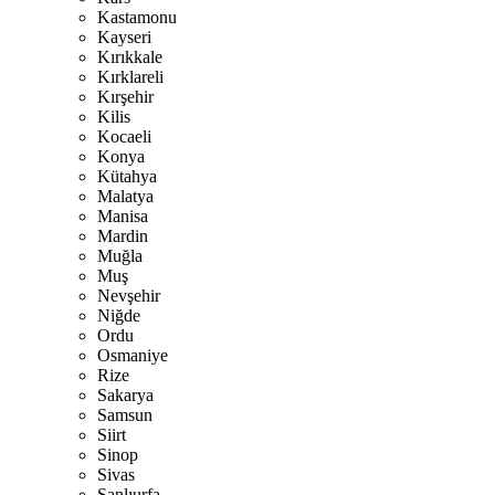
Kastamonu
Kayseri
Kırıkkale
Kırklareli
Kırşehir
Kilis
Kocaeli
Konya
Kütahya
Malatya
Manisa
Mardin
Muğla
Muş
Nevşehir
Niğde
Ordu
Osmaniye
Rize
Sakarya
Samsun
Siirt
Sinop
Sivas
Şanlıurfa