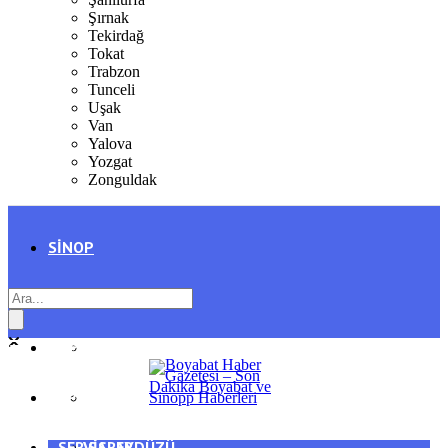
Şırnak
Tekirdağ
Tokat
Trabzon
Tunceli
Uşak
Van
Yalova
Yozgat
Zonguldak
SINOP
SIYASET
BOYABAT
GENEL
DURAĞAN
SPOR
AYANCIK
SERVISLER
SARAYDÜZÜ