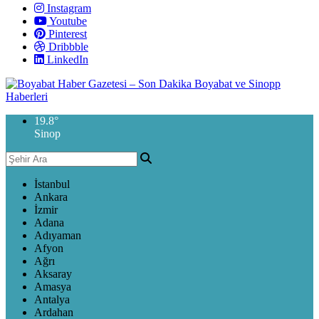
Instagram
Youtube
Pinterest
Dribbble
LinkedIn
19.8
°
Sinop
İstanbul
Ankara
İzmir
Adana
Adıyaman
Afyon
Ağrı
Aksaray
Amasya
Antalya
Ardahan