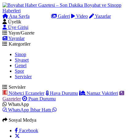
Ana Sayfa
Arama
Galeri
Video
Yazarlar
Üyelik
Üye Girişi
Yayın/Gazete
Yayınlar
Kategoriler
Sinop
Siyaset
Genel
Spor
Servisler
Servisler
Nöbetçi Eczaneler
Hava Durumu
Namaz Vakitleri
Gazeteler
Puan Durumu
WhatsApp
WhatsApp İhbar Hattı
Sosyal Medya
Facebook