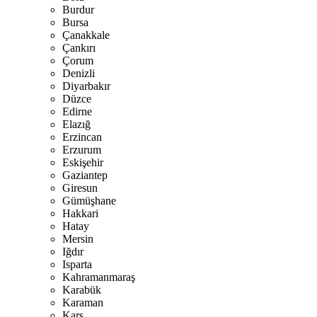
Burdur
Bursa
Çanakkale
Çankırı
Çorum
Denizli
Diyarbakır
Düzce
Edirne
Elazığ
Erzincan
Erzurum
Eskişehir
Gaziantep
Giresun
Gümüşhane
Hakkari
Hatay
Mersin
Iğdır
Isparta
Kahramanmaraş
Karabük
Karaman
Kars