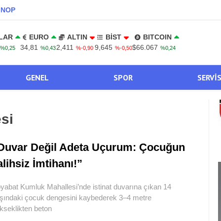
INOP
LAR
EURO
ALTIN
BİST
BITCOIN
34,81
2,411
9,645
$66.067
%0,25
%0,43
%-0,90
%-0,50
%0,24
GENEL
SPOR
SERVI
si
Duvar Değil Adeta Uçurum: Çocuğun
alihsiz İmtihanı!”
yabat Kumluk Mahallesi’nde istinat duvarına çıkan 14
şındaki çocuk dengesini kaybederek 3–4 metre
kseklikten beton