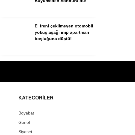
Büyümeden Söndürüldü!
El freni çekilmeyen otomobil
yokuş aşağı inip apartman
boşluğuna düştü!
KATEGORILER
Boyabat
Genel
Siyaset