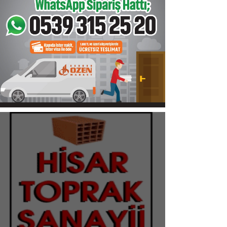
Sinop
Siyaset
Genel
Spor
Servisler