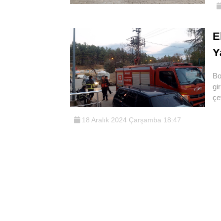
E
Y
Bo
gi
çe
18 Aralık 2024 Çarşamba 18:47