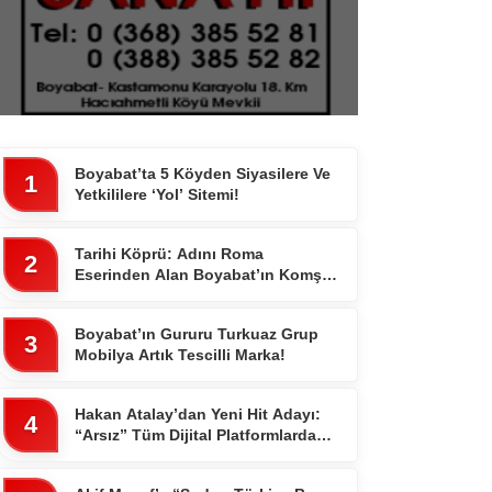
WhatsApp İhbar
Hattı
Boyabat’ta 5 Köyden Siyasilere Ve
1
Yetkililere ‘Yol’ Sitemi!
Facebook
Tarihi Köprü: Adını Roma
2
Eserinden Alan Boyabat’ın Komşu
İlçesi 7 Gözlü Köprünün Hikayesi
Boyabat’ın Gururu Turkuaz Grup
3
Mobilya Artık Tescilli Marka!
Instagram
Hakan Atalay’dan Yeni Hit Adayı:
4
“Arsız” Tüm Dijital Platformlarda
Youtube
Yayında