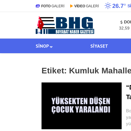
26.7
°
S
FOTO
GALERİ
VİDEO
GALERİ
DO
32,59
SINOP
SIYASET
Etiket:
Kumluk Mahalle
“
T
Bo
ya
yü