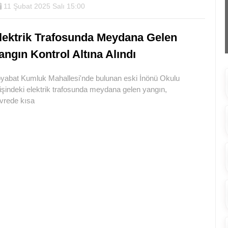
11 Şubat 2025 Salı 15:00
lektrik Trafosunda Meydana Gelen
angın Kontrol Altına Alındı
yabat Kumluk Mahallesi'nde bulunan eski İnönü Okulu
rişindeki elektrik trafosunda meydana gelen yangın,
vrede kısa