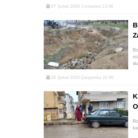
07 Şubat 2026 Cumartesi 13:05
B
Z
Bo
sü
du
26 Şubat 2025 Çarşamba 22:45
K
O
Bo
ka