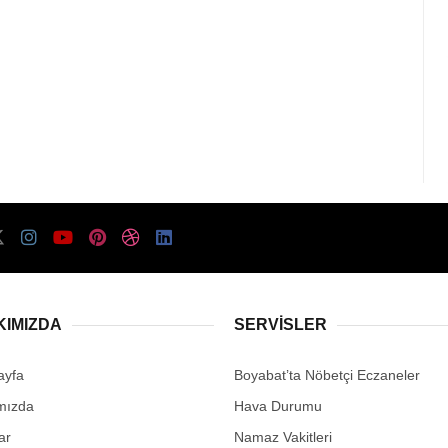
KIMIZDA
SERVISLER
ayfa
Boyabat’ta Nöbetçi Eczaneler
mızda
Hava Durumu
ar
Namaz Vakitleri