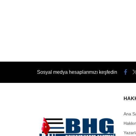
Sosyal medya hesaplarımızı keşfedin
HAK
Ana S
Hakkı
Yazarl