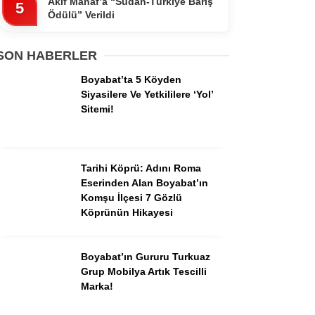
Akif Manaf’a “Sudan-Türkiye Barış
Pinterest
5
Ödülü” Verildi
Dribbble
SON HABERLER
Boyabat’ta 5 Köyden
LinkedIn
Siyasilere Ve Yetkililere ‘Yol’
Sitemi!
Tarihi Köprü: Adını Roma
Eserinden Alan Boyabat’ın
Komşu İlçesi 7 Gözlü
Köprünün Hikayesi
Boyabat’ın Gururu Turkuaz
Grup Mobilya Artık Tescilli
Marka!