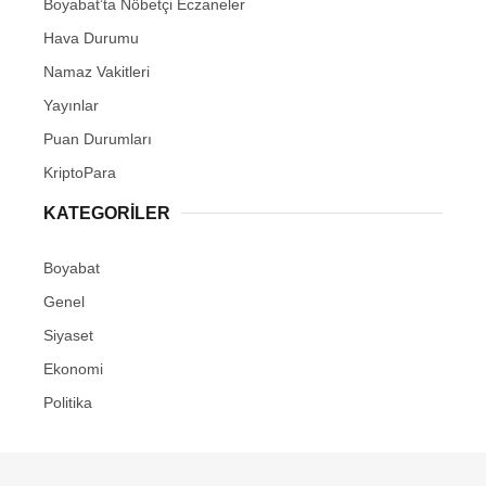
Boyabat’ta Nöbetçi Eczaneler
Youtube
Hava Durumu
Pinterest
Namaz Vakitleri
Yayınlar
Dribbble
Puan Durumları
KriptoPara
LinkedIn
KATEGORILER
Boyabat
Genel
Siyaset
Ekonomi
Politika