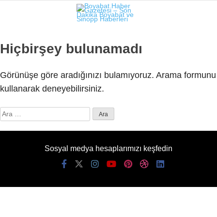
26.8
°
SINOP
Hiçbirşey bulunamadı
GALERİ
VİDEO
Görünüşe göre aradığınızı bulamıyoruz. Arama formunu
SINOP
kullanarak deneyebilirsiniz.
SIYASET
Arama:
GENEL
SPOR
Sosyal medya hesaplarımızı keşfedin
SERVISLER