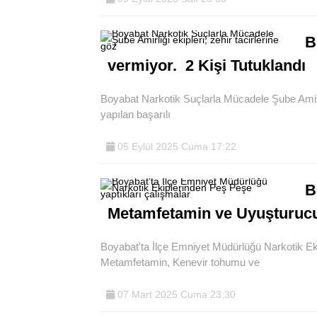
B
vermiyor. 2 Kişi Tutuklandı
Boyabat Narkotik Suçlarla Mücadele Şube Amirliğ
yapılan başarılı
05 Eylül 2025 Cuma 17:22
B
Metamfetamin ve Uyuşturucu 
Boyabat'ta İlçe Emniyet Müdürlüğü Narkotik E
Metamfetamin, Kenevir tohumu ve
07 Mart 2025 Cuma 23:30