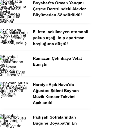
Boyabat’ta Orman Yangını
Çeşme Deresi’ndeki Alevler
Büyümeden Söndürüldü!
El freni çekilmeyen otomobil
yokuş aşağı inip apartman
boşluğuna düştü!
Ramazan Çetinkaya Vefat
Etmiştir
Harbiye Açık Hava’da
Ağustos Şöleni Bayhan
Müzik Konser Takvimi
Açıklandı!
Padişah Sofralarından
Bugüne Boyabat’ın En