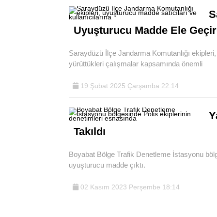
S
Uyuşturucu Madde Ele Geçir
Saraydüzü İlçe Jandarma Komutanlığı ekipleri, 
yürüttükleri çalışmalar kapsamında önemli
19 Şubat 2025 Çarşamba 22:14
Y
Takıldı
Boyabat Bölge Trafik Denetleme İstasyonu bölge
uyuşturucu madde çıktı.
02 Kasım 2023 Perşembe 18:14