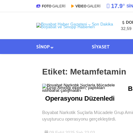
17.9
°
SI
FOTO
GALERİ
VİDEO
GALERİ
DO
32,59
SINOP
SIYASET
Etiket:
Metamfetamin
B
Operasyonu Düzenledi
Boyabat Narkotik Suçlarla Mücadele Grup Amirliğ
uyuşturucu operasyonu gerçekleştirdi.
09 Eylül 2025 Salı 23:03