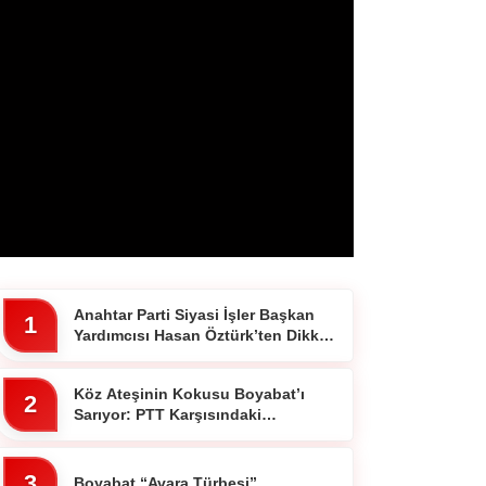
Anahtar Parti Siyasi İşler Başkan
1
Yardımcısı Hasan Öztürk’ten Dikkat
Çeken Paylaşım
Köz Ateşinin Kokusu Boyabat’ı
2
Sarıyor: PTT Karşısındaki
Ocakbaşında Fiyatlar Cebi
Yakmıyor!”
3
Boyabat “Avara Türbesi”