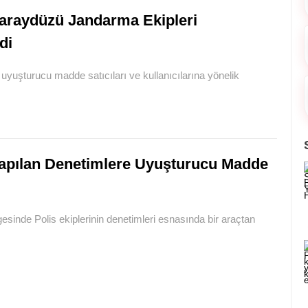
araydüzü Jandarma Ekipleri
di
uyuşturucu madde satıcıları ve kullanıcılarına yönelik
apılan Denetimlere Uyuşturucu Madde
sinde Polis ekiplerinin denetimleri esnasında bir araçtan