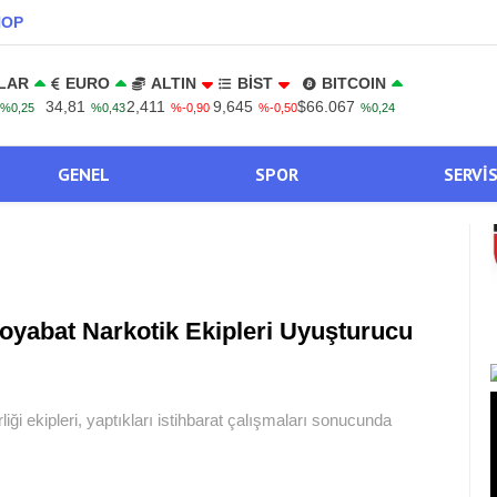
NOP
LAR
EURO
ALTIN
BİST
BITCOIN
34,81
2,411
9,645
$66.067
%0,25
%0,43
%-0,90
%-0,50
%0,24
GENEL
SPOR
SERVI
oyabat Narkotik Ekipleri Uyuşturucu
i ekipleri, yaptıkları istihbarat çalışmaları sonucunda