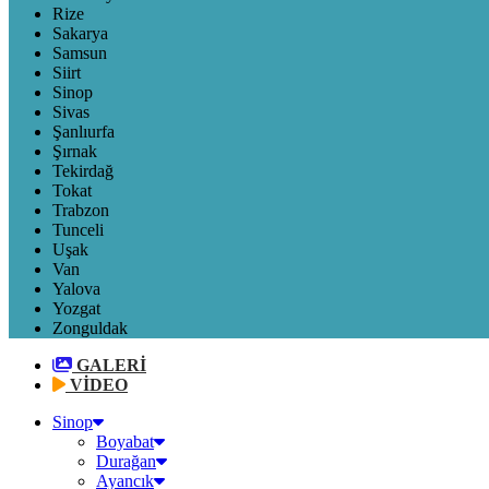
Rize
Sakarya
Samsun
Siirt
Sinop
Sivas
Şanlıurfa
Şırnak
Tekirdağ
Tokat
Trabzon
Tunceli
Uşak
Van
Yalova
Yozgat
Zonguldak
GALERİ
VİDEO
Sinop
Boyabat
Durağan
Ayancık