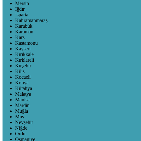
Mersin
Iğdır
Isparta
Kahramanmaraş
Karabük
Karaman
Kars
Kastamonu
Kayseri
Kırıkkale
Kırklareli
Kırşehir
Kilis
Kocaeli
Konya
Kütahya
Malatya
Manisa
Mardin
Muğla
Muş
Nevşehir
Niğde
Ordu
Osmaniye