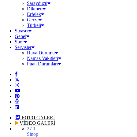
Saraydüzü
Dikmen
Erfelek
Gerze
Türkeli
Siyaset
Genel
Spor
Servisler
Hava Durumu
Namaz Vakitleri
Puan Durumları
FOTO
GALERİ
VİDEO
GALERİ
27.1
°
Sinop