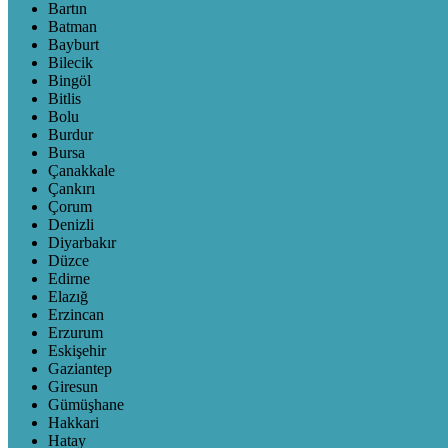
Bartın
Batman
Bayburt
Bilecik
Bingöl
Bitlis
Bolu
Burdur
Bursa
Çanakkale
Çankırı
Çorum
Denizli
Diyarbakır
Düzce
Edirne
Elazığ
Erzincan
Erzurum
Eskişehir
Gaziantep
Giresun
Gümüşhane
Hakkari
Hatay