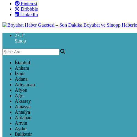
Pinterest
Dribbble
LinkedIn
27.1
°
Sinop
İstanbul
Ankara
İzmir
Adana
Adıyaman
Afyon
Ağrı
Aksaray
Amasya
Antalya
Ardahan
Artvin
Aydın
Balıkesir