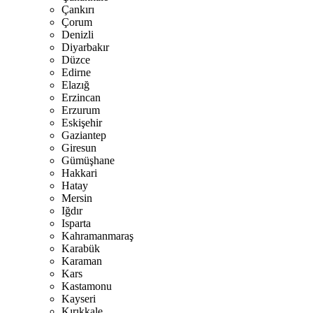
Çankırı
Çorum
Denizli
Diyarbakır
Düzce
Edirne
Elazığ
Erzincan
Erzurum
Eskişehir
Gaziantep
Giresun
Gümüşhane
Hakkari
Hatay
Mersin
Iğdır
Isparta
Kahramanmaraş
Karabük
Karaman
Kars
Kastamonu
Kayseri
Kırıkkale