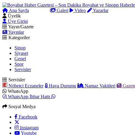
Ana Sayfa
Arama
Galeri
Video
Yazarlar
Üyelik
Üye Girişi
Yayın/Gazete
Yayınlar
Kategoriler
Sinop
Siyaset
Genel
Spor
Servisler
Servisler
Nöbetçi Eczaneler
Hava Durumu
Namaz Vakitleri
Gazete
WhatsApp
WhatsApp İhbar Hattı
Sosyal Medya
Facebook
Instagram
Youtube