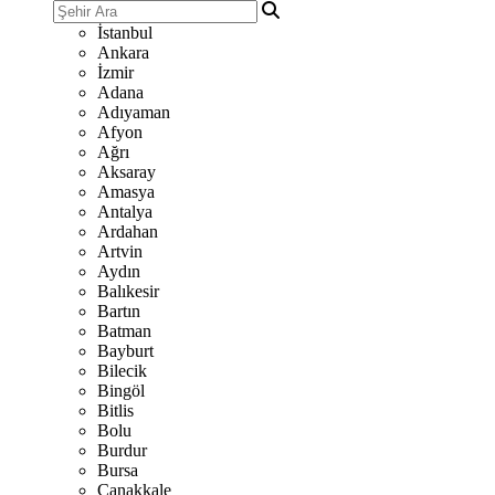
İstanbul
Ankara
İzmir
Adana
Adıyaman
Afyon
Ağrı
Aksaray
Amasya
Antalya
Ardahan
Artvin
Aydın
Balıkesir
Bartın
Batman
Bayburt
Bilecik
Bingöl
Bitlis
Bolu
Burdur
Bursa
Çanakkale