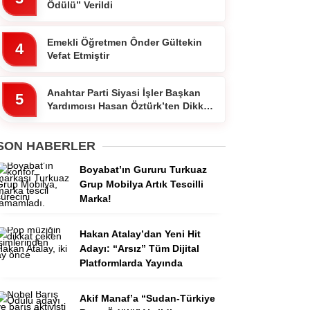
Ödülü” Verildi
Emekli Öğretmen Ônder Gültekin
4
Vefat Etmiştir
Anahtar Parti Siyasi İşler Başkan
5
Yardımcısı Hasan Öztürk’ten Dikkat
Çeken Paylaşım
SON HABERLER
Boyabat’ın Gururu Turkuaz
Grup Mobilya Artık Tescilli
Marka!
Hakan Atalay’dan Yeni Hit
Adayı: “Arsız” Tüm Dijital
Platformlarda Yayında
Akif Manaf’a “Sudan-Türkiye