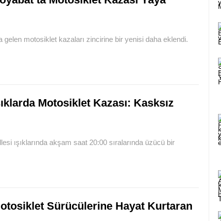
len motosiklet kazaları zincirine bir yenisi daha eklendi.
şıklarda Motosiklet Kazası: Kasksız
esi ışıklarında akşam saat 20:00 sıralarında üzücü bir
otosiklet Sürücülerine Hayat Kurtaran