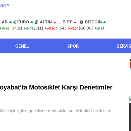
INOP
LAR
EURO
ALTIN
BİST
BITCOIN
34,81
2,411
9,645
$66.067
%0,25
%0,43
%-0,90
%-0,50
%0,24
GENEL
SPOR
SERVI
oyabat’ta Motosiklet Karşı Denetimler
ekipleri, ilçe genelinde motosiklet ve elektrikli bisikletlere