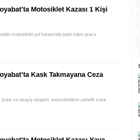
oyabat’ta Motosiklet Kazası 1 Kişi
ndeki motosiklet yol kenarında park eden araca
oyabat’ta Kask Takmayana Ceza
 Şube ve asayiş ekipleri, motosikletlere yönelik kask
oyabat’ta Motosiklet Kazası Yaya