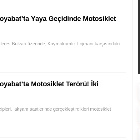
oyabat’ta Yaya Geçidinde Motosiklet
deres Bulvarı üzerinde, Kaymakamlık Lojmanı karşısındaki
oyabat’ta Motosiklet Terörü! İki
pleri, akşam saatlerinde gerçekleştirdikleri motosiklet