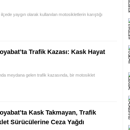
lçede yaygın olarak kullanılan motosikletlerin karıştığı
oyabat’ta Trafik Kazası: Kask Hayat
ında meydana gelen trafik kazasında, bir motosiklet
oyabat’ta Kask Takmayan, Trafik
let Sürücülerine Ceza Yağdı