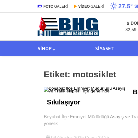
27.5
°
S
FOTO
GALERİ
VİDEO
GALERİ
DO
32,59
SINOP
SIYASET
Etiket:
motosiklet
B
Sıkılaşıyor
Boyabat İlçe Emniyet Müdürlüğü Asayiş ve Trafik 
yönelik
08 Ağustos 2025 Cuma 23:35