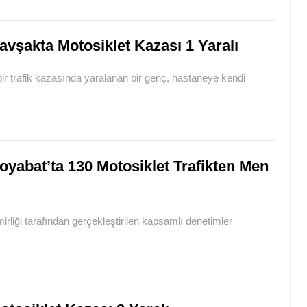
avşakta Motosiklet Kazası 1 Yaralı
r trafik kazasında yaralanan bir genç, hastaneye kendi
oyabat’ta 130 Motosiklet Trafikten Men
rliği tarafından gerçekleştirilen kapsamlı denetimler