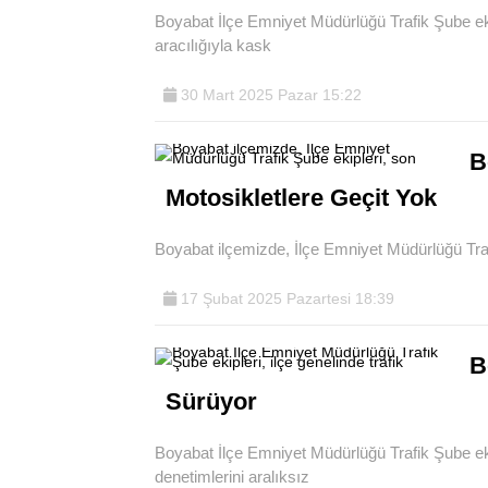
Boyabat İlçe Emniyet Müdürlüğü Trafik Şube e
aracılığıyla kask
30 Mart 2025 Pazar 15:22
B
Motosikletlere Geçit Yok
Boyabat ilçemizde, İlçe Emniyet Müdürlüğü Trafi
17 Şubat 2025 Pazartesi 18:39
B
Sürüyor
Boyabat İlçe Emniyet Müdürlüğü Trafik Şube ekip
denetimlerini aralıksız