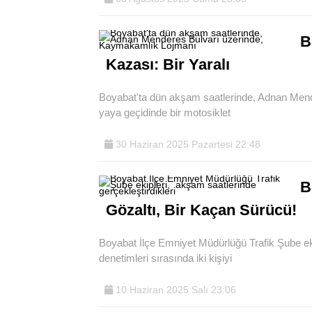
B
Kazası: Bir Yaralı
Boyabat'ta dün akşam saatlerinde, Adnan Men
yaya geçidinde bir motosiklet
30 Haziran 2025 Pazartesi 22:48
B
Gözaltı, Bir Kaçan Sürücü!
Boyabat İlçe Emniyet Müdürlüğü Trafik Şube eki
denetimleri sırasında iki kişiyi
10 Haziran 2025 Salı 23:06