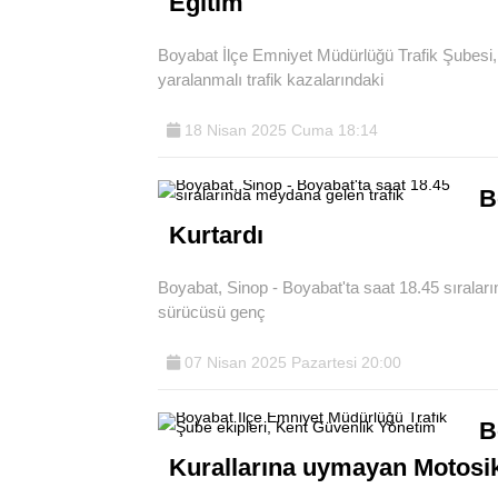
Eğitim
Boyabat İlçe Emniyet Müdürlüğü Trafik Şubesi, i
yaralanmalı trafik kazalarındaki
18 Nisan 2025 Cuma 18:14
B
Kurtardı
Boyabat, Sinop - Boyabat'ta saat 18.45 sıralar
sürücüsü genç
07 Nisan 2025 Pazartesi 20:00
B
Kurallarına uymayan Motosik