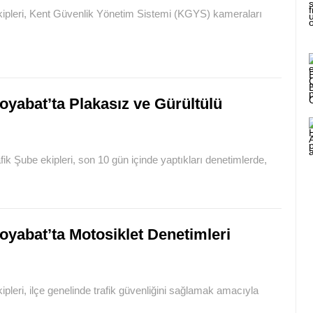
kipleri, Kent Güvenlik Yönetim Sistemi (KGYS) kameraları
oyabat’ta Plakasız ve Gürültülü
k Şube ekipleri, son 10 gün içinde yaptıkları denetimlerde,
oyabat’ta Motosiklet Denetimleri
leri, ilçe genelinde trafik güvenliğini sağlamak amacıyla