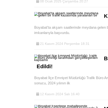
08 Ocak 2025 Çarşamba 20:27
K
Boyabat'ta akşam saatlerinde meydana gelen bi
imkanlarıyla başvurdu.
21 Kasım 2024 Perşembe 18:31
B
Edildi!
Boyabat İlçe Emniyet Müdürlüğü Trafik Büro Ami
sonucu, 2024 yılının ilk
12 Kasım 2024 Salı 16:40