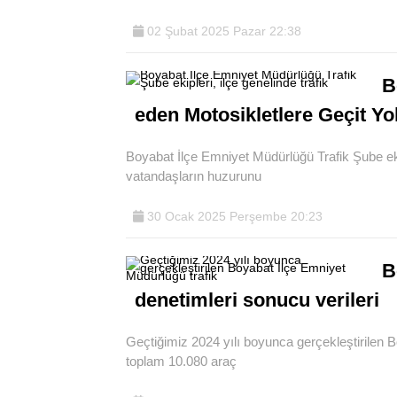
02 Şubat 2025 Pazar 22:38
B
eden Motosikletlere Geçit Yo
Boyabat İlçe Emniyet Müdürlüğü Trafik Şube ekip
vatandaşların huzurunu
30 Ocak 2025 Perşembe 20:23
B
denetimleri sonucu verileri
Geçtiğimiz 2024 yılı boyunca gerçekleştirilen 
toplam 10.080 araç