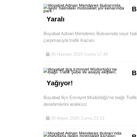
B
Yaralı
Boyabat Adnan Menderes Bulvarında seyir hali
çarpmasıyla trafik Kazası
06 Haziran 2025 Cuma 17:40
B
Yağıyor!
Boyabat İlçe Emniyet Müdürlüğü'ne bağlı Trafik
denetimlerini aralıksız
30 Mayıs 2025 Cuma 23:12
B