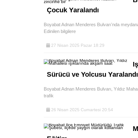
Çocuk Yaralandı
Boyabat Adnan Menderes Bulvarı'nda meydana ge
Edinilen bilgilere
27 Nisan 2025 Pazar 18:29
I
Sürücü ve Yolcusu Yaralandı
Boyabat Adnan Menderes Bulvarı, Yıldız Mahall
trafik
26 Nisan 2025 Cumartesi 20:54
M