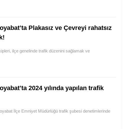
oyabat’ta Plakasız ve Çevreyi rahatsız
k!
leri, ilçe genelinde trafik düzenini sağlamak ve
oyabat’ta 2024 yılında yapılan trafik
Boyabat İlçe Emniyet Müdürlüğü trafik şubesi denetimlerinde