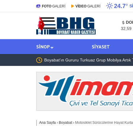
24.7
°
S
FOTO
GALERİ
VİDEO
GALERİ
DO
32,59
SINOP
SIYASET
t’ın Komşu İlçesi 7
Boyabat’ın Gururu Turkuaz Grup Mobilya Artık T
Ana Sayfa
›
Boyabat
›
Motosiklet Sürücülerine Hayat Kurta