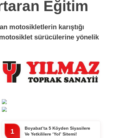
rtaran Eğitim
n motosikletlerin karıştığı
 motosiklet sürücülerine yönelik
Boyabat’ta 5 Köyden Siyasilere
1
Ve Yetkililere ‘Yol’ Sitemi!