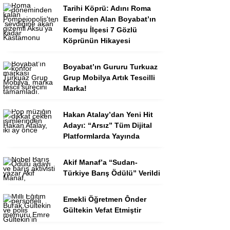
Tarihi Köprü: Adını Roma
Eserinden Alan Boyabat’ın
Komşu İlçesi 7 Gözlü
Köprünün Hikayesi
Boyabat’ın Gururu Turkuaz
Grup Mobilya Artık Tescilli
Marka!
Hakan Atalay’dan Yeni Hit
Adayı: “Arsız” Tüm Dijital
Platformlarda Yayında
Akif Manaf’a “Sudan-
Türkiye Barış Ödülü” Verildi
Emekli Öğretmen Ônder
Gültekin Vefat Etmiştir