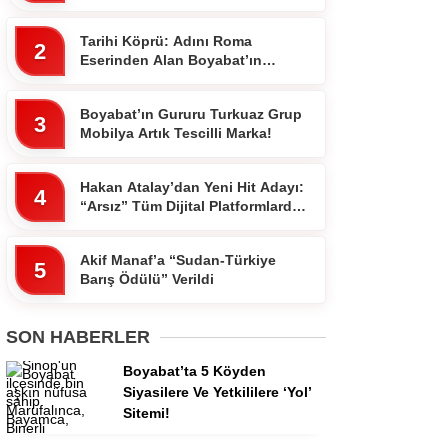
Tarihi Köprü: Adını Roma
2
Eserinden Alan Boyabat’ın
Komşu İlçesi 7 Gözlü Köprünün
Hikayesi
Boyabat’ın Gururu Turkuaz Grup
3
Mobilya Artık Tescilli Marka!
Hakan Atalay’dan Yeni Hit Adayı:
4
“Arsız” Tüm Dijital Platformlarda
Yayında
Akif Manaf’a “Sudan-Türkiye
5
Barış Ödülü” Verildi
SON HABERLER
Boyabat’ta 5 Köyden
Siyasilere Ve Yetkililere ‘Yol’
Sitemi!