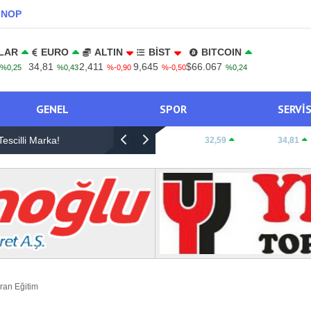
INOP
LAR
EURO
ALTIN
BİST
BITCOIN
34,81
2,411
9,645
$66.067
%0,25
%0,43
%-0,90
%-0,50
%0,24
GENEL
SPOR
SERVI
escilli Marka!
Hakan Atalay’dan Yeni Hit Adayı: “Arsız” Tüm Di
DOLAR:
32,59
EURO:
34,81
Yayında
ran Eğitim