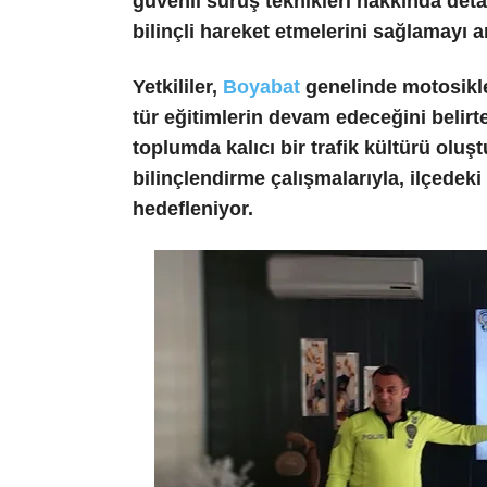
güvenli sürüş teknikleri hakkında detay
bilinçli hareket etmelerini sağlamayı 
Yetkililer,
Boyabat
genelinde motosikle
tür eğitimlerin devam edeceğini belirt
toplumda kalıcı bir trafik kültürü oluş
bilinçlendirme çalışmalarıyla, ilçedek
hedefleniyor.