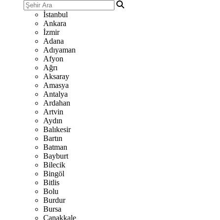
İstanbul
Ankara
İzmir
Adana
Adıyaman
Afyon
Ağrı
Aksaray
Amasya
Antalya
Ardahan
Artvin
Aydın
Balıkesir
Bartın
Batman
Bayburt
Bilecik
Bingöl
Bitlis
Bolu
Burdur
Bursa
Çanakkale