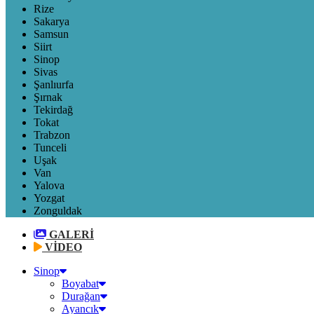
Rize
Sakarya
Samsun
Siirt
Sinop
Sivas
Şanlıurfa
Şırnak
Tekirdağ
Tokat
Trabzon
Tunceli
Uşak
Van
Yalova
Yozgat
Zonguldak
GALERİ
VİDEO
Sinop
Boyabat
Durağan
Ayancık