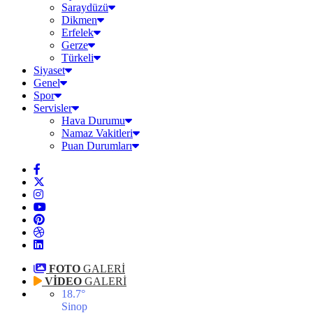
Saraydüzü
Dikmen
Erfelek
Gerze
Türkeli
Siyaset
Genel
Spor
Servisler
Hava Durumu
Namaz Vakitleri
Puan Durumları
FOTO
GALERİ
VİDEO
GALERİ
18.7
°
Sinop