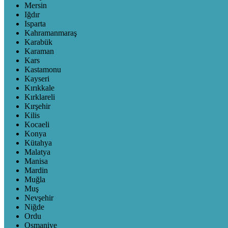
Mersin
Iğdır
Isparta
Kahramanmaraş
Karabük
Karaman
Kars
Kastamonu
Kayseri
Kırıkkale
Kırklareli
Kırşehir
Kilis
Kocaeli
Konya
Kütahya
Malatya
Manisa
Mardin
Muğla
Muş
Nevşehir
Niğde
Ordu
Osmaniye