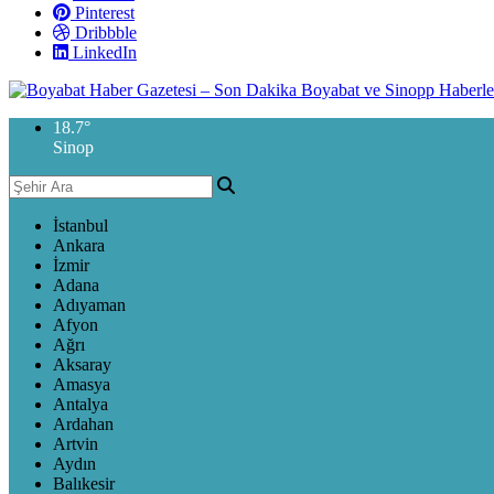
Pinterest
Dribbble
LinkedIn
18.7
°
Sinop
İstanbul
Ankara
İzmir
Adana
Adıyaman
Afyon
Ağrı
Aksaray
Amasya
Antalya
Ardahan
Artvin
Aydın
Balıkesir