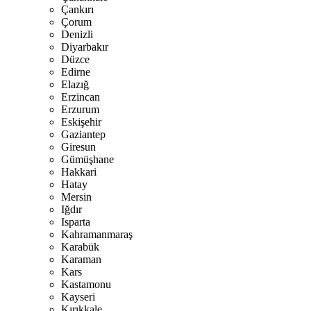
Çankırı
Çorum
Denizli
Diyarbakır
Düzce
Edirne
Elazığ
Erzincan
Erzurum
Eskişehir
Gaziantep
Giresun
Gümüşhane
Hakkari
Hatay
Mersin
Iğdır
Isparta
Kahramanmaraş
Karabük
Karaman
Kars
Kastamonu
Kayseri
Kırıkkale