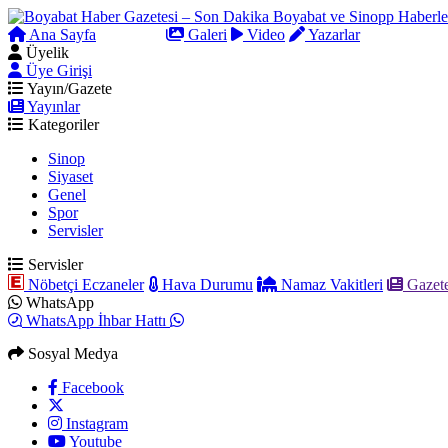
Ana Sayfa
Arama
Galeri
Video
Yazarlar
Üyelik
Üye Girişi
Yayın/Gazete
Yayınlar
Kategoriler
Sinop
Siyaset
Genel
Spor
Servisler
Servisler
Nöbetçi Eczaneler
Hava Durumu
Namaz Vakitleri
Gazete
WhatsApp
WhatsApp İhbar Hattı
Sosyal Medya
Facebook
Instagram
Youtube