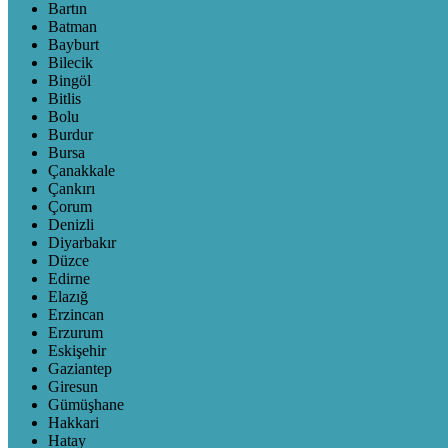
Bartın
Batman
Bayburt
Bilecik
Bingöl
Bitlis
Bolu
Burdur
Bursa
Çanakkale
Çankırı
Çorum
Denizli
Diyarbakır
Düzce
Edirne
Elazığ
Erzincan
Erzurum
Eskişehir
Gaziantep
Giresun
Gümüşhane
Hakkari
Hatay