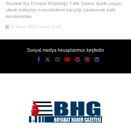
Boyabat İlçe Emniyet Müdürlüğü Trafik Şubesi, ilçede yaygın
olarak kullanılan motosikletlerin karıştığı yaralanmalı trafik
kazalarındaki
18 Nisan 2025 Cuma 18:14
Sosyal medya hesaplarımızı keşfedin