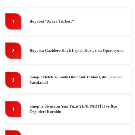
1
Boyabat “Avara Türbesi”
2
Boyabat Gazidere Köyü Leylek Kurtarma Operasyonu
Sinop-Erfelek Yolunda Otomobil Yoldan Çıktı, Sürücü
3
Yaralandı!
Sinop’ta Siyasetin Yeni Yüzü YENİ PARTİ İl ve İlçe
4
Örgütleri Kuruldu