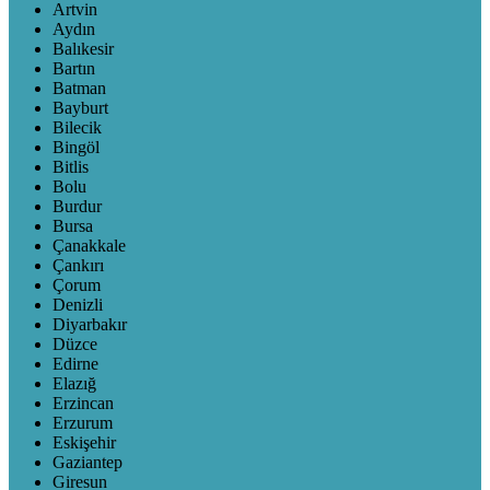
Artvin
Aydın
Balıkesir
Bartın
Batman
Bayburt
Bilecik
Bingöl
Bitlis
Bolu
Burdur
Bursa
Çanakkale
Çankırı
Çorum
Denizli
Diyarbakır
Düzce
Edirne
Elazığ
Erzincan
Erzurum
Eskişehir
Gaziantep
Giresun