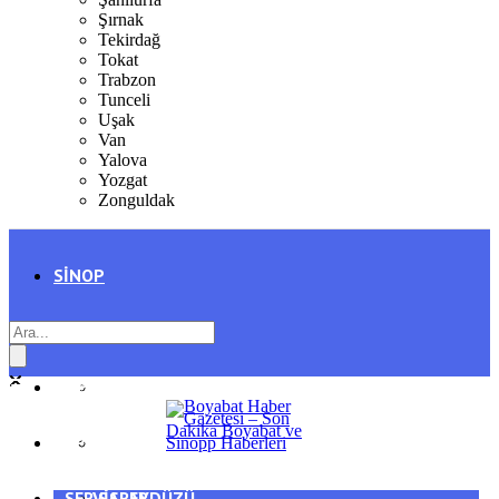
Şırnak
Tekirdağ
Tokat
Trabzon
Tunceli
Uşak
Van
Yalova
Yozgat
Zonguldak
SINOP
SIYASET
BOYABAT
GENEL
DURAĞAN
SPOR
AYANCIK
SERVISLER
SARAYDÜZÜ