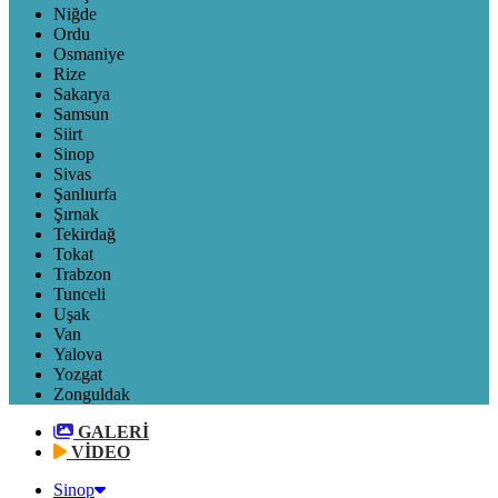
Niğde
Ordu
Osmaniye
Rize
Sakarya
Samsun
Siirt
Sinop
Sivas
Şanlıurfa
Şırnak
Tekirdağ
Tokat
Trabzon
Tunceli
Uşak
Van
Yalova
Yozgat
Zonguldak
GALERİ
VİDEO
Sinop