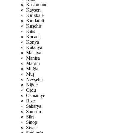
Kastamonu
Kayseri
Kırıkkale
Kırklareli
Kırşehir
Kilis
Kocaeli
Konya
Kütahya
Malatya
Manisa
Mardin
Muğla
Muş
Nevşehir
Niğde
Ordu
Osmaniye
Rize
Sakarya
Samsun
Siirt
Sinop
Sivas
Şanlıurfa