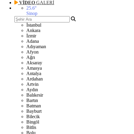
VİDEO
GALERİ
25.6
°
Sinop
İstanbul
Ankara
İzmir
Adana
Adıyaman
Afyon
Ağrı
Aksaray
Amasya
Antalya
Ardahan
Artvin
Aydın
Balıkesir
Bartın
Batman
Bayburt
Bilecik
Bingöl
Bitlis
Bolu