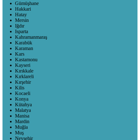
Gümüşhane
Hakkari
Hatay
Mersin
Iğdır
Isparta
Kahramanmaraş
Karabük
Karaman
Kars
Kastamonu
Kayseri
Kırıkkale
Kırklareli
Kırşehir
Kilis
Kocaeli
Konya
Kütahya
Malatya
Manisa
Mardin
Muğla
Muş
Nevşehir