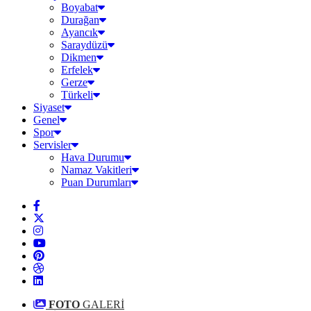
Boyabat
Durağan
Ayancık
Saraydüzü
Dikmen
Erfelek
Gerze
Türkeli
Siyaset
Genel
Spor
Servisler
Hava Durumu
Namaz Vakitleri
Puan Durumları
FOTO
GALERİ