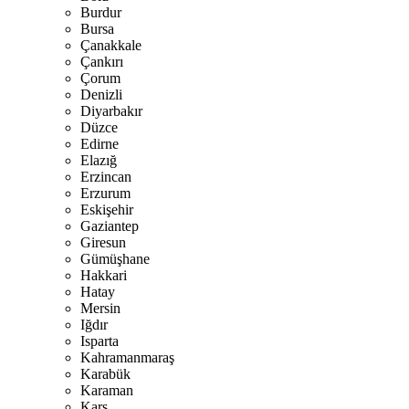
Burdur
Bursa
Çanakkale
Çankırı
Çorum
Denizli
Diyarbakır
Düzce
Edirne
Elazığ
Erzincan
Erzurum
Eskişehir
Gaziantep
Giresun
Gümüşhane
Hakkari
Hatay
Mersin
Iğdır
Isparta
Kahramanmaraş
Karabük
Karaman
Kars