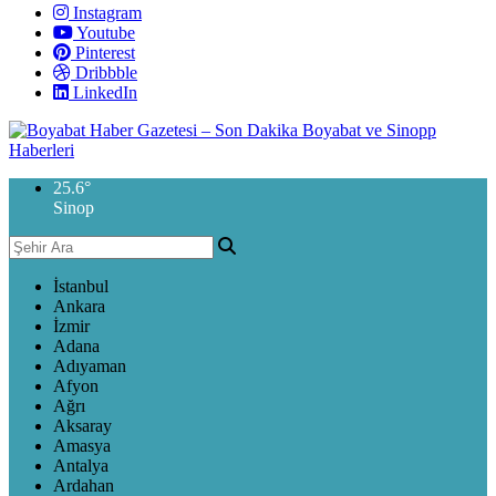
Instagram
Youtube
Pinterest
Dribbble
LinkedIn
25.6
°
Sinop
İstanbul
Ankara
İzmir
Adana
Adıyaman
Afyon
Ağrı
Aksaray
Amasya
Antalya
Ardahan