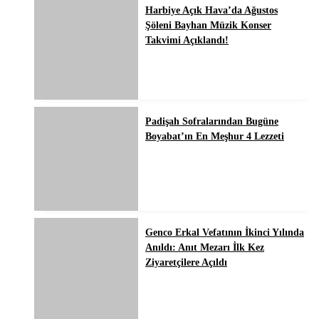
Harbiye Açık Hava’da Ağustos
Şöleni Bayhan Müzik Konser
Takvimi Açıklandı!
Padişah Sofralarından Bugüne
Boyabat’ın En Meşhur 4 Lezzeti
Genco Erkal Vefatının İkinci Yılında
Anıldı: Anıt Mezarı İlk Kez
Ziyaretçilere Açıldı