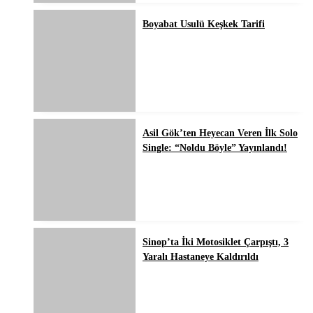
Boyabat Usulü Keşkek Tarifi
Asil Gök’ten Heyecan Veren İlk Solo
Single: “Noldu Böyle” Yayınlandı!
Sinop’ta İki Motosiklet Çarpıştı, 3
Yaralı Hastaneye Kaldırıldı