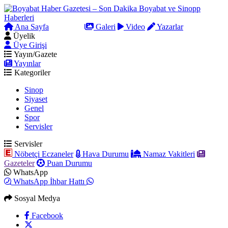
Ana Sayfa
Arama
Galeri
Video
Yazarlar
Üyelik
Üye Girişi
Yayın/Gazete
Yayınlar
Kategoriler
Sinop
Siyaset
Genel
Spor
Servisler
Servisler
Nöbetçi Eczaneler
Hava Durumu
Namaz Vakitleri
Gazeteler
Puan Durumu
WhatsApp
WhatsApp İhbar Hattı
Sosyal Medya
Facebook