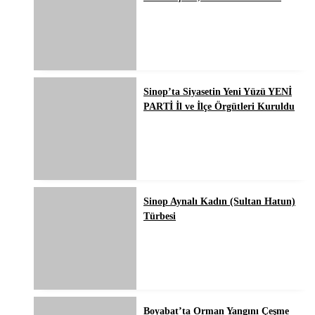
Sinop’ta Siyasetin Yeni Yüzü YENİ
PARTİ İl ve İlçe Örgütleri Kuruldu
Sinop Aynalı Kadın (Sultan Hatun)
Türbesi
Boyabat’ta Orman Yangını Çeşme