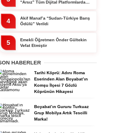
“Arsız” Tüm Dijital Platformlarda
Yayında
Akif Manaf’a “Sudan-Türkiye Barış
4
Ödülü” Verildi
Emekli Öğretmen Ônder Gültekin
5
Vefat Etmiştir
SON HABERLER
Tarihi Köprü: Adını Roma
Eserinden Alan Boyabat’ın
Komşu İlçesi 7 Gözlü
Köprünün Hikayesi
Boyabat’ın Gururu Turkuaz
Grup Mobilya Artık Tescilli
Marka!