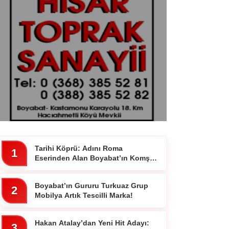
Tarihi Köprü: Adını Roma
1
Eserinden Alan Boyabat’ın Komşu
İlçesi 7 Gözlü Köprünün Hikayesi
Boyabat’ın Gururu Turkuaz Grup
2
Mobilya Artık Tescilli Marka!
Hakan Atalay’dan Yeni Hit Adayı:
3