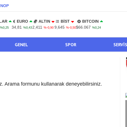
INOP
LAR
EURO
ALTIN
BİST
BITCOIN
34,81
2,411
9,645
$66.067
%0,25
%0,43
%-0,90
%-0,50
%0,24
GENEL
SPOR
SERVI
. Arama formunu kullanarak deneyebilirsiniz.