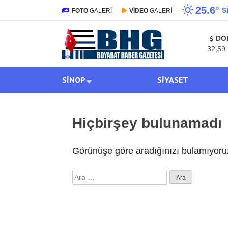
25.6
°
S
FOTO
GALERİ
VİDEO
GALERİ
DO
32,59
SINOP
SIYASET
Hiçbirşey bulunamadı
Görünüşe göre aradığınızı bulamıyoruz
Arama: