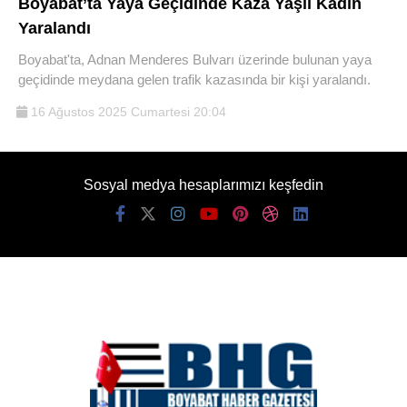
Boyabat’ta Yaya Geçidinde Kaza Yaşlı Kadın
Yaralandı
Boyabat'ta, Adnan Menderes Bulvarı üzerinde bulunan yaya
geçidinde meydana gelen trafik kazasında bir kişi yaralandı.
16 Ağustos 2025 Cumartesi 20:04
Sosyal medya hesaplarımızı keşfedin