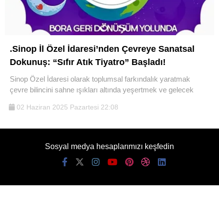
.Sinop İl Özel İdaresi’nden Çevreye Sanatsal
Dokunuş: “Sıfır Atık Tiyatro” Başladı!
Sinop Özel İdaresi olarak toplumsal farkındalık yaratmak
çevre bilincini sahne ışıkları altında yeşertmek ve gelecek
02 Haziran 2025 Pazartesi 22:08
Sosyal medya hesaplarımızı keşfedin