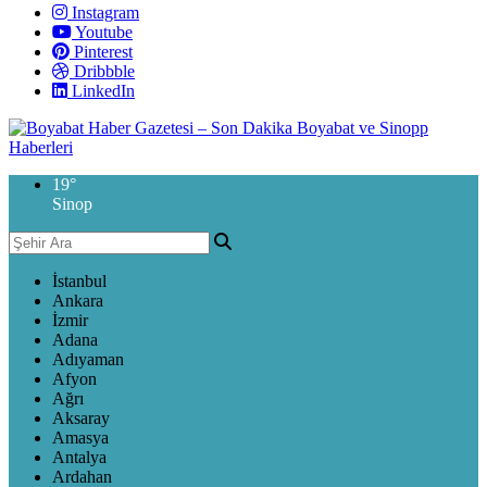
Instagram
Youtube
Pinterest
Dribbble
LinkedIn
19
°
Sinop
İstanbul
Ankara
İzmir
Adana
Adıyaman
Afyon
Ağrı
Aksaray
Amasya
Antalya
Ardahan