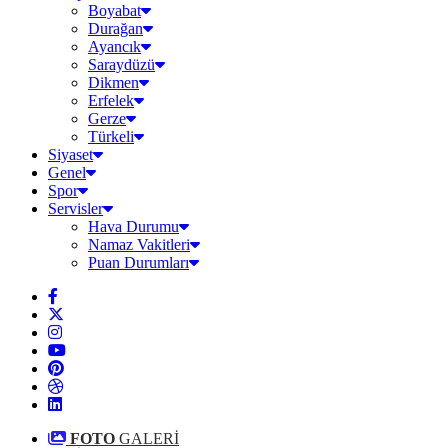
Boyabat
Durağan
Ayancık
Saraydüzü
Dikmen
Erfelek
Gerze
Türkeli
Siyaset
Genel
Spor
Servisler
Hava Durumu
Namaz Vakitleri
Puan Durumları
FOTO
GALERİ