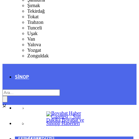
Şırnak
Tekirdağ
Tokat
Trabzon
Tunceli
Uşak
Van
Yalova
Yozgat
Zonguldak
SINOP
SIYASET
BOYABAT
GENEL
DURAĞAN
SPOR
AYANCIK
SERVISLER
SARAYDÜZÜ