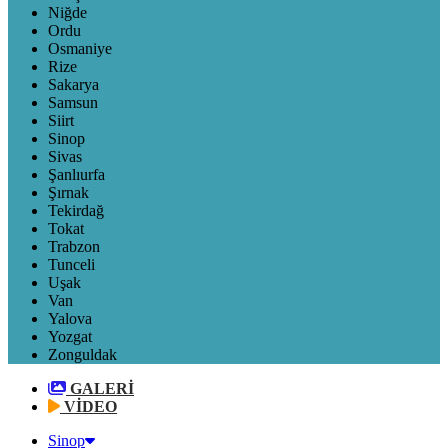
Niğde
Ordu
Osmaniye
Rize
Sakarya
Samsun
Siirt
Sinop
Sivas
Şanlıurfa
Şırnak
Tekirdağ
Tokat
Trabzon
Tunceli
Uşak
Van
Yalova
Yozgat
Zonguldak
GALERİ
VİDEO
Sinop