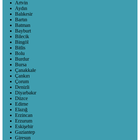
Artvin
Aydın
Balıkesir
Bartın
Batman
Bayburt
Bilecik
Bingöl
Bitlis
Bolu
Burdur
Bursa
Çanakkale
Çankırı
Çorum
Denizli
Diyarbakır
Düzce
Edirne
Elazığ
Erzincan
Erzurum
Eskişehir
Gaziantep
Giresun