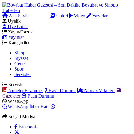
Ana Sayfa
Arama
Galeri
Video
Yazarlar
Üyelik
Üye Girişi
Yayın/Gazete
Yayınlar
Kategoriler
Sinop
Siyaset
Genel
Spor
Servisler
Servisler
Nöbetçi Eczaneler
Hava Durumu
Namaz Vakitleri
Gazeteler
Puan Durumu
WhatsApp
WhatsApp İhbar Hattı
Sosyal Medya
Facebook