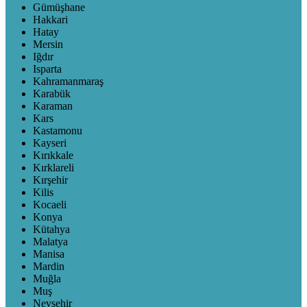
Gümüşhane
Hakkari
Hatay
Mersin
Iğdır
Isparta
Kahramanmaraş
Karabük
Karaman
Kars
Kastamonu
Kayseri
Kırıkkale
Kırklareli
Kırşehir
Kilis
Kocaeli
Konya
Kütahya
Malatya
Manisa
Mardin
Muğla
Muş
Nevşehir