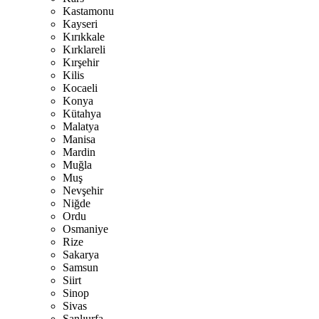
Kastamonu
Kayseri
Kırıkkale
Kırklareli
Kırşehir
Kilis
Kocaeli
Konya
Kütahya
Malatya
Manisa
Mardin
Muğla
Muş
Nevşehir
Niğde
Ordu
Osmaniye
Rize
Sakarya
Samsun
Siirt
Sinop
Sivas
Şanlıurfa