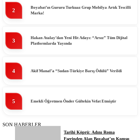
Boyabat’ın Gururu Turkuaz Grup Mobilya Artık Tescilli
2
Marka!
Hakan Atalay’dan Yeni Hit Adayı: “Arsız” Tüm Dijital
3
Platformlarda Yayında
4
Akif Manaf’a “Sudan-Türkiye Barış Ödülü” Verildi
5
Emekli Öğretmen Ônder Gültekin Vefat Etmiştir
SON HABERLER
Tarihi Köprü: Adını Roma
Eserinden Alan Boyabat’ın Komşu