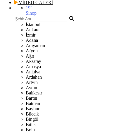
VİDEO
GALERİ
19
°
Sinop
İstanbul
Ankara
İzmir
Adana
Adıyaman
Afyon
Ağrı
Aksaray
Amasya
Antalya
Ardahan
Artvin
Aydın
Balıkesir
Bartın
Batman
Bayburt
Bilecik
Bingöl
Bitlis
Bolu