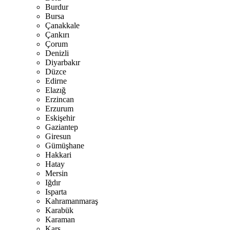
Burdur
Bursa
Çanakkale
Çankırı
Çorum
Denizli
Diyarbakır
Düzce
Edirne
Elazığ
Erzincan
Erzurum
Eskişehir
Gaziantep
Giresun
Gümüşhane
Hakkari
Hatay
Mersin
Iğdır
Isparta
Kahramanmaraş
Karabük
Karaman
Kars