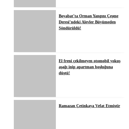
Boyabat’ta Orman Yangını Çeşme
Deresi’ndeki Alevler Büyümeden
Söndürüldü!
El freni çekilmeyen otomobil yokuş
aşağı inip apartman boşluğuna
düştü!
Ramazan Çetinkaya Vefat Etmiştir