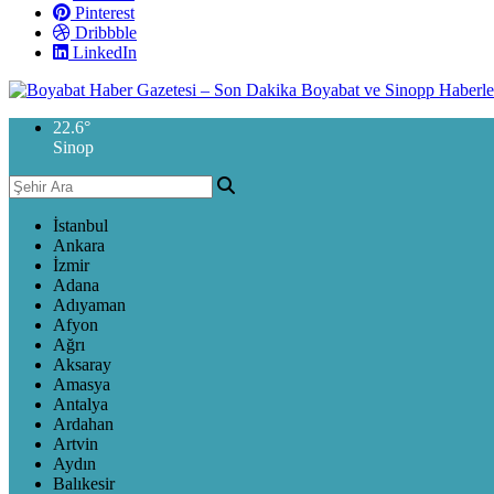
Pinterest
Dribbble
LinkedIn
22.6
°
Sinop
İstanbul
Ankara
İzmir
Adana
Adıyaman
Afyon
Ağrı
Aksaray
Amasya
Antalya
Ardahan
Artvin
Aydın
Balıkesir