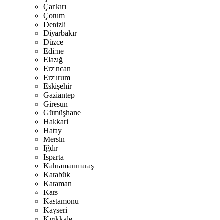
Çankırı
Çorum
Denizli
Diyarbakır
Düzce
Edirne
Elazığ
Erzincan
Erzurum
Eskişehir
Gaziantep
Giresun
Gümüşhane
Hakkari
Hatay
Mersin
Iğdır
Isparta
Kahramanmaraş
Karabük
Karaman
Kars
Kastamonu
Kayseri
Kırıkkale