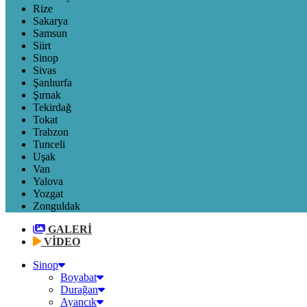
Rize
Sakarya
Samsun
Siirt
Sinop
Sivas
Şanlıurfa
Şırnak
Tekirdağ
Tokat
Trabzon
Tunceli
Uşak
Van
Yalova
Yozgat
Zonguldak
GALERİ
VİDEO
Sinop
Boyabat
Durağan
Ayancık