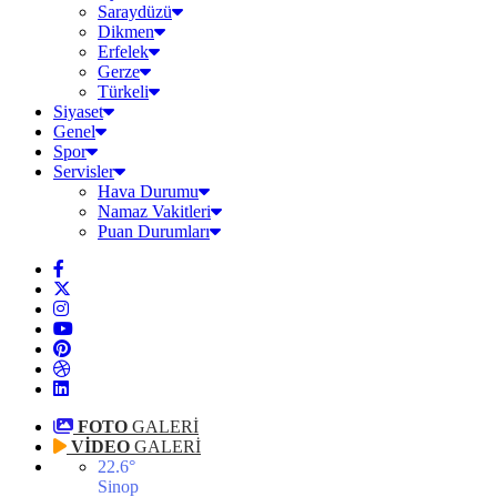
Saraydüzü
Dikmen
Erfelek
Gerze
Türkeli
Siyaset
Genel
Spor
Servisler
Hava Durumu
Namaz Vakitleri
Puan Durumları
FOTO
GALERİ
VİDEO
GALERİ
22.6
°
Sinop