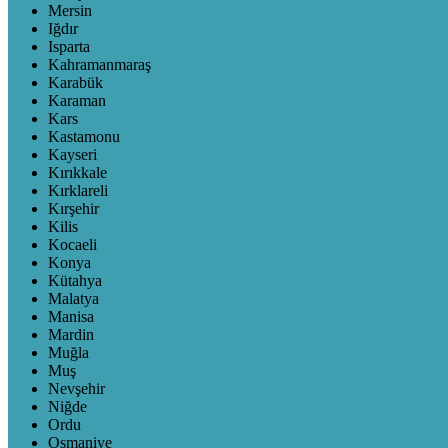
Mersin
Iğdır
Isparta
Kahramanmaraş
Karabük
Karaman
Kars
Kastamonu
Kayseri
Kırıkkale
Kırklareli
Kırşehir
Kilis
Kocaeli
Konya
Kütahya
Malatya
Manisa
Mardin
Muğla
Muş
Nevşehir
Niğde
Ordu
Osmaniye