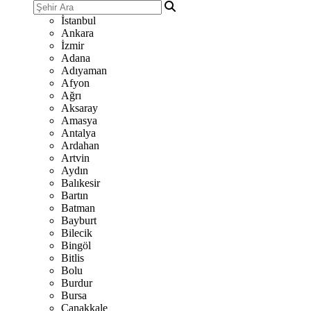
İstanbul
Ankara
İzmir
Adana
Adıyaman
Afyon
Ağrı
Aksaray
Amasya
Antalya
Ardahan
Artvin
Aydın
Balıkesir
Bartın
Batman
Bayburt
Bilecik
Bingöl
Bitlis
Bolu
Burdur
Bursa
Çanakkale