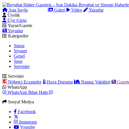
Ana Sayfa
Arama
Galeri
Video
Yazarlar
Üyelik
Üye Girişi
Yayın/Gazete
Yayınlar
Kategoriler
Sinop
Siyaset
Genel
Spor
Servisler
Servisler
Nöbetçi Eczaneler
Hava Durumu
Namaz Vakitleri
Gazete
WhatsApp
WhatsApp İhbar Hattı
Sosyal Medya
Facebook
Instagram
Youtube