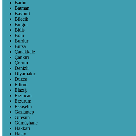
Bartın
Batman
Bayburt
Bilecik
Bingöl
Bitlis
Bolu
Burdur
Bursa
Çanakkale
Çankırı
Çorum
Denizli
Diyarbakır
Düzce
Edirne
Elazığ
Erzincan
Erzurum
Eskişehir
Gaziantep
Giresun
Gümüşhane
Hakkari
Hatay