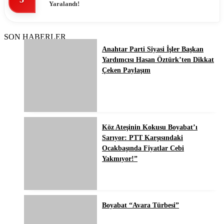
Yaralandı!
SON HABERLER
Anahtar Parti Siyasi İşler Başkan
Yardımcısı Hasan Öztürk’ten Dikkat
Çeken Paylaşım
Köz Ateşinin Kokusu Boyabat’ı
Sarıyor: PTT Karşısındaki
Ocakbaşında Fiyatlar Cebi
Yakmıyor!”
Boyabat “Avara Türbesi”