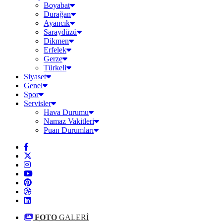
Boyabat
Durağan
Ayancık
Saraydüzü
Dikmen
Erfelek
Gerze
Türkeli
Siyaset
Genel
Spor
Servisler
Hava Durumu
Namaz Vakitleri
Puan Durumları
FOTO
GALERİ