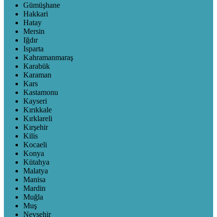
Gümüşhane
Hakkari
Hatay
Mersin
Iğdır
Isparta
Kahramanmaraş
Karabük
Karaman
Kars
Kastamonu
Kayseri
Kırıkkale
Kırklareli
Kırşehir
Kilis
Kocaeli
Konya
Kütahya
Malatya
Manisa
Mardin
Muğla
Muş
Nevşehir