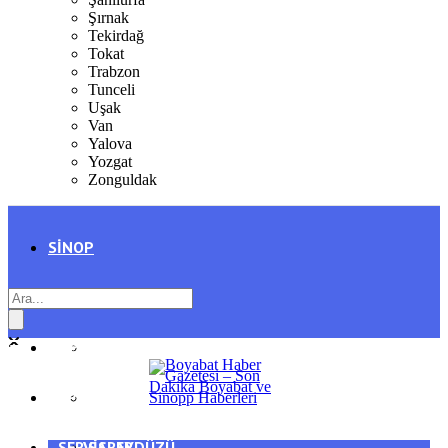
Şırnak
Tekirdağ
Tokat
Trabzon
Tunceli
Uşak
Van
Yalova
Yozgat
Zonguldak
SINOP
SIYASET
BOYABAT
GENEL
DURAĞAN
SPOR
AYANCIK
SERVISLER
SARAYDÜZÜ