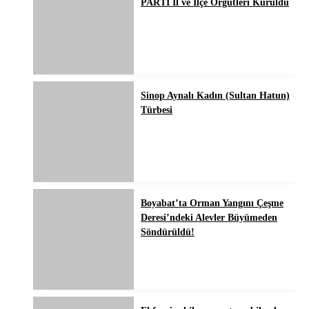
PARTİ İl ve İlçe Örgütleri Kuruldu
Sinop Aynalı Kadın (Sultan Hatun)
Türbesi
Boyabat’ta Orman Yangını Çeşme
Deresi’ndeki Alevler Büyümeden
Söndürüldü!