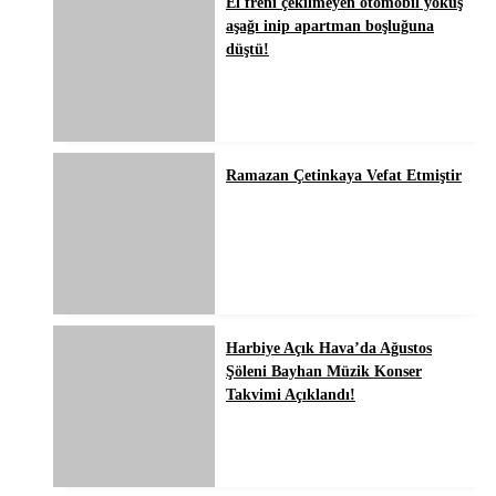
El freni çekilmeyen otomobil yokuş
aşağı inip apartman boşluğuna
düştü!
Ramazan Çetinkaya Vefat Etmiştir
Harbiye Açık Hava’da Ağustos
Şöleni Bayhan Müzik Konser
Takvimi Açıklandı!