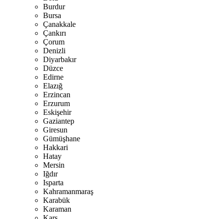
Burdur
Bursa
Çanakkale
Çankırı
Çorum
Denizli
Diyarbakır
Düzce
Edirne
Elazığ
Erzincan
Erzurum
Eskişehir
Gaziantep
Giresun
Gümüşhane
Hakkari
Hatay
Mersin
Iğdır
Isparta
Kahramanmaraş
Karabük
Karaman
Kars