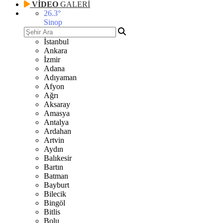
VİDEO
GALERİ
26.3
°
Sinop
İstanbul
Ankara
İzmir
Adana
Adıyaman
Afyon
Ağrı
Aksaray
Amasya
Antalya
Ardahan
Artvin
Aydın
Balıkesir
Bartın
Batman
Bayburt
Bilecik
Bingöl
Bitlis
Bolu