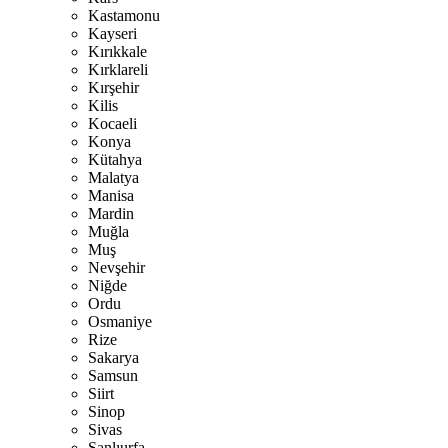
Kastamonu
Kayseri
Kırıkkale
Kırklareli
Kırşehir
Kilis
Kocaeli
Konya
Kütahya
Malatya
Manisa
Mardin
Muğla
Muş
Nevşehir
Niğde
Ordu
Osmaniye
Rize
Sakarya
Samsun
Siirt
Sinop
Sivas
Şanlıurfa