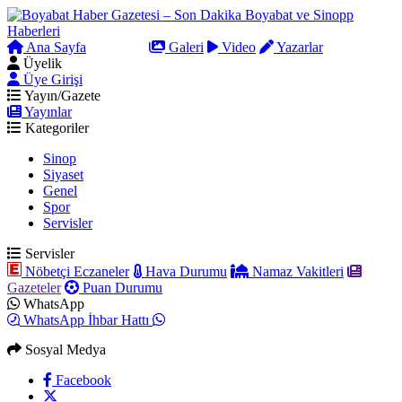
Ana Sayfa
Arama
Galeri
Video
Yazarlar
Üyelik
Üye Girişi
Yayın/Gazete
Yayınlar
Kategoriler
Sinop
Siyaset
Genel
Spor
Servisler
Servisler
Nöbetçi Eczaneler
Hava Durumu
Namaz Vakitleri
Gazeteler
Puan Durumu
WhatsApp
WhatsApp İhbar Hattı
Sosyal Medya
Facebook