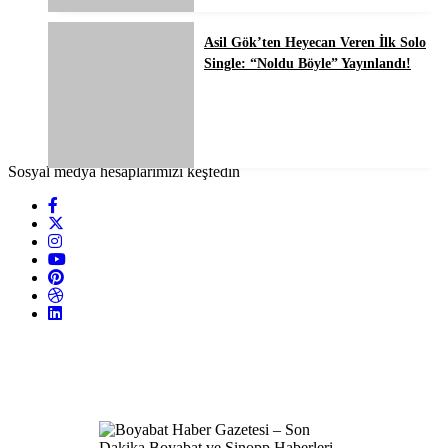
Asil Gök’ten Heyecan Veren İlk Solo
Single: “Noldu Böyle” Yayınlandı!
Sosyal medya hesaplarımızı keşfedin