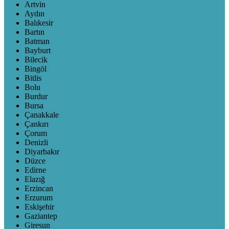
Artvin
Aydın
Balıkesir
Bartın
Batman
Bayburt
Bilecik
Bingöl
Bitlis
Bolu
Burdur
Bursa
Çanakkale
Çankırı
Çorum
Denizli
Diyarbakır
Düzce
Edirne
Elazığ
Erzincan
Erzurum
Eskişehir
Gaziantep
Giresun