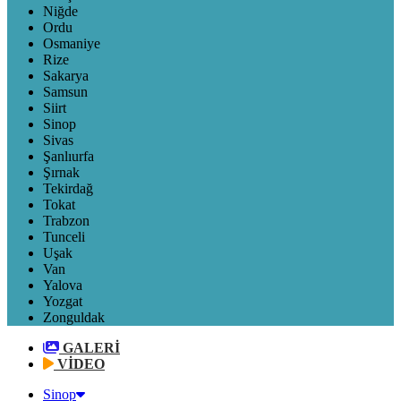
Niğde
Ordu
Osmaniye
Rize
Sakarya
Samsun
Siirt
Sinop
Sivas
Şanlıurfa
Şırnak
Tekirdağ
Tokat
Trabzon
Tunceli
Uşak
Van
Yalova
Yozgat
Zonguldak
GALERİ
VİDEO
Sinop