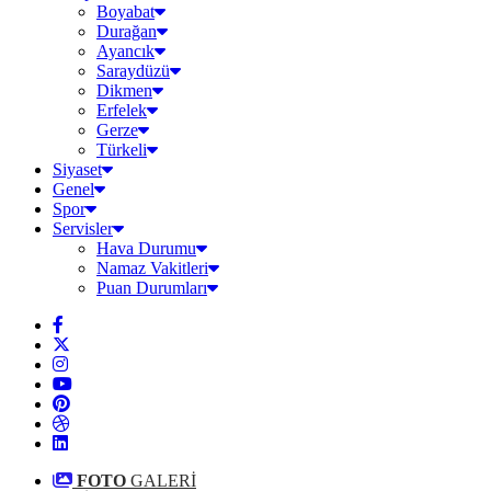
Boyabat
Durağan
Ayancık
Saraydüzü
Dikmen
Erfelek
Gerze
Türkeli
Siyaset
Genel
Spor
Servisler
Hava Durumu
Namaz Vakitleri
Puan Durumları
FOTO
GALERİ