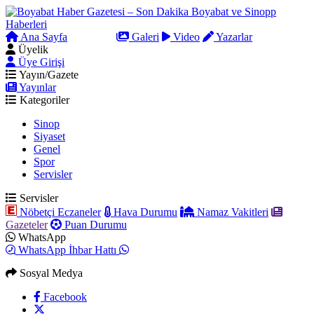
Ana Sayfa
Arama
Galeri
Video
Yazarlar
Üyelik
Üye Girişi
Yayın/Gazete
Yayınlar
Kategoriler
Sinop
Siyaset
Genel
Spor
Servisler
Servisler
Nöbetçi Eczaneler
Hava Durumu
Namaz Vakitleri
Gazeteler
Puan Durumu
WhatsApp
WhatsApp İhbar Hattı
Sosyal Medya
Facebook