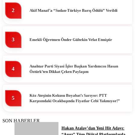
2
Akif Manaf’a “Sudan-Türkiye Barış Ödülü” Verildi
3
Emekli Öğretmen Ônder Gültekin Vefat Etmiştir
Anahtar Parti Siyasi İşler Başkan Yardımcısı Hasan
4
Öztürk’ten Dikkat Çeken Paylaşım
Köz Ateşinin Kokusu Boyabat’ı Sarıyor: PTT
5
Karşısındaki Ocakbaşında Fiyatlar Cebi Yakmıyor!”
SON HABERLER
Hakan Atalay’dan Yeni Hit Adayı:
“Arsız” Tüm Dijital Platformlarda