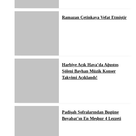
Ramazan Çetinkaya Vefat Etmiştir
Harbiye Açık Hava’da Ağustos
Şöleni Bayhan Müzik Konser
Takvimi Açıklandı!
Padişah Sofralarından Bugüne
Boyabat’ın En Meşhur 4 Lezzeti