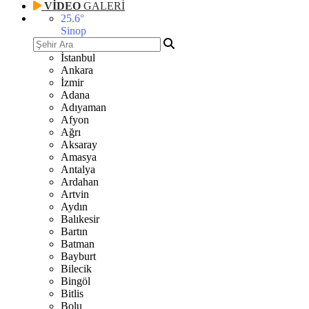
VİDEO
GALERİ
25.6
°
Sinop
İstanbul
Ankara
İzmir
Adana
Adıyaman
Afyon
Ağrı
Aksaray
Amasya
Antalya
Ardahan
Artvin
Aydın
Balıkesir
Bartın
Batman
Bayburt
Bilecik
Bingöl
Bitlis
Bolu