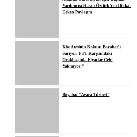
Yardımcısı Hasan Öztürk’ten Dikkat
Çeken Paylaşım
Köz Ateşinin Kokusu Boyabat’ı
Sarıyor: PTT Karşısındaki
Ocakbaşında Fiyatlar Cebi
Yakmıyor!”
Boyabat “Avara Türbesi”