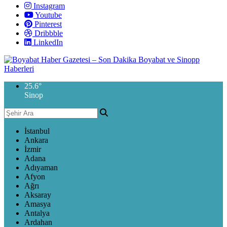
Instagram
Youtube
Pinterest
Dribbble
LinkedIn
25.6
°
Sinop
İstanbul
Ankara
İzmir
Adana
Adıyaman
Afyon
Ağrı
Aksaray
Amasya
Antalya
Ardahan