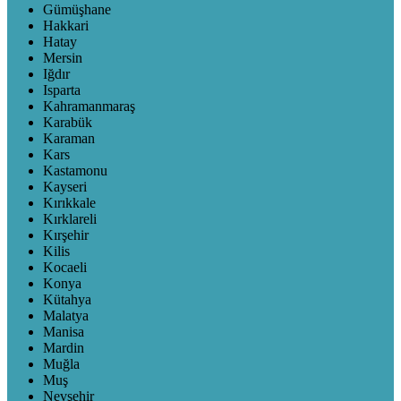
Gümüşhane
Hakkari
Hatay
Mersin
Iğdır
Isparta
Kahramanmaraş
Karabük
Karaman
Kars
Kastamonu
Kayseri
Kırıkkale
Kırklareli
Kırşehir
Kilis
Kocaeli
Konya
Kütahya
Malatya
Manisa
Mardin
Muğla
Muş
Nevşehir