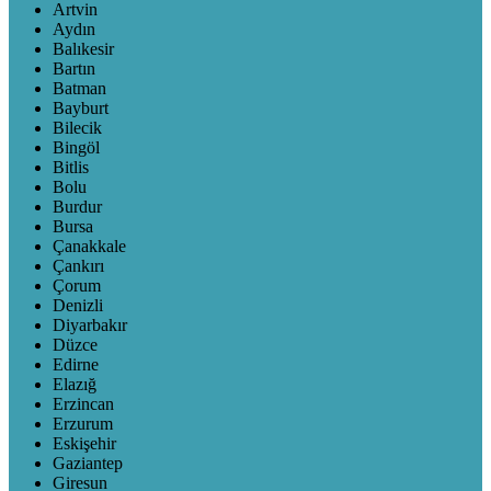
Artvin
Aydın
Balıkesir
Bartın
Batman
Bayburt
Bilecik
Bingöl
Bitlis
Bolu
Burdur
Bursa
Çanakkale
Çankırı
Çorum
Denizli
Diyarbakır
Düzce
Edirne
Elazığ
Erzincan
Erzurum
Eskişehir
Gaziantep
Giresun