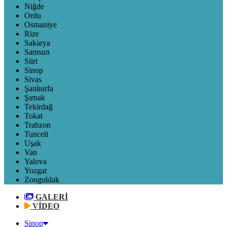
Niğde
Ordu
Osmaniye
Rize
Sakarya
Samsun
Siirt
Sinop
Sivas
Şanlıurfa
Şırnak
Tekirdağ
Tokat
Trabzon
Tunceli
Uşak
Van
Yalova
Yozgat
Zonguldak
GALERİ
VİDEO
Sinop