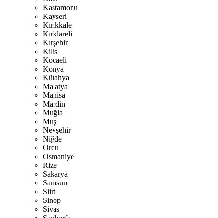
Kastamonu
Kayseri
Kırıkkale
Kırklareli
Kırşehir
Kilis
Kocaeli
Konya
Kütahya
Malatya
Manisa
Mardin
Muğla
Muş
Nevşehir
Niğde
Ordu
Osmaniye
Rize
Sakarya
Samsun
Siirt
Sinop
Sivas
Şanlıurfa