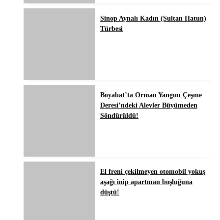
Sinop Aynalı Kadın (Sultan Hatun)
Türbesi
Boyabat’ta Orman Yangını Çeşme
Deresi’ndeki Alevler Büyümeden
Söndürüldü!
El freni çekilmeyen otomobil yokuş
aşağı inip apartman boşluğuna
düştü!