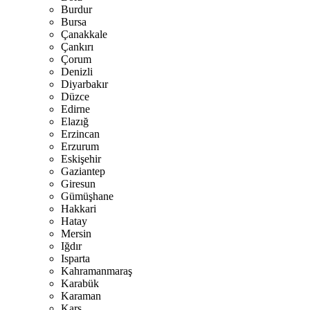
Burdur
Bursa
Çanakkale
Çankırı
Çorum
Denizli
Diyarbakır
Düzce
Edirne
Elazığ
Erzincan
Erzurum
Eskişehir
Gaziantep
Giresun
Gümüşhane
Hakkari
Hatay
Mersin
Iğdır
Isparta
Kahramanmaraş
Karabük
Karaman
Kars