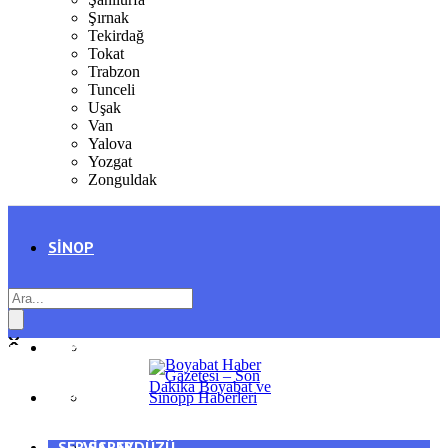
Şırnak
Tekirdağ
Tokat
Trabzon
Tunceli
Uşak
Van
Yalova
Yozgat
Zonguldak
SINOP
SIYASET
BOYABAT
GENEL
DURAĞAN
SPOR
AYANCIK
SERVISLER
SARAYDÜZÜ