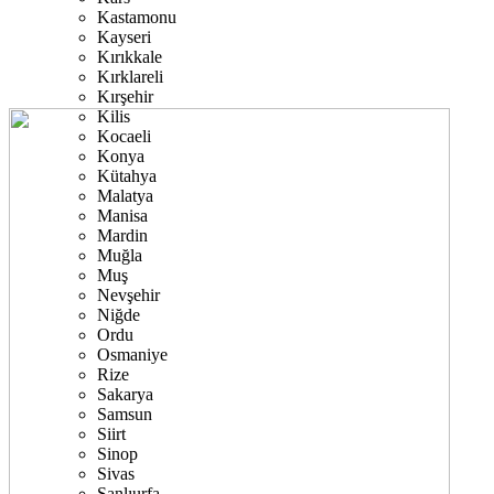
Kastamonu
Kayseri
Kırıkkale
Kırklareli
Kırşehir
Kilis
Kocaeli
Konya
Kütahya
Malatya
Manisa
Mardin
Muğla
Muş
Nevşehir
Niğde
Ordu
Osmaniye
Rize
Sakarya
Samsun
Siirt
Sinop
Sivas
Şanlıurfa