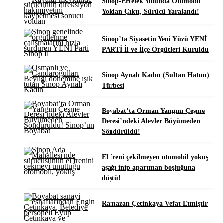
Sinop-Erfelek Yolunda Otomobil
Yoldan Çıktı, Sürücü Yaralandı!
Sinop’ta Siyasetin Yeni Yüzü YENİ
PARTİ İl ve İlçe Örgütleri Kuruldu
Sinop Aynalı Kadın (Sultan Hatun)
Türbesi
Boyabat’ta Orman Yangını Çeşme
Deresi’ndeki Alevler Büyümeden
Söndürüldü!
El freni çekilmeyen otomobil yokuş
aşağı inip apartman boşluğuna
düştü!
Ramazan Çetinkaya Vefat Etmiştir