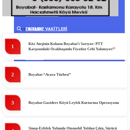
DIKMEN
HAVA DURUMU
ERFELEK
NAMAZ VAKITLERI
GERZE
PUAN DURUMLARI
Köz Ateşinin Kokusu Boyabat’ı Sarıyor: PTT
1
Karşısındaki Ocakbaşında Fiyatlar Cebi Yakmıyor!”
TÜRKELI
2
Boyabat “Avara Türbesi”
3
Boyabat Gazidere Köyü Leylek Kurtarma Operasyonu
Sinop-Erfelek Yolunda Otomobil Yoldan Çıktı, Sürücü