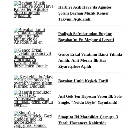
Harbiye Açık Hava’da Ağustos
Şöleni Bayhan Müzik Konser
Takvimi Açıklandı!
Padişah Sofralarından Bugüne
Boyabat’ın En Meşhur 4 Lezzeti
Genco Erkal Vefatının İkinci Yılında
Anıldı: Anıt Mezarı İlk Kez
Ziyaretçilere Açıldı
Boyabat Usulü Keşkek Tarifi
Asil Gök’ten Heyecan Veren İlk Solo
Single: “Noldu Böyle” Yayınlandı!
Sinop’ta İki Motosiklet Çarpıştı, 3
Yaralı Hastaneye Kaldırıldı