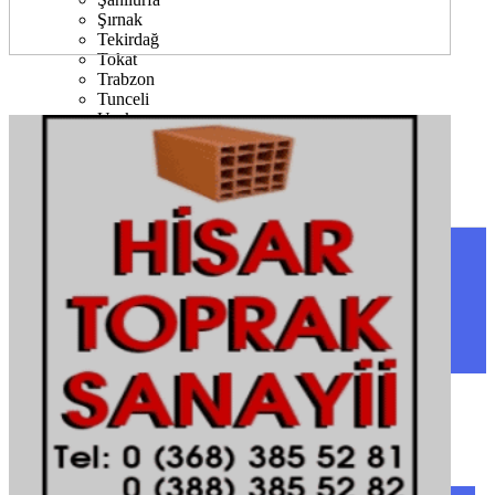
Şırnak
Tekirdağ
Tokat
Trabzon
Tunceli
Uşak
Van
Yalova
Yozgat
Zonguldak
SINOP
SIYASET
BOYABAT
GENEL
DURAĞAN
SPOR
AYANCIK
SERVISLER
SARAYDÜZÜ