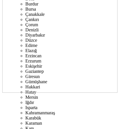
Burdur
Bursa
Çanakkale
Çankırı
Çorum
Denizli
Diyarbakır
Düzce
Edirne
Elazığ
Erzincan
Erzurum
Eskişehir
Gaziantep
Giresun
Gümüşhane
Hakkari
Hatay
Mersin
Iğdır
Isparta
Kahramanmaraş
Karabük
Karaman
Kars