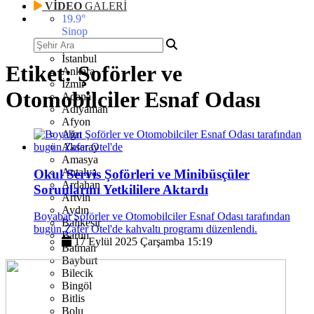
VİDEO
GALERİ
19.9
°
Sinop
İstanbul
Etiket:
Şoförler ve
Ankara
İzmir
Otomobilciler Esnaf Odası
Adana
Adıyaman
Afyon
Ağrı
Aksaray
Amasya
Antalya
Okul Servis Şoförleri ve Minibüsçüler
Ardahan
Sorunlarını Yetkililere Aktardı
Artvin
Aydın
Boyabat Şoförler ve Otomobilciler Esnaf Odası tarafından
Balıkesir
bugün Zafer Otel'de kahvaltı programı düzenlendi.
Bartın
17 Eylül 2025 Çarşamba 15:19
Batman
Bayburt
Bilecik
Bingöl
Bitlis
Bolu