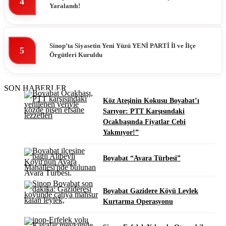
4
Yaralandı!
Sinop’ta Siyasetin Yeni Yüzü YENİ PARTİ İl ve İlçe
5
Örgütleri Kuruldu
SON HABERLER
Köz Ateşinin Kokusu Boyabat’ı
Sarıyor: PTT Karşısındaki
Ocakbaşında Fiyatlar Cebi
Yakmıyor!”
Boyabat “Avara Türbesi”
Boyabat Gazidere Köyü Leylek
Kurtarma Operasyonu