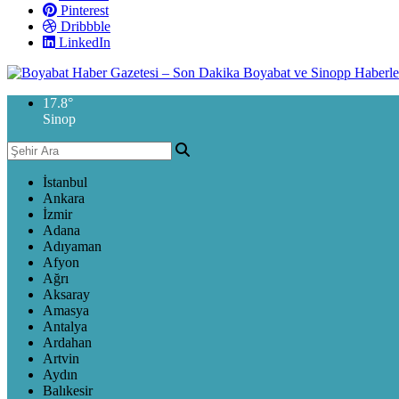
Pinterest
Dribbble
LinkedIn
17.8
°
Sinop
İstanbul
Ankara
İzmir
Adana
Adıyaman
Afyon
Ağrı
Aksaray
Amasya
Antalya
Ardahan
Artvin
Aydın
Balıkesir