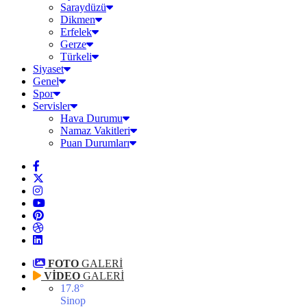
Saraydüzü
Dikmen
Erfelek
Gerze
Türkeli
Siyaset
Genel
Spor
Servisler
Hava Durumu
Namaz Vakitleri
Puan Durumları
FOTO
GALERİ
VİDEO
GALERİ
17.8
°
Sinop