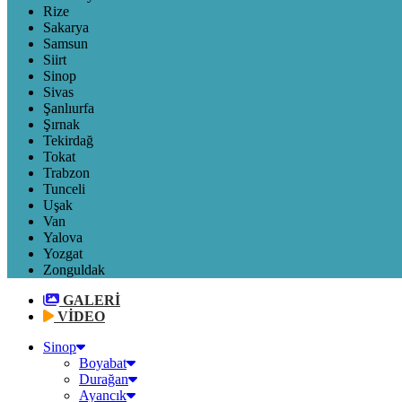
Rize
Sakarya
Samsun
Siirt
Sinop
Sivas
Şanlıurfa
Şırnak
Tekirdağ
Tokat
Trabzon
Tunceli
Uşak
Van
Yalova
Yozgat
Zonguldak
GALERİ
VİDEO
Sinop
Boyabat
Durağan
Ayancık