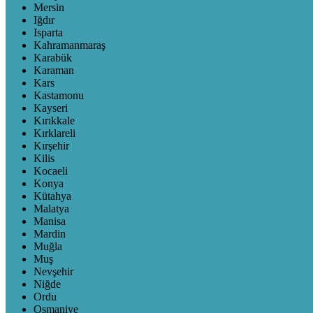
Mersin
Iğdır
Isparta
Kahramanmaraş
Karabük
Karaman
Kars
Kastamonu
Kayseri
Kırıkkale
Kırklareli
Kırşehir
Kilis
Kocaeli
Konya
Kütahya
Malatya
Manisa
Mardin
Muğla
Muş
Nevşehir
Niğde
Ordu
Osmaniye