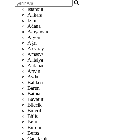
İstanbul
Ankara
İzmir
Adana
Adıyaman
Afyon
Ağrı
Aksaray
Amasya
Antalya
Ardahan
Artvin
Aydın
Balıkesir
Bartın
Batman
Bayburt
Bilecik
Bingöl
Bitlis
Bolu
Burdur
Bursa
Çanakkale