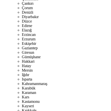
Çankırı
Çorum
Denizli
Diyarbakır
Düzce
Edirne
Elazığ
Erzincan
Erzurum
Eskişehir
Gaziantep
Giresun
Gümüşhane
Hakkari
Hatay
Mersin
Iğdır
Isparta
Kahramanmaraş
Karabük
Karaman
Kars
Kastamonu
Kayseri
Kırıkkale