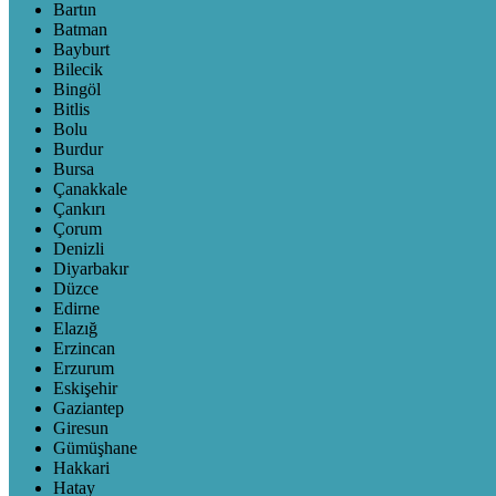
Bartın
Batman
Bayburt
Bilecik
Bingöl
Bitlis
Bolu
Burdur
Bursa
Çanakkale
Çankırı
Çorum
Denizli
Diyarbakır
Düzce
Edirne
Elazığ
Erzincan
Erzurum
Eskişehir
Gaziantep
Giresun
Gümüşhane
Hakkari
Hatay