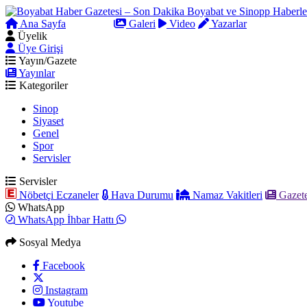
Ana Sayfa
Arama
Galeri
Video
Yazarlar
Üyelik
Üye Girişi
Yayın/Gazete
Yayınlar
Kategoriler
Sinop
Siyaset
Genel
Spor
Servisler
Servisler
Nöbetçi Eczaneler
Hava Durumu
Namaz Vakitleri
Gazete
WhatsApp
WhatsApp İhbar Hattı
Sosyal Medya
Facebook
Instagram
Youtube