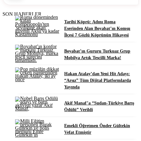
SON HABERLER
Tarihi Köprü: Adını Roma
Eserinden Alan Boyabat’ın Komşu
İlçesi 7 Gözlü Köprünün Hikayesi
Boyabat’ın Gururu Turkuaz Grup
Mobilya Artık Tescilli Marka!
Hakan Atalay’dan Yeni Hit Adayı:
“Arsız” Tüm Dijital Platformlarda
Yayında
Akif Manaf’a “Sudan-Türkiye Barış
Ödülü” Verildi
Emekli Öğretmen Ônder Gültekin
Vefat Etmiştir