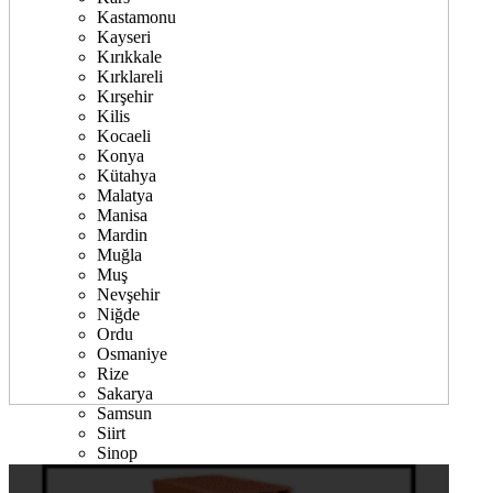
Kastamonu
Kayseri
Kırıkkale
Kırklareli
Kırşehir
Kilis
Kocaeli
Konya
Kütahya
Malatya
Manisa
Mardin
Muğla
Muş
Nevşehir
Niğde
Ordu
Osmaniye
Rize
Sakarya
Samsun
Siirt
Sinop
Sivas
Şanlıurfa