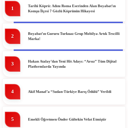
Tarihi Köprü: Adını Roma Eserinden Alan Boyabat’ın
1
Komşu İlçesi 7 Gözlü Köprünün Hikayesi
DIKMEN
HAVA DURUMU
ERFELEK
NAMAZ VAKITLERI
Boyabat’ın Gururu Turkuaz Grup Mobilya Artık Tescilli
2
Marka!
GERZE
PUAN DURUMLARI
TÜRKELI
Hakan Atalay’dan Yeni Hit Adayı: “Arsız” Tüm Dijital
3
Platformlarda Yayında
4
Akif Manaf’a “Sudan-Türkiye Barış Ödülü” Verildi
5
Emekli Öğretmen Ônder Gültekin Vefat Etmiştir