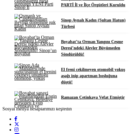
PARTİ İl ve İlçe Örgütleri Kuruldu
Sinop Aynalı Kadın (Sultan Hatun)
Türbesi
Boyabat’ta Orman Yangını Çeşme
Deresi’ndeki Alevler Büyümeden
Söndürüldü!
El freni çekilmeyen otomobil yokuş
aşağı inip apartman boşluğuna
düştü!
Ramazan Çetinkaya Vefat Etmiştir
Sosyal medya hesaplarımızı keşfedin