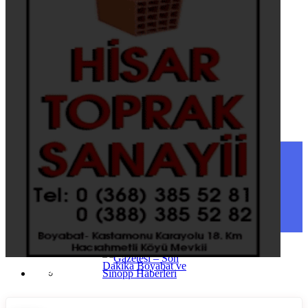
Şırnak
Tekirdağ
Tokat
Trabzon
Tunceli
Uşak
Van
Yalova
Yozgat
Zonguldak
SINOP
SIYASET
BOYABAT
GENEL
DURAĞAN
SPOR
AYANCIK
SERVISLER
SARAYDÜZÜ