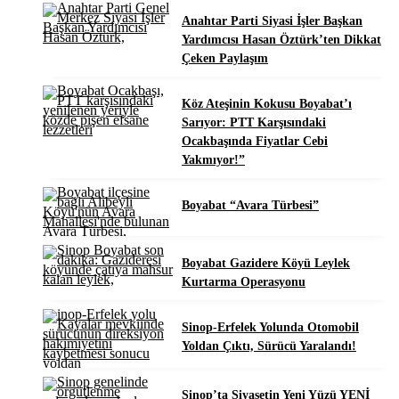
Anahtar Parti Siyasi İşler Başkan
Yardımcısı Hasan Öztürk’ten Dikkat
Çeken Paylaşım
Köz Ateşinin Kokusu Boyabat’ı
Sarıyor: PTT Karşısındaki
Ocakbaşında Fiyatlar Cebi
Yakmıyor!”
Boyabat “Avara Türbesi”
Boyabat Gazidere Köyü Leylek
Kurtarma Operasyonu
Sinop-Erfelek Yolunda Otomobil
Yoldan Çıktı, Sürücü Yaralandı!
Sinop’ta Siyasetin Yeni Yüzü YENİ