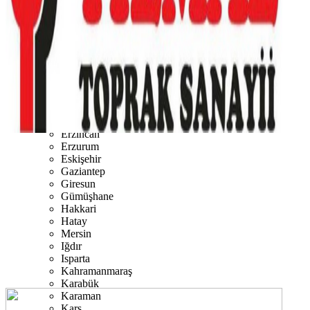
Burdur
Bursa
Çanakkale
Çankırı
Çorum
Denizli
Diyarbakır
Düzce
Edirne
Elazığ
Erzincan
Erzurum
Eskişehir
Gaziantep
Giresun
Gümüşhane
Hakkari
Hatay
Mersin
Iğdır
Isparta
Kahramanmaraş
Karabük
Karaman
Kars