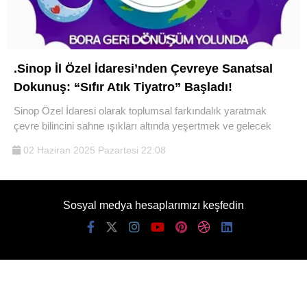
.Sinop İl Özel İdaresi’nden Çevreye Sanatsal
Dokunuş: “Sıfır Atık Tiyatro” Başladı!
Sinop Özel İdaresi olarak toplumsal farkındalık yaratmak
çevre bilincini sahne ışıkları altında yeşertmek ve gelecek
02 Haziran 2025 Pazartesi 22:08
Sosyal medya hesaplarımızı keşfedin