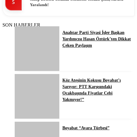
5
Yaralandı!
SON HABERLER
Anahtar Parti Siyasi İşler Başkan
Yardımcısı Hasan Öztürk’ten Dikkat
Çeken Paylaşım
Köz Ateşinin Kokusu Boyabat’ı
Sarıyor: PTT Karşısındaki
Ocakbaşında Fiyatlar Cebi
Yakmıyor!”
Boyabat “Avara Türbesi”