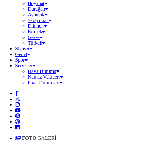
Boyabat
Durağan
Ayancık
Saraydüzü
Dikmen
Erfelek
Gerze
Türkeli
Siyaset
Genel
Spor
Servisler
Hava Durumu
Namaz Vakitleri
Puan Durumları
FOTO
GALERİ