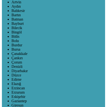
Artvin
Aydın
Balıkesir
Bartın
Batman
Bayburt
Bilecik
Bingöl
Bitlis
Bolu
Burdur
Bursa
Çanakkale
Çankırı
Çorum
Denizli
Diyarbakır
Düzce
Edirne
Elazığ
Erzincan
Erzurum
Eskişehir
Gaziantep
Giresun