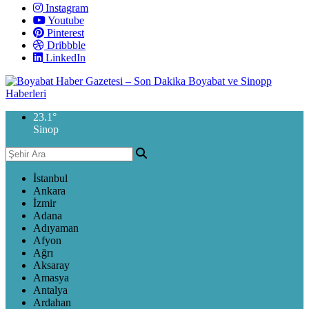
Instagram
Youtube
Pinterest
Dribbble
LinkedIn
23.1
°
Sinop
İstanbul
Ankara
İzmir
Adana
Adıyaman
Afyon
Ağrı
Aksaray
Amasya
Antalya
Ardahan