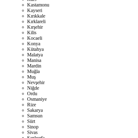
Kastamonu
Kayseri
Kırıkkale
Kırklareli
Kırşehir
Kilis
Kocaeli
Konya
Kütahya
Malatya
Manisa
Mardin
Muğla
Muş
Nevşehir
Niğde
Ordu
Osmaniye
Rize
Sakarya
Samsun
Siirt
Sinop
Sivas
Şanlıurfa