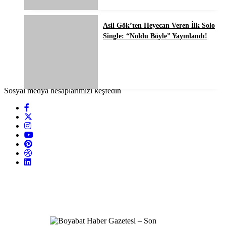
Asil Gök’ten Heyecan Veren İlk Solo
Single: “Noldu Böyle” Yayınlandı!
Sosyal medya hesaplarımızı keşfedin