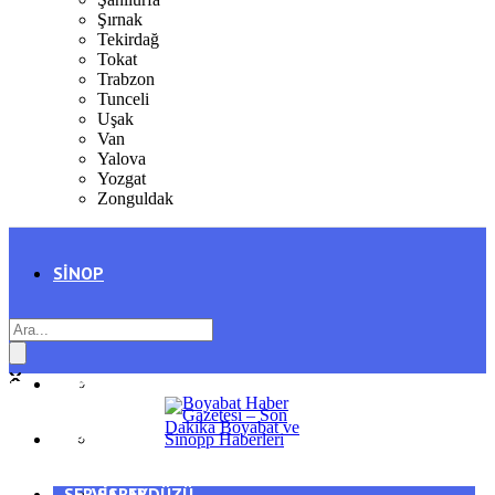
Şırnak
Tekirdağ
Tokat
Trabzon
Tunceli
Uşak
Van
Yalova
Yozgat
Zonguldak
SINOP
SIYASET
BOYABAT
GENEL
DURAĞAN
SPOR
AYANCIK
SERVISLER
SARAYDÜZÜ