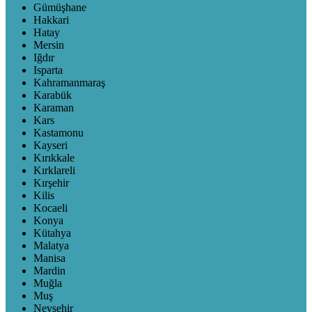
Gümüşhane
Hakkari
Hatay
Mersin
Iğdır
Isparta
Kahramanmaraş
Karabük
Karaman
Kars
Kastamonu
Kayseri
Kırıkkale
Kırklareli
Kırşehir
Kilis
Kocaeli
Konya
Kütahya
Malatya
Manisa
Mardin
Muğla
Muş
Nevşehir