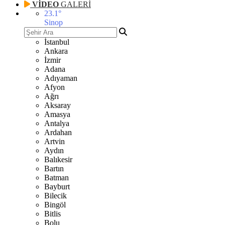
VİDEO
GALERİ
23.1
°
Sinop
İstanbul
Ankara
İzmir
Adana
Adıyaman
Afyon
Ağrı
Aksaray
Amasya
Antalya
Ardahan
Artvin
Aydın
Balıkesir
Bartın
Batman
Bayburt
Bilecik
Bingöl
Bitlis
Bolu