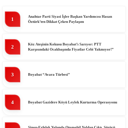
Anahtar Parti Siyasi İşler Başkan Yardımcısı Hasan
1
Öztürk’ten Dikkat Çeken Paylaşım
Köz Ateşinin Kokusu Boyabat’ı Sarıyor: PTT
2
Karşısındaki Ocakbaşında Fiyatlar Cebi Yakmıyor!”
3
Boyabat “Avara Türbesi”
4
Boyabat Gazidere Köyü Leylek Kurtarma Operasyonu
Sinop-Erfelek Yolunda Otomobil Yoldan Çıktı, Sürücü