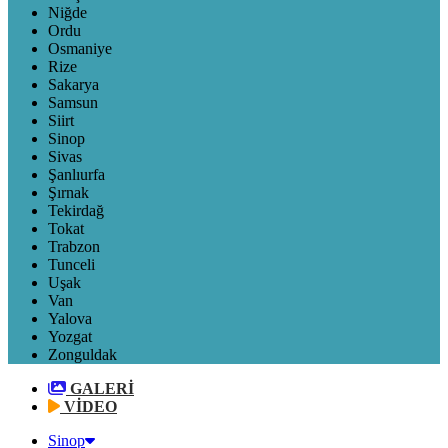
Niğde
Ordu
Osmaniye
Rize
Sakarya
Samsun
Siirt
Sinop
Sivas
Şanlıurfa
Şırnak
Tekirdağ
Tokat
Trabzon
Tunceli
Uşak
Van
Yalova
Yozgat
Zonguldak
GALERİ
VİDEO
Sinop