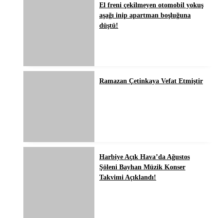
El freni çekilmeyen otomobil yokuş
aşağı inip apartman boşluğuna
düştü!
Ramazan Çetinkaya Vefat Etmiştir
Harbiye Açık Hava’da Ağustos
Şöleni Bayhan Müzik Konser
Takvimi Açıklandı!