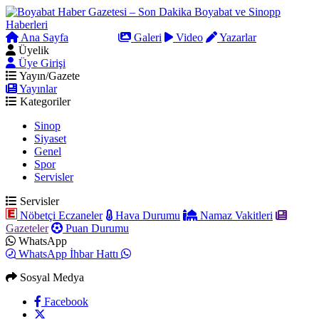
Ana Sayfa
Arama
Galeri
Video
Yazarlar
Üyelik
Üye Girişi
Yayın/Gazete
Yayınlar
Kategoriler
Sinop
Siyaset
Genel
Spor
Servisler
Servisler
Nöbetçi Eczaneler
Hava Durumu
Namaz Vakitleri
Gazeteler
Puan Durumu
WhatsApp
WhatsApp İhbar Hattı
Sosyal Medya
Facebook