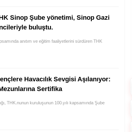
HK Sinop Şube yönetimi, Sinop Gazi
cileriyle buluştu.
samında anıtım ve eğitim faaliyetlerini sürdüren THK
ençlere Havacılık Sevgisi Aşılanıyor:
ezunlarına Sertifika
ğı, THK.nunun kuruluşunun 100.yılı kapsamında Şube