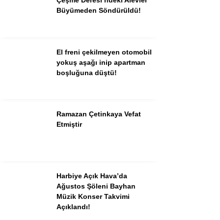
Çeşme Deresi’ndeki Alevler
Büyümeden Söndürüldü!
El freni çekilmeyen otomobil
yokuş aşağı inip apartman
boşluğuna düştü!
Ramazan Çetinkaya Vefat
Etmiştir
Harbiye Açık Hava’da
Ağustos Şöleni Bayhan
Müzik Konser Takvimi
Açıklandı!