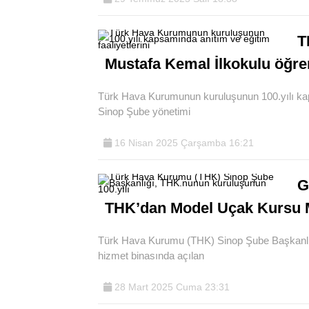
T
Mustafa Kemal İlkokulu öğren
Türk Hava Kurumunun kuruluşunun 100.yılı kap
Sinop Şube yönetimi
16 Nisan 2025 Çarşamba 16:21
G
THK’dan Model Uçak Kursu M
Türk Hava Kurumu (THK) Sinop Şube Başkanlı
hizmet binasında açılan
28 Mart 2025 Cuma 23:31