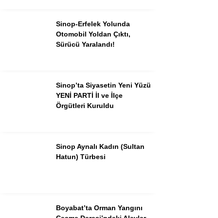
Pinterest
Sinop-Erfelek Yolunda
Dribbble
Otomobil Yoldan Çıktı,
Sürücü Yaralandı!
LinkedIn
Sinop’ta Siyasetin Yeni Yüzü
YENİ PARTİ İl ve İlçe
Örgütleri Kuruldu
Sinop Aynalı Kadın (Sultan
Hatun) Türbesi
Boyabat’ta Orman Yangını