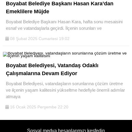
Boyabat Belediye Başkanı Hasan Kara’dan
Emeklilere Müjde
Boyabat Belediye Başkanı Hasan Kara, hafta sonu mesaisini
esnaf ve vatandaşlarla geçirdi. İlçenin sorunları ve
08 Şubat 2025 Cumartesi 19:02
Boyabat Belediyesi, Vatandaş Odaklı
Çalışmalarına Devam Ediyor
Boyabat Belediyesi, vatandaşların sorunlarına çözüm üretme
ve ilçenin yaşam kalitesini yükseltme hedefiyle önemli adımlar
atmaya
16 Ocak 2025 Perşembe 22:20
Sosyal medya hesaplarımızı keşfedin