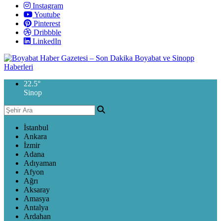
Instagram
Youtube
Pinterest
Dribbble
LinkedIn
22.5
°
Sinop
İstanbul
Ankara
İzmir
Adana
Adıyaman
Afyon
Ağrı
Aksaray
Amasya
Antalya
Ardahan