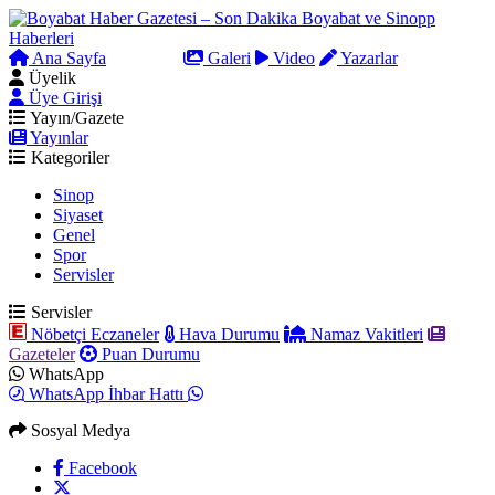
Ana Sayfa
Arama
Galeri
Video
Yazarlar
Üyelik
Üye Girişi
Yayın/Gazete
Yayınlar
Kategoriler
Sinop
Siyaset
Genel
Spor
Servisler
Servisler
Nöbetçi Eczaneler
Hava Durumu
Namaz Vakitleri
Gazeteler
Puan Durumu
WhatsApp
WhatsApp İhbar Hattı
Sosyal Medya
Facebook