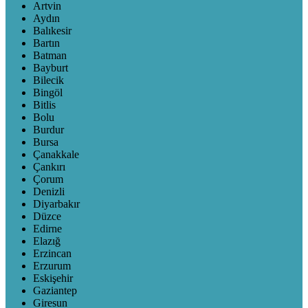
Artvin
Aydın
Balıkesir
Bartın
Batman
Bayburt
Bilecik
Bingöl
Bitlis
Bolu
Burdur
Bursa
Çanakkale
Çankırı
Çorum
Denizli
Diyarbakır
Düzce
Edirne
Elazığ
Erzincan
Erzurum
Eskişehir
Gaziantep
Giresun