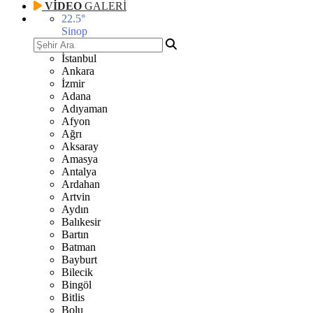
VİDEO
GALERİ
22.5
°
Sinop
İstanbul
Ankara
İzmir
Adana
Adıyaman
Afyon
Ağrı
Aksaray
Amasya
Antalya
Ardahan
Artvin
Aydın
Balıkesir
Bartın
Batman
Bayburt
Bilecik
Bingöl
Bitlis
Bolu