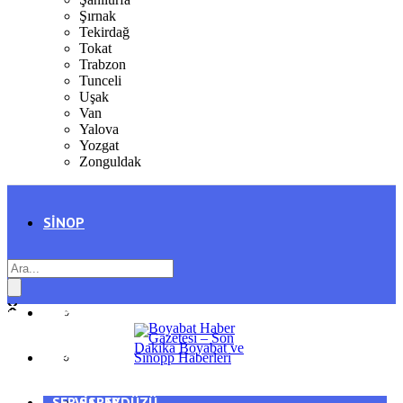
Şırnak
Tekirdağ
Tokat
Trabzon
Tunceli
Uşak
Van
Yalova
Yozgat
Zonguldak
SINOP
SIYASET
BOYABAT
GENEL
DURAĞAN
SPOR
AYANCIK
SERVISLER
SARAYDÜZÜ