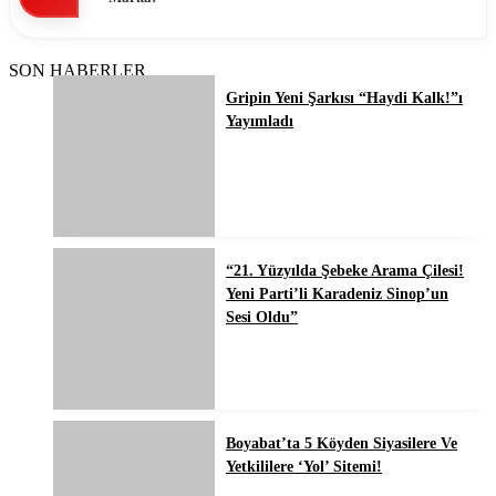
SON HABERLER
Gripin Yeni Şarkısı “Haydi Kalk!”ı
Yayımladı
“21. Yüzyılda Şebeke Arama Çilesi!
Yeni Parti’li Karadeniz Sinop’un
Sesi Oldu”
Boyabat’ta 5 Köyden Siyasilere Ve
Yetkililere ‘Yol’ Sitemi!