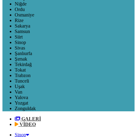
Niğde
Ordu
Osmaniye
Rize
Sakarya
Samsun
Siirt
Sinop
Sivas
Şanlıurfa
Şırnak
Tekirdağ
Tokat
Trabzon
Tunceli
Uşak
Van
Yalova
Yozgat
Zonguldak
GALERİ
VİDEO
Sinop