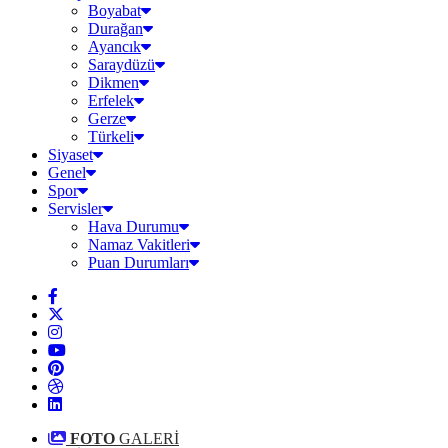
Boyabat
Durağan
Ayancık
Saraydüzü
Dikmen
Erfelek
Gerze
Türkeli
Siyaset
Genel
Spor
Servisler
Hava Durumu
Namaz Vakitleri
Puan Durumları
FOTO
GALERİ