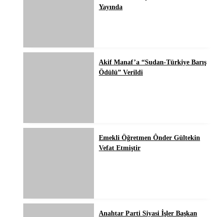
Yayında
Akif Manaf’a “Sudan-Türkiye Barış
Ödülü” Verildi
Emekli Öğretmen Ônder Gültekin
Vefat Etmiştir
Anahtar Parti Siyasi İşler Başkan