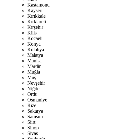
Kastamonu
Kayseri
Kırıkkale
Kırklareli
Kırşehir
Kilis
Kocaeli
Konya
Kütahya
Malatya
Manisa
Mardin
Muğla
Muş
Nevşehir
Niğde
Ordu
Osmaniye
Rize
Sakarya
Samsun
Siirt
Sinop
Sivas
Şanlıurfa