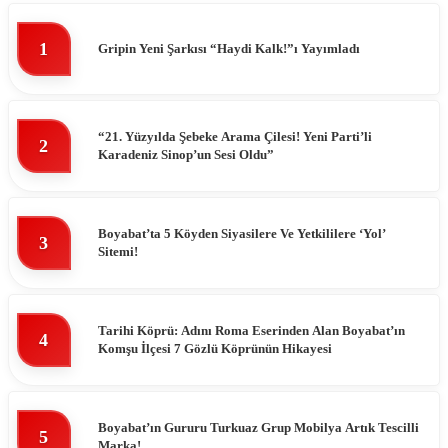
1
Gripin Yeni Şarkısı “Haydi Kalk!”ı Yayımladı
“21. Yüzyılda Şebeke Arama Çilesi! Yeni Parti’li
2
Karadeniz Sinop’un Sesi Oldu”
Boyabat’ta 5 Köyden Siyasilere Ve Yetkililere ‘Yol’
3
Sitemi!
Tarihi Köprü: Adını Roma Eserinden Alan Boyabat’ın
4
Komşu İlçesi 7 Gözlü Köprünün Hikayesi
Boyabat’ın Gururu Turkuaz Grup Mobilya Artık Tescilli
5
Marka!