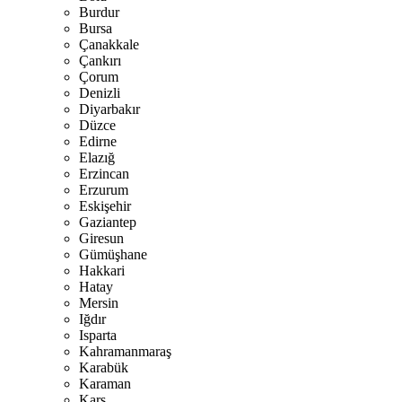
Burdur
Bursa
Çanakkale
Çankırı
Çorum
Denizli
Diyarbakır
Düzce
Edirne
Elazığ
Erzincan
Erzurum
Eskişehir
Gaziantep
Giresun
Gümüşhane
Hakkari
Hatay
Mersin
Iğdır
Isparta
Kahramanmaraş
Karabük
Karaman
Kars