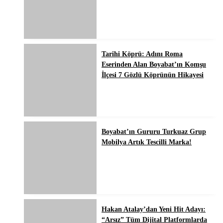
Tarihi Köprü: Adını Roma
Eserinden Alan Boyabat’ın Komşu
İlçesi 7 Gözlü Köprünün Hikayesi
Boyabat’ın Gururu Turkuaz Grup
Mobilya Artık Tescilli Marka!
Hakan Atalay’dan Yeni Hit Adayı:
“Arsız” Tüm Dijital Platformlarda