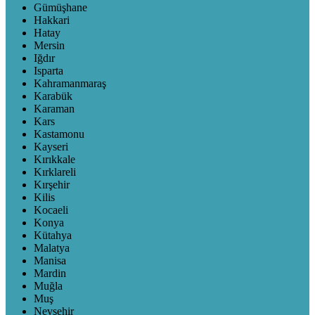
Gümüşhane
Hakkari
Hatay
Mersin
Iğdır
Isparta
Kahramanmaraş
Karabük
Karaman
Kars
Kastamonu
Kayseri
Kırıkkale
Kırklareli
Kırşehir
Kilis
Kocaeli
Konya
Kütahya
Malatya
Manisa
Mardin
Muğla
Muş
Nevşehir