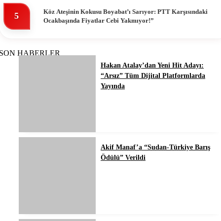
Köz Ateşinin Kokusu Boyabat’ı Sarıyor: PTT Karşısındaki
5
Ocakbaşında Fiyatlar Cebi Yakmıyor!”
SON HABERLER
Hakan Atalay’dan Yeni Hit Adayı:
“Arsız” Tüm Dijital Platformlarda
Yayında
Akif Manaf’a “Sudan-Türkiye Barış
Ödülü” Verildi