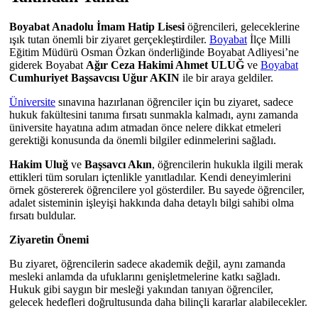
Boyabat Anadolu İmam Hatip Lisesi
öğrencileri, geleceklerine
ışık tutan önemli bir ziyaret gerçekleştirdiler.
Boyabat
İlçe Milli
Eğitim Müdürü Osman Özkan önderliğinde Boyabat Adliyesi’ne
giderek Boyabat
Ağır Ceza Hakimi Ahmet ULUĞ
ve
Boyabat
Cumhuriyet Başsavcısı Uğur AKIN
ile bir araya geldiler.
Üniversite
sınavına hazırlanan öğrenciler için bu ziyaret, sadece
hukuk fakültesini tanıma fırsatı sunmakla kalmadı, aynı zamanda
üniversite hayatına adım atmadan önce nelere dikkat etmeleri
gerektiği konusunda da önemli bilgiler edinmelerini sağladı.
Hakim Uluğ
ve
Başsavcı Akın
, öğrencilerin hukukla ilgili merak
ettikleri tüm soruları içtenlikle yanıtladılar. Kendi deneyimlerini
örnek göstererek öğrencilere yol gösterdiler. Bu sayede öğrenciler,
adalet sisteminin işleyişi hakkında daha detaylı bilgi sahibi olma
fırsatı buldular.
Ziyaretin Önemi
Bu ziyaret, öğrencilerin sadece akademik değil, aynı zamanda
mesleki anlamda da ufuklarını genişletmelerine katkı sağladı.
Hukuk gibi saygın bir mesleği yakından tanıyan öğrenciler,
gelecek hedefleri doğrultusunda daha bilinçli kararlar alabilecekler.