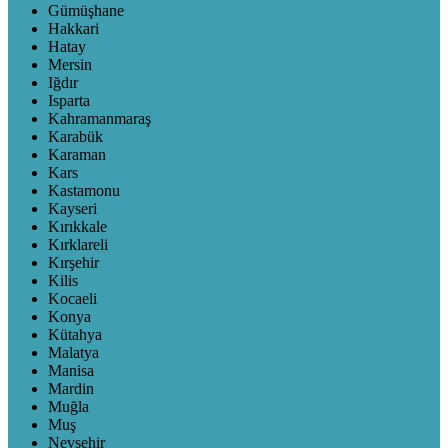
Gümüşhane
Hakkari
Hatay
Mersin
Iğdır
Isparta
Kahramanmaraş
Karabük
Karaman
Kars
Kastamonu
Kayseri
Kırıkkale
Kırklareli
Kırşehir
Kilis
Kocaeli
Konya
Kütahya
Malatya
Manisa
Mardin
Muğla
Muş
Nevşehir