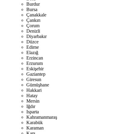
Burdur
Bursa
Çanakkale
Çankırı
Çorum
Denizli
Diyarbakır
Düzce
Edirne
Elazığ
Erzincan
Erzurum
Eskişehir
Gaziantep
Giresun
Gümüşhane
Hakkari
Hatay
Mersin
Iğdır
Isparta
Kahramanmaraş
Karabük
Karaman
Kars