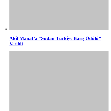
Akif Manaf’a “Sudan-Türkiye Barış Ödülü”
Verildi