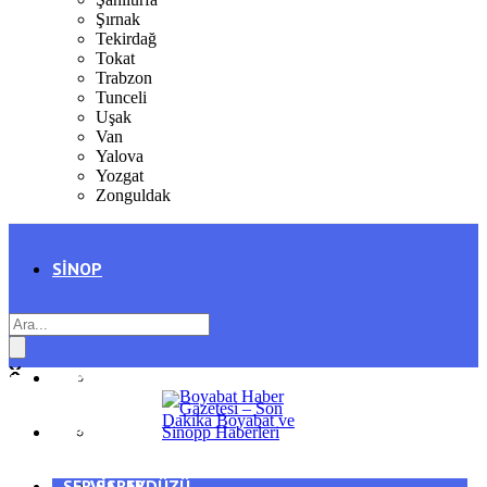
Şırnak
Tekirdağ
Tokat
Trabzon
Tunceli
Uşak
Van
Yalova
Yozgat
Zonguldak
SINOP
SIYASET
BOYABAT
GENEL
DURAĞAN
SPOR
AYANCIK
SERVISLER
SARAYDÜZÜ