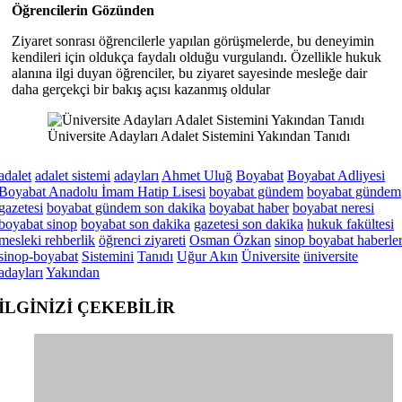
Öğrencilerin Gözünden
Ziyaret sonrası öğrencilerle yapılan görüşmelerde, bu deneyimin
kendileri için oldukça faydalı olduğu vurgulandı. Özellikle hukuk
alanına ilgi duyan öğrenciler, bu ziyaret sayesinde mesleğe dair
daha gerçekçi bir bakış açısı kazanmış oldular
Üniversite Adayları Adalet Sistemini Yakından Tanıdı
adalet
adalet sistemi
adayları
Ahmet Uluğ
Boyabat
Boyabat Adliyesi
Boyabat Anadolu İmam Hatip Lisesi
boyabat gündem
boyabat gündem
gazetesi
boyabat gündem son dakika
boyabat haber
boyabat neresi
boyabat sinop
boyabat son dakika
gazetesi son dakika
hukuk fakültesi
mesleki rehberlik
öğrenci ziyareti
Osman Özkan
sinop boyabat haberle
sinop-boyabat
Sistemini
Tanıdı
Uğur Akın
Üniversite
üniversite
adayları
Yakından
İLGİNİZİ
ÇEKEBİLİR