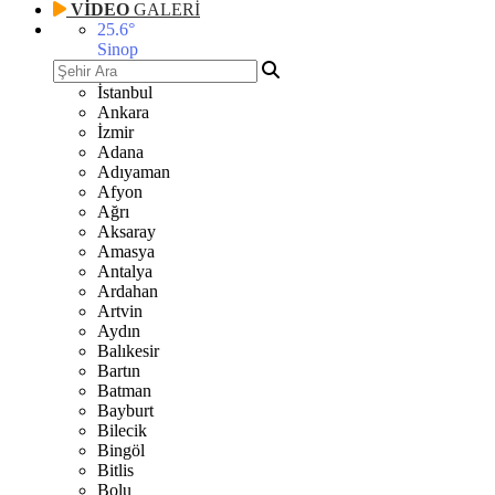
VİDEO
GALERİ
25.6
°
Sinop
İstanbul
Ankara
İzmir
Adana
Adıyaman
Afyon
Ağrı
Aksaray
Amasya
Antalya
Ardahan
Artvin
Aydın
Balıkesir
Bartın
Batman
Bayburt
Bilecik
Bingöl
Bitlis
Bolu