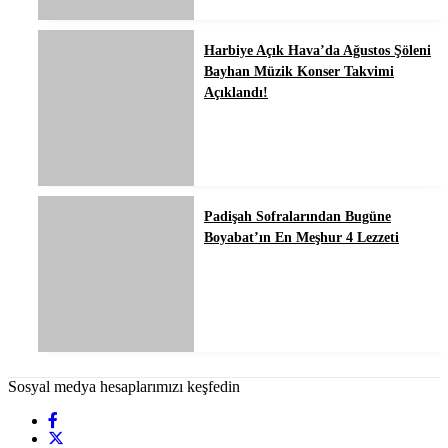
Harbiye Açık Hava’da Ağustos Şöleni
Bayhan Müzik Konser Takvimi
Açıklandı!
Padişah Sofralarından Bugüne
Boyabat’ın En Meşhur 4 Lezzeti
Sosyal medya hesaplarımızı keşfedin