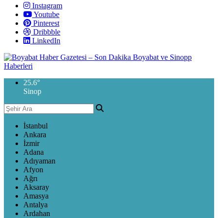
Instagram
Youtube
Pinterest
Dribbble
LinkedIn
25.6
°
Sinop
İstanbul
Ankara
İzmir
Adana
Adıyaman
Afyon
Ağrı
Aksaray
Amasya
Antalya
Ardahan