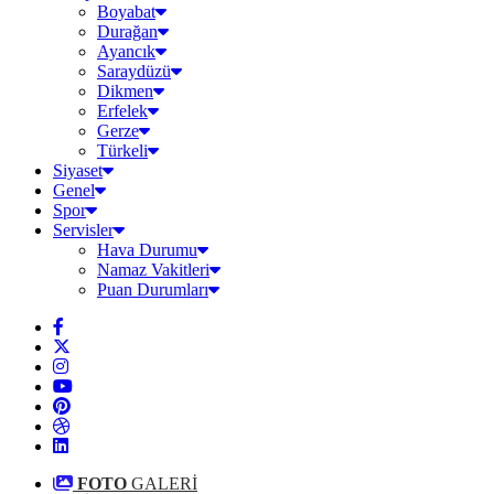
Boyabat
Durağan
Ayancık
Saraydüzü
Dikmen
Erfelek
Gerze
Türkeli
Siyaset
Genel
Spor
Servisler
Hava Durumu
Namaz Vakitleri
Puan Durumları
FOTO
GALERİ