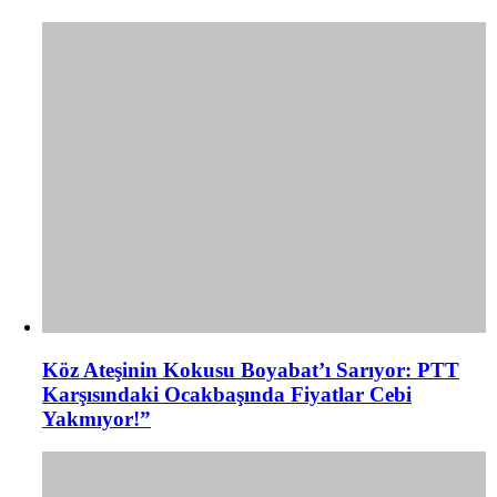
Köz Ateşinin Kokusu Boyabat’ı Sarıyor: PTT
Karşısındaki Ocakbaşında Fiyatlar Cebi
Yakmıyor!”