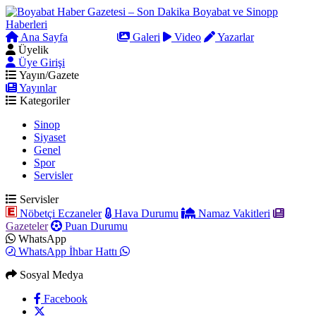
Ana Sayfa
Arama
Galeri
Video
Yazarlar
Üyelik
Üye Girişi
Yayın/Gazete
Yayınlar
Kategoriler
Sinop
Siyaset
Genel
Spor
Servisler
Servisler
Nöbetçi Eczaneler
Hava Durumu
Namaz Vakitleri
Gazeteler
Puan Durumu
WhatsApp
WhatsApp İhbar Hattı
Sosyal Medya
Facebook