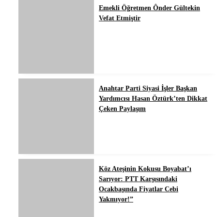
Emekli Öğretmen Ônder Gültekin
Vefat Etmiştir
Anahtar Parti Siyasi İşler Başkan
Yardımcısı Hasan Öztürk’ten Dikkat
Çeken Paylaşım
Köz Ateşinin Kokusu Boyabat’ı
Sarıyor: PTT Karşısındaki
Ocakbaşında Fiyatlar Cebi
Yakmıyor!”