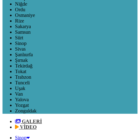
Niğde
Ordu
Osmaniye
Rize
Sakarya
Samsun
Siirt
Sinop
Sivas
Şanlıurfa
Şırnak
Tekirdağ
Tokat
Trabzon
Tunceli
Uşak
Van
Yalova
Yozgat
Zonguldak
GALERİ
VİDEO
Sinop