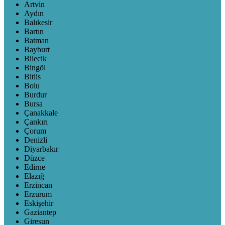
Artvin
Aydın
Balıkesir
Bartın
Batman
Bayburt
Bilecik
Bingöl
Bitlis
Bolu
Burdur
Bursa
Çanakkale
Çankırı
Çorum
Denizli
Diyarbakır
Düzce
Edirne
Elazığ
Erzincan
Erzurum
Eskişehir
Gaziantep
Giresun