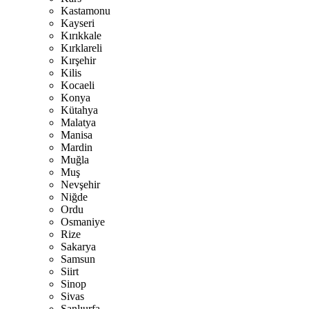
Kastamonu
Kayseri
Kırıkkale
Kırklareli
Kırşehir
Kilis
Kocaeli
Konya
Kütahya
Malatya
Manisa
Mardin
Muğla
Muş
Nevşehir
Niğde
Ordu
Osmaniye
Rize
Sakarya
Samsun
Siirt
Sinop
Sivas
Şanlıurfa