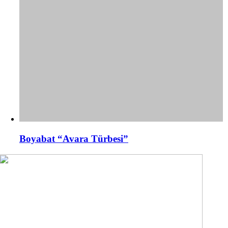
Boyabat “Avara Türbesi”