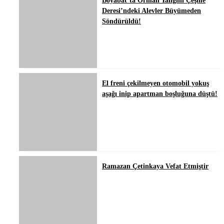
Boyabat’ta Orman Yangını Çeşme
Deresi’ndeki Alevler Büyümeden
Söndürüldü!
El freni çekilmeyen otomobil yokuş
aşağı inip apartman boşluğuna düştü!
Ramazan Çetinkaya Vefat Etmiştir