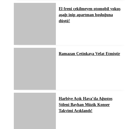
El freni çekilmeyen otomobil yokuş
aşağı inip apartman boşluğuna
düştü!
Ramazan Çetinkaya Vefat Etmiştir
Harbiye Açık Hava’da Ağustos
Şöleni Bayhan Müzik Konser
Takvimi Açıklandı!