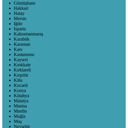
Gümüşhane
Hakkari
Hatay
Mersin
Iğdır
Isparta
Kahramanmaraş
Karabük
Karaman
Kars
Kastamonu
Kayseri
Kırıkkale
Kırklareli
Kırşehir
Kilis
Kocaeli
Konya
Kütahya
Malatya
Manisa
Mardin
Muğla
Muş
Nevşehir