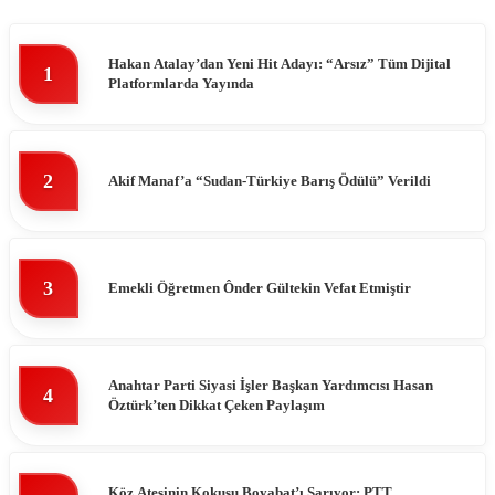
Hakan Atalay’dan Yeni Hit Adayı: “Arsız” Tüm Dijital
1
Platformlarda Yayında
2
Akif Manaf’a “Sudan-Türkiye Barış Ödülü” Verildi
3
Emekli Öğretmen Ônder Gültekin Vefat Etmiştir
Anahtar Parti Siyasi İşler Başkan Yardımcısı Hasan
4
Öztürk’ten Dikkat Çeken Paylaşım
Köz Ateşinin Kokusu Boyabat’ı Sarıyor: PTT