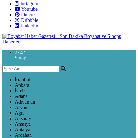
Instagram
Youtube
Pinterest
Dribbble
LinkedIn
27.5
°
Sinop
İstanbul
Ankara
İzmir
Adana
Adıyaman
Afyon
Ağrı
Aksaray
Amasya
Antalya
Ardahan