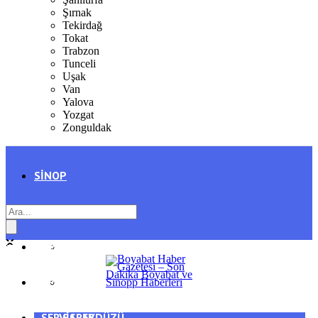
Şırnak
Tekirdağ
Tokat
Trabzon
Tunceli
Uşak
Van
Yalova
Yozgat
Zonguldak
SINOP
SIYASET
BOYABAT
GENEL
DURAĞAN
SPOR
AYANCIK
SERVISLER
SARAYDÜZÜ