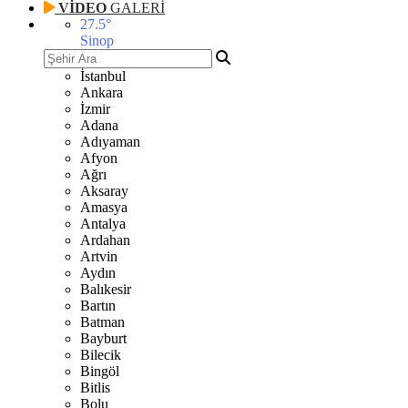
VİDEO
GALERİ
27.5
°
Sinop
İstanbul
Ankara
İzmir
Adana
Adıyaman
Afyon
Ağrı
Aksaray
Amasya
Antalya
Ardahan
Artvin
Aydın
Balıkesir
Bartın
Batman
Bayburt
Bilecik
Bingöl
Bitlis
Bolu