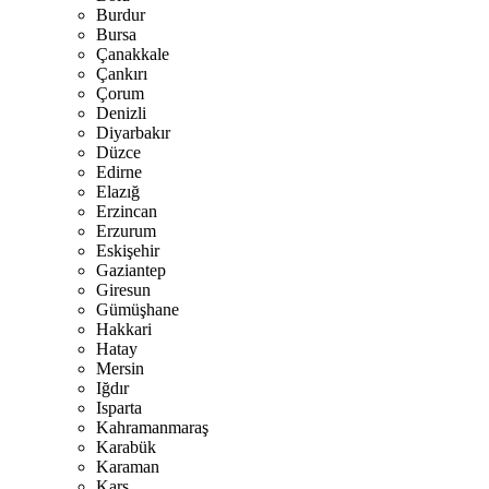
Burdur
Bursa
Çanakkale
Çankırı
Çorum
Denizli
Diyarbakır
Düzce
Edirne
Elazığ
Erzincan
Erzurum
Eskişehir
Gaziantep
Giresun
Gümüşhane
Hakkari
Hatay
Mersin
Iğdır
Isparta
Kahramanmaraş
Karabük
Karaman
Kars