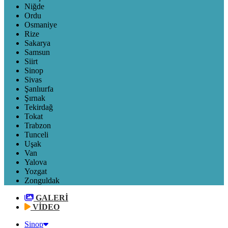
Niğde
Ordu
Osmaniye
Rize
Sakarya
Samsun
Siirt
Sinop
Sivas
Şanlıurfa
Şırnak
Tekirdağ
Tokat
Trabzon
Tunceli
Uşak
Van
Yalova
Yozgat
Zonguldak
GALERİ
VİDEO
Sinop