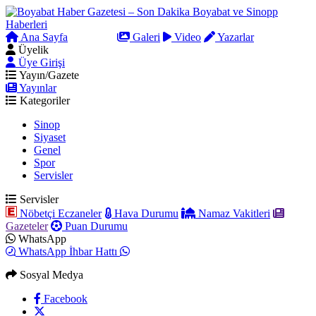
Ana Sayfa
Arama
Galeri
Video
Yazarlar
Üyelik
Üye Girişi
Yayın/Gazete
Yayınlar
Kategoriler
Sinop
Siyaset
Genel
Spor
Servisler
Servisler
Nöbetçi Eczaneler
Hava Durumu
Namaz Vakitleri
Gazeteler
Puan Durumu
WhatsApp
WhatsApp İhbar Hattı
Sosyal Medya
Facebook