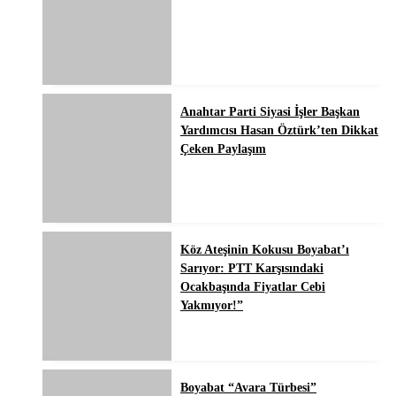
Anahtar Parti Siyasi İşler Başkan
Yardımcısı Hasan Öztürk’ten Dikkat
Çeken Paylaşım
Köz Ateşinin Kokusu Boyabat’ı
Sarıyor: PTT Karşısındaki
Ocakbaşında Fiyatlar Cebi
Yakmıyor!”
Boyabat “Avara Türbesi”