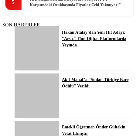
5
Karşısındaki Ocakbaşında Fiyatlar Cebi Yakmıyor!”
SON HABERLER
Hakan Atalay’dan Yeni Hit Adayı:
“Arsız” Tüm Dijital Platformlarda
Yayında
Akif Manaf’a “Sudan-Türkiye Barış
Ödülü” Verildi
Emekli Öğretmen Ônder Gültekin
Vefat Etmiştir