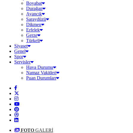
Boyabat
Durağan
Ayancık
Saraydüzü
Dikmen
Erfelek
Gerze
Türkeli
Siyaset
Genel
Spor
Servisler
Hava Durumu
Namaz Vakitleri
Puan Durumları
FOTO
GALERİ