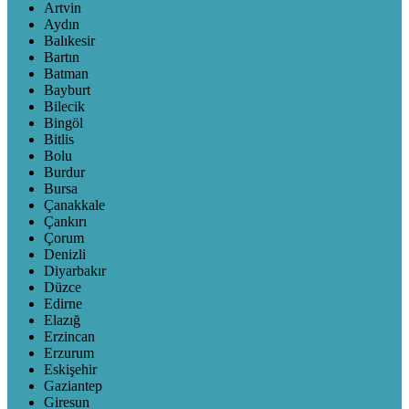
Artvin
Aydın
Balıkesir
Bartın
Batman
Bayburt
Bilecik
Bingöl
Bitlis
Bolu
Burdur
Bursa
Çanakkale
Çankırı
Çorum
Denizli
Diyarbakır
Düzce
Edirne
Elazığ
Erzincan
Erzurum
Eskişehir
Gaziantep
Giresun