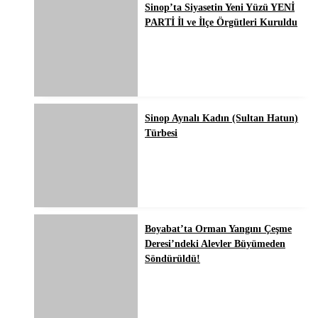
Sinop’ta Siyasetin Yeni Yüzü YENİ
PARTİ İl ve İlçe Örgütleri Kuruldu
Sinop Aynalı Kadın (Sultan Hatun)
Türbesi
Boyabat’ta Orman Yangını Çeşme
Deresi’ndeki Alevler Büyümeden
Söndürüldü!