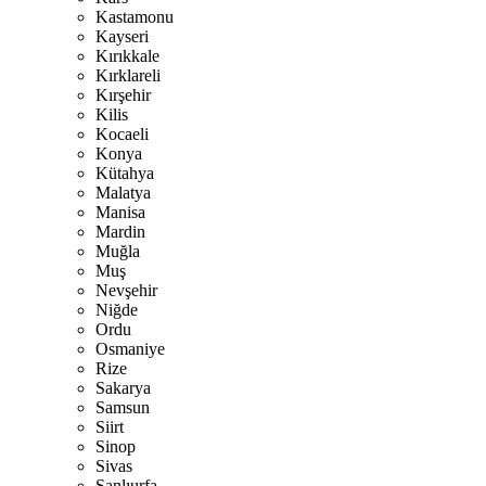
Kastamonu
Kayseri
Kırıkkale
Kırklareli
Kırşehir
Kilis
Kocaeli
Konya
Kütahya
Malatya
Manisa
Mardin
Muğla
Muş
Nevşehir
Niğde
Ordu
Osmaniye
Rize
Sakarya
Samsun
Siirt
Sinop
Sivas
Şanlıurfa