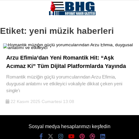
Etiket:
yeni müzik haberleri
Arzu Efimia’dan Yeni Romantik Hit: “Aşk
Acımaz Ki” Tüm Dijital Platformlarda Yayında
Romantik müziğin güçlü yorumcularından Arzu Efimia,
duygusal anlatımı ve etkileyici vokaliyle dikkat çeken yeni
single’ı
22 Kasım 2025 Cumartesi 13:08
Sosyal medya hesaplarımızı keşfedin