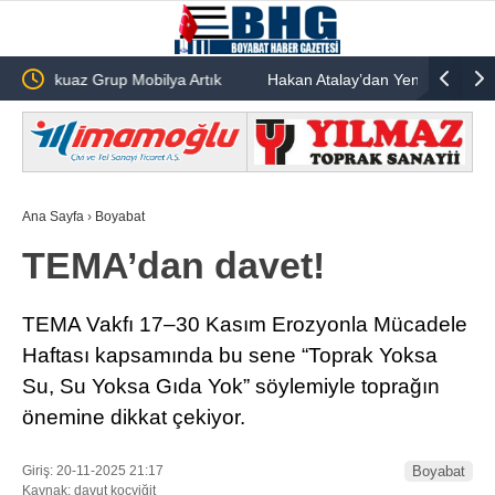
a Artık
Hakan Atalay’dan Yeni Hit Adayı: “Arsız” Tüm Dijital
Akif
Platformlarda Yayında
Ana Sayfa
›
Boyabat
TEMA’dan davet!
TEMA Vakfı 17–30 Kasım Erozyonla Mücadele
Haftası kapsamında bu sene “Toprak Yoksa
Su, Su Yoksa Gıda Yok” söylemiyle toprağın
önemine dikkat çekiyor.
Giriş: 20-11-2025 21:17
Boyabat
Kaynak: davut koçyiğit