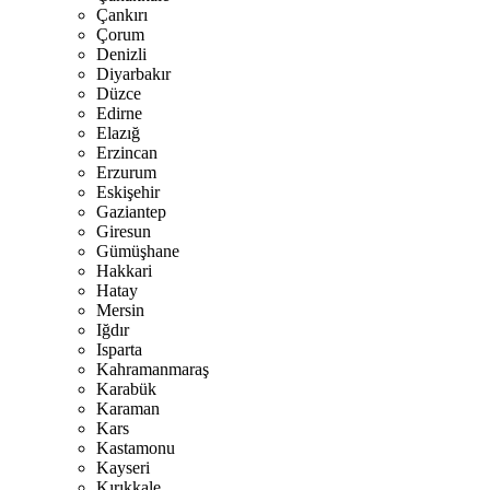
Çankırı
Çorum
Denizli
Diyarbakır
Düzce
Edirne
Elazığ
Erzincan
Erzurum
Eskişehir
Gaziantep
Giresun
Gümüşhane
Hakkari
Hatay
Mersin
Iğdır
Isparta
Kahramanmaraş
Karabük
Karaman
Kars
Kastamonu
Kayseri
Kırıkkale