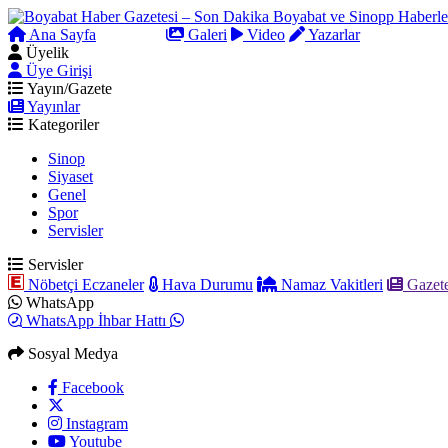
Ana Sayfa
Arama
Galeri
Video
Yazarlar
Üyelik
Üye Girişi
Yayın/Gazete
Yayınlar
Kategoriler
Sinop
Siyaset
Genel
Spor
Servisler
Servisler
Nöbetçi Eczaneler
Hava Durumu
Namaz Vakitleri
Gazete
WhatsApp
WhatsApp İhbar Hattı
Sosyal Medya
Facebook
Instagram
Youtube