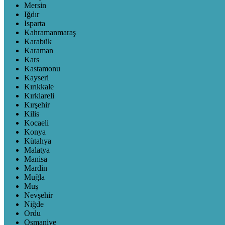
Mersin
Iğdır
Isparta
Kahramanmaraş
Karabük
Karaman
Kars
Kastamonu
Kayseri
Kırıkkale
Kırklareli
Kırşehir
Kilis
Kocaeli
Konya
Kütahya
Malatya
Manisa
Mardin
Muğla
Muş
Nevşehir
Niğde
Ordu
Osmaniye