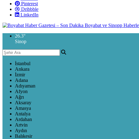
Pinterest
Dribbble
LinkedIn
26.3
°
Sinop
İstanbul
Ankara
İzmir
Adana
Adıyaman
Afyon
Ağrı
Aksaray
Amasya
Antalya
Ardahan
Artvin
Aydın
Balıkesir