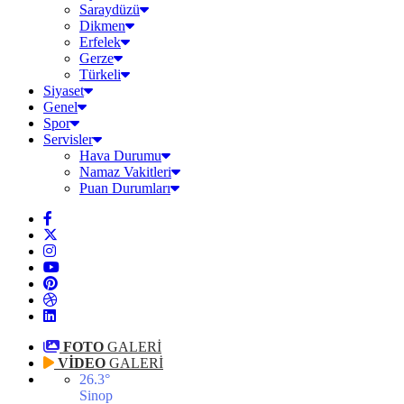
Saraydüzü
Dikmen
Erfelek
Gerze
Türkeli
Siyaset
Genel
Spor
Servisler
Hava Durumu
Namaz Vakitleri
Puan Durumları
FOTO
GALERİ
VİDEO
GALERİ
26.3
°
Sinop