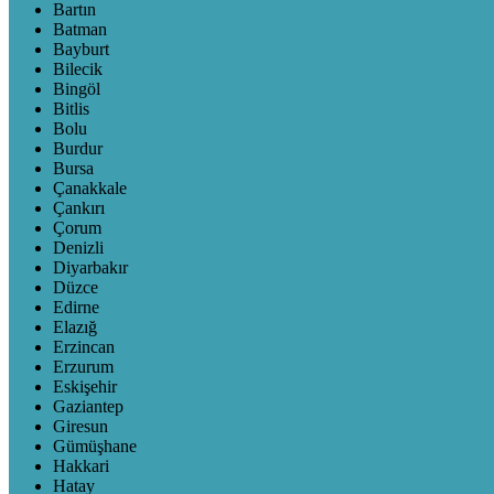
Bartın
Batman
Bayburt
Bilecik
Bingöl
Bitlis
Bolu
Burdur
Bursa
Çanakkale
Çankırı
Çorum
Denizli
Diyarbakır
Düzce
Edirne
Elazığ
Erzincan
Erzurum
Eskişehir
Gaziantep
Giresun
Gümüşhane
Hakkari
Hatay