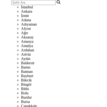
İstanbul
Ankara
İzmir
Adana
Adıyaman
Afyon
Ağrı
Aksaray
Amasya
Antalya
Ardahan
Artvin
Aydın
Balıkesir
Bartın
Batman
Bayburt
Bilecik
Bingöl
Bitlis
Bolu
Burdur
Bursa
Çanakkale