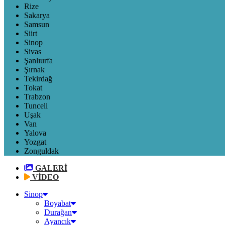
Rize
Sakarya
Samsun
Siirt
Sinop
Sivas
Şanlıurfa
Şırnak
Tekirdağ
Tokat
Trabzon
Tunceli
Uşak
Van
Yalova
Yozgat
Zonguldak
GALERİ
VİDEO
Sinop
Boyabat
Durağan
Ayancık