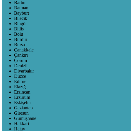
Bartın
Batman
Bayburt
Bilecik
Bingöl
Bitlis
Bolu
Burdur
Bursa
Çanakkale
Çankırı
Çorum
Denizli
Diyarbakır
Düzce
Edirne
Elazığ
Erzincan
Erzurum
Eskişehir
Gaziantep
Giresun
Gümüşhane
Hakkari
Hatay