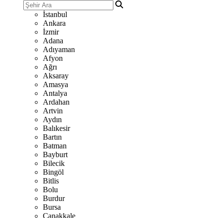
İstanbul
Ankara
İzmir
Adana
Adıyaman
Afyon
Ağrı
Aksaray
Amasya
Antalya
Ardahan
Artvin
Aydın
Balıkesir
Bartın
Batman
Bayburt
Bilecik
Bingöl
Bitlis
Bolu
Burdur
Bursa
Çanakkale