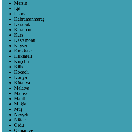
Mersin
Iğdır
Isparta
Kahramanmaraş
Karabük
Karaman
Kars
Kastamonu
Kayseri
Kırıkkale
Kırklareli
Kırşehir
Kilis
Kocaeli
Konya
Kütahya
Malatya
Manisa
Mardin
Muğla
Muş
Nevşehir
Niğde
Ordu
Osmaniye