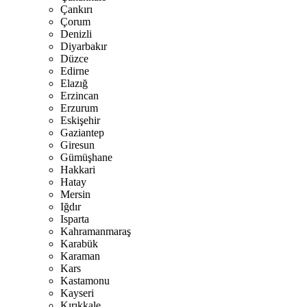
Çankırı
Çorum
Denizli
Diyarbakır
Düzce
Edirne
Elazığ
Erzincan
Erzurum
Eskişehir
Gaziantep
Giresun
Gümüşhane
Hakkari
Hatay
Mersin
Iğdır
Isparta
Kahramanmaraş
Karabük
Karaman
Kars
Kastamonu
Kayseri
Kırıkkale