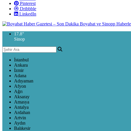
Pinterest
Dribbble
LinkedIn
17.8
°
Sinop
İstanbul
Ankara
İzmir
Adana
Adıyaman
Afyon
Ağrı
Aksaray
Amasya
Antalya
Ardahan
Artvin
Aydın
Balıkesir