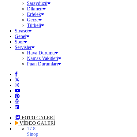
Saraydüzü
Dikmen
Erfelek
Gerze
Türkeli
Siyaset
Genel
Spor
Servisler
Hava Durumu
Namaz Vakitleri
Puan Durumları
FOTO
GALERİ
VİDEO
GALERİ
17.8
°
Sinop