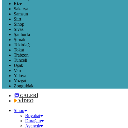
Rize
Sakarya
Samsun
Siirt
Sinop
Sivas
Şanlıurfa
Şırnak
Tekirdağ
Tokat
Trabzon
Tunceli
Uşak
Van
Yalova
Yozgat
Zonguldak
GALERİ
VİDEO
Sinop
Boyabat
Durağan
Ayancık