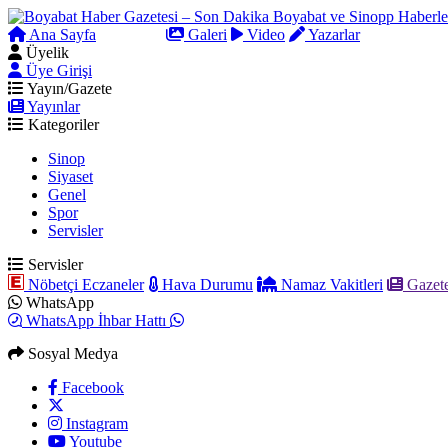
Ana Sayfa
Arama
Galeri
Video
Yazarlar
Üyelik
Üye Girişi
Yayın/Gazete
Yayınlar
Kategoriler
Sinop
Siyaset
Genel
Spor
Servisler
Servisler
Nöbetçi Eczaneler
Hava Durumu
Namaz Vakitleri
Gazete
WhatsApp
WhatsApp İhbar Hattı
Sosyal Medya
Facebook
Instagram
Youtube