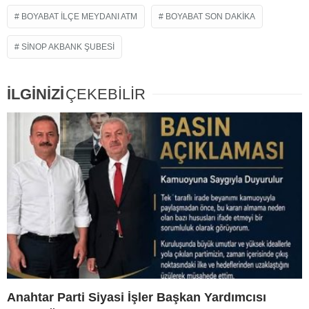
BOYABAT ILÇE MEYDANI ATM
BOYABAT SON DAKIKA
SINOP AKBANK ŞUBESI
İLGİNİZİ
ÇEKEBİLİR
Anahtar Parti Siyasi İşler Başkan Yardımcısı