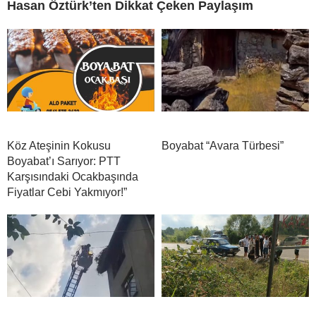
Hasan Öztürk’ten Dikkat Çeken Paylaşım
Köz Ateşinin Kokusu
Boyabat “Avara Türbesi”
Boyabat’ı Sarıyor: PTT
Karşısındaki Ocakbaşında
Fiyatlar Cebi Yakmıyor!”