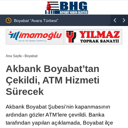
“Avara Türbesi”
Boyabat Gazidere Köyü Le
Operasyonu
Ana Sayfa
›
Boyabat
Akbank Boyabat’tan
Çekildi, ATM Hizmeti
Sürecek
Akbank Boyabat Şubesi’nin kapanmasının
ardından gözler ATM’lere çevrildi. Banka
tarafından yapılan açıklamada, Boyabat ilçe