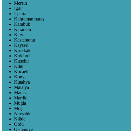
Mersin
Iğdır
Isparta
Kahramanmaraş
Karabük
Karaman
Kars
Kastamonu
Kayseri
Kırıkkale
Kırklareli
Kırşehir
Kilis
Kocaeli
Konya
Kütahya
Malatya
Manisa
Mardin
Muğla
Muş
Nevşehir
Niğde
Ordu
Osmaniye