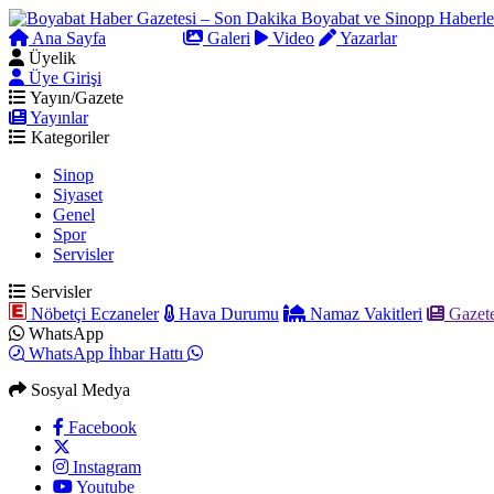
Ana Sayfa
Arama
Galeri
Video
Yazarlar
Üyelik
Üye Girişi
Yayın/Gazete
Yayınlar
Kategoriler
Sinop
Siyaset
Genel
Spor
Servisler
Servisler
Nöbetçi Eczaneler
Hava Durumu
Namaz Vakitleri
Gazete
WhatsApp
WhatsApp İhbar Hattı
Sosyal Medya
Facebook
Instagram
Youtube