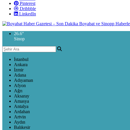
Pinterest
Dribbble
LinkedIn
26.6
°
Sinop
İstanbul
Ankara
İzmir
Adana
Adıyaman
Afyon
Ağrı
Aksaray
Amasya
Antalya
Ardahan
Artvin
Aydın
Balıkesir