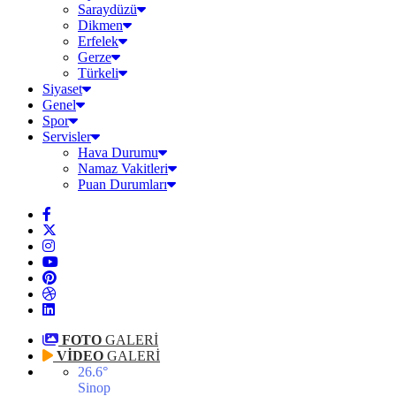
Saraydüzü
Dikmen
Erfelek
Gerze
Türkeli
Siyaset
Genel
Spor
Servisler
Hava Durumu
Namaz Vakitleri
Puan Durumları
FOTO
GALERİ
VİDEO
GALERİ
26.6
°
Sinop