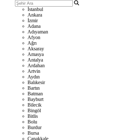
İstanbul
Ankara
İzmir
Adana
Adıyaman
Afyon
Ağrı
Aksaray
Amasya
Antalya
Ardahan
Artvin
Aydın
Balıkesir
Bartın
Batman
Bayburt
Bilecik
Bingöl
Bitlis
Bolu
Burdur
Bursa
Çanakkale