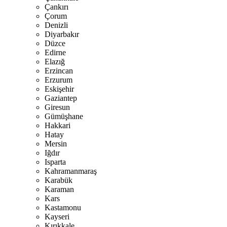
Çankırı
Çorum
Denizli
Diyarbakır
Düzce
Edirne
Elazığ
Erzincan
Erzurum
Eskişehir
Gaziantep
Giresun
Gümüşhane
Hakkari
Hatay
Mersin
Iğdır
Isparta
Kahramanmaraş
Karabük
Karaman
Kars
Kastamonu
Kayseri
Kırıkkale