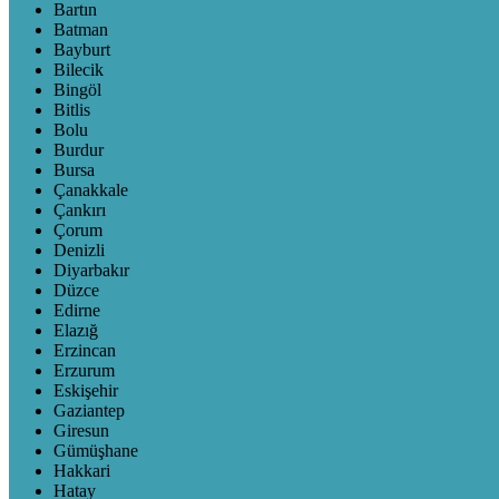
Bartın
Batman
Bayburt
Bilecik
Bingöl
Bitlis
Bolu
Burdur
Bursa
Çanakkale
Çankırı
Çorum
Denizli
Diyarbakır
Düzce
Edirne
Elazığ
Erzincan
Erzurum
Eskişehir
Gaziantep
Giresun
Gümüşhane
Hakkari
Hatay