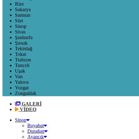
Rize
Sakarya
Samsun
Siirt
Sinop
Sivas
Şanlıurfa
Şırnak
Tekirdağ
Tokat
Trabzon
Tunceli
Uşak
Van
Yalova
Yozgat
Zonguldak
GALERİ
VİDEO
Sinop
Boyabat
Durağan
Ayancık