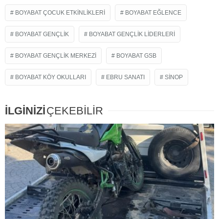
BOYABAT ÇOCUK ETKINLIKLERI
BOYABAT EĞLENCE
BOYABAT GENÇLIK
BOYABAT GENÇLIK LIDERLERI
BOYABAT GENÇLIK MERKEZI
BOYABAT GSB
BOYABAT KÖY OKULLARI
EBRU SANATI
SINOP
İLGİNİZİ
ÇEKEBİLİR